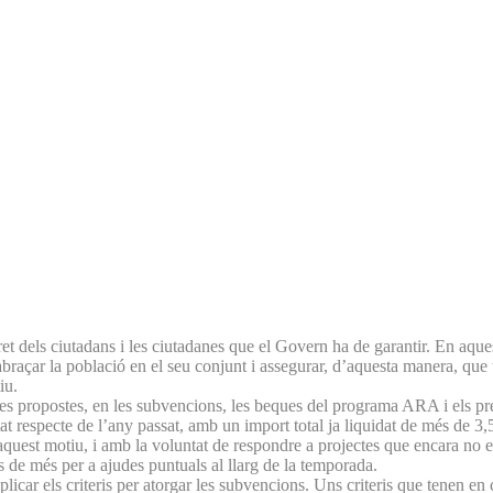
n dret dels ciutadans i les ciutadanes que el Govern ha de garantir. En aque
abraçar la població en el seu conjunt i assegurar, d’aquesta manera, que t
iu.
 altres propostes, en les subvencions, les beques del programa ARA i els p
at respecte de l’any passat, amb un import total ja liquidat de més de 3
aquest motiu, i amb la voluntat de respondre a projectes que encara no est
s de més per a ajudes puntuals al llarg de la temporada.
licar els criteris per atorgar les subvencions. Uns criteris que tenen en c