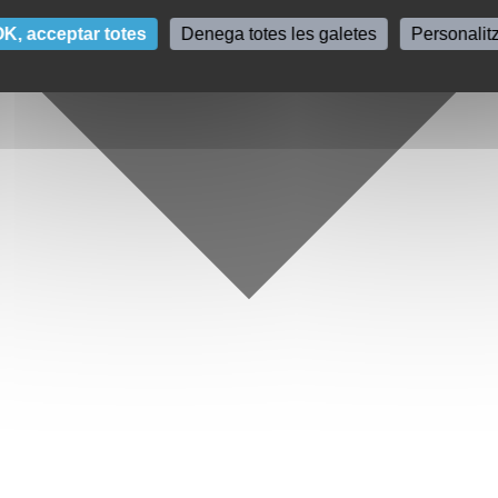
K, acceptar totes
Denega totes les galetes
Personalit