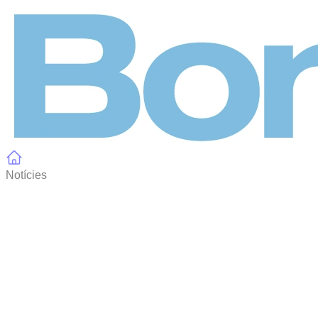
Panell de gestió de galetes
Notícies