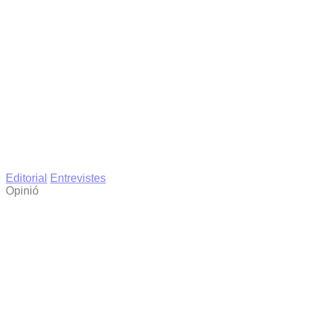
Editorial
Entrevistes
Opinió