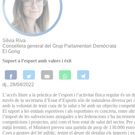
Sílvia Riva
Consellera general del Grup Parlamentari Demòcrata
El Gong
Suport a l’esport amb valors i èxit
dj., 28/04/2022
L’accés lliure a la pràctica de l’esport i l’activitat física regular és u
través de la secretaria d’Estat d’Esports són de naturalesa diversa per 
amb la voluntat de tenir cura de la salut o bé amb un objectiu competit
El suport a les entitats esportives i als esportistes es concreta, entre
l’import de les subvencions atorgades a les federacions s’ha increment
competicions i projectes, així com el bon estat de salut del sector. Per 
mitjà termini, el Ministeri preveu una partida de prop de 130.000 euro
Com a gestors del bé públic, tenim el deure de detallar els imports i exp