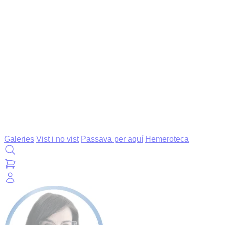
Galeries
Vist i no vist
Passava per aquí
Hemeroteca