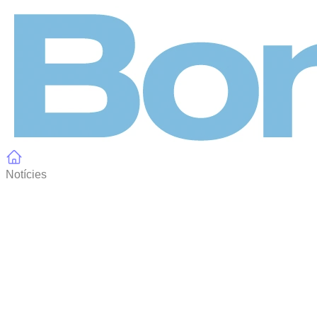
Panell de gestió de galetes
Notícies