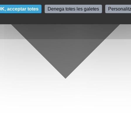
K, acceptar totes
Denega totes les galetes
Personalit