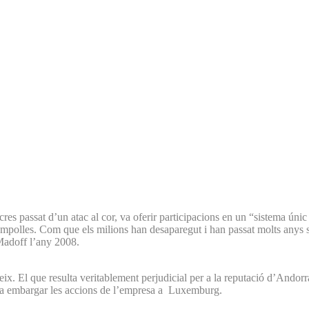
passat d’un atac al cor, va oferir participacions en un “sistema únic d
 ampolles. Com que els milions han desaparegut i han passat molts anys s
Madoff l’any 2008.
mateix. El que resulta veritablement perjudicial per a la reputació d’Ando
 va embargar les accions de l’empresa a Luxemburg.