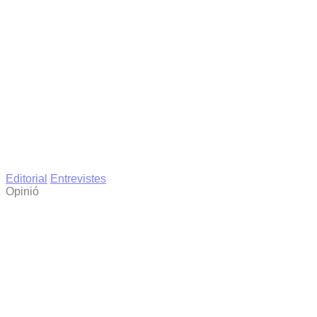
Editorial
Entrevistes
Opinió