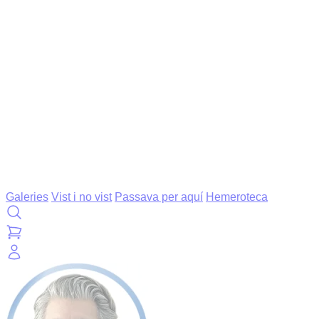
Galeries
Vist i no vist
Passava per aquí
Hemeroteca