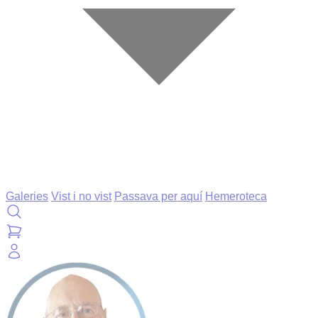
Galeries
Vist i no vist
Passava per aquí
Hemeroteca