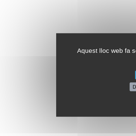
Aquest lloc web fa se
D