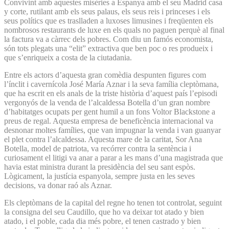
Convivint amb aquestes misèries a Espanya amb el seu Madrid casa
y corte, rutilant amb els seus palaus, els seus reis i princeses i els
seus polítics que es traslladen a luxoses limusines i freqüenten els
nombrosos restaurants de luxe en els quals no paguen perquè al final
la factura va a càrrec dels pobres. Com diu un famós economista,
són tots plegats una “elit” extractiva que ben poc o res produeix i
que s’enriqueix a costa de la ciutadania.
Entre els actors d’aquesta gran comèdia despunten figures com
l’ínclit i cavernícola José María Aznar i la seva família cleptòmana,
que ha escrit en els anals de la triste història d’aquest país l’episodi
vergonyós de la venda de l’alcaldessa Botella d’un gran nombre
d’habitatges ocupats per gent humil a un fons Voltor Blackstone a
preus de regal. Aquesta empresa de beneficència internacional va
desnonar moltes famílies, que van impugnar la venda i van guanyar
el plet contra l’alcaldessa. Aquesta mare de la caritat, Sor Ana
Botella, model de patriota, va recórrer contra la sentència i
curiosament el litigi va anar a parar a les mans d’una magistrada que
havia estat ministra durant la presidència del seu sant espòs.
Lògicament, la justícia espanyola, sempre justa en les seves
decisions, va donar raó als Aznar.
Els cleptòmans de la capital del regne ho tenen tot controlat, seguint
la consigna del seu Caudillo, que ho va deixar tot atado y bien
atado, i el poble, cada dia més pobre, el tenen castrado y bien