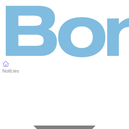
Panell de gestió de galetes
Notícies