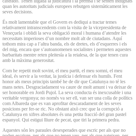
castrado. Tenen lligada la judicatura i la premsa i se senten indignats
quan les autoritats judicials europees rebutgen sistemàticament les
seves decisions.
És molt lamentable que el Govern es dediqui a tractar temes
relativament intranscendents com la visita de la vicepresidenta de
Veneçuela i oblidi la seva obligació moral i humana d’atendre les
necessitats imperioses d’un nombre molt alt de ciutadans. Aquí
tothom mira cap a l’altra banda, els de dretes, els d’esquerres i els
del mig, encara que s’autoanomenen socialistes i permeten aquestes
barbaritats mentre reten pleitesía a la reialesa, de la que tenen cura
amb la màxima generositat.
Com he repetit molt sovint, el meu partit, el meu somni, el meu
ideal, és servir a la veritat, la justícia i defensar els humils. Fent
honor als meus principis també he de dir que Catalunya no té les
mans netes. Desgraciadament va caure de molt amunt i va deixar de
ser honorable en Jordi Pujol. La seva conducta és inexcusable i una
veritable vergonya; no només va ser ell, van ser una colla de polítics
com Albareda que es van aprofitar descaradament de les seves
posicions per fer-se ric. No obstant això crec que la corrupció a
Catalunya en xifres absolutes és una petita fracció del gran pastel
espanyol. Qui estigui lliure de pecat, que tiri la primera pedra.
Aquestes són les paraules desesperades que escric per als que no
poden escriure, per als que no tenen veu, per als que pateixen, per