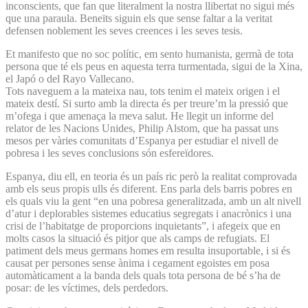
inconscients, que fan que literalment la nostra llibertat no sigui més
que una paraula. Beneïts siguin els que sense faltar a la veritat
defensen noblement les seves creences i les seves tesis.
Et manifesto que no soc polític, em sento humanista, germà de tota
persona que té els peus en aquesta terra turmentada, sigui de la Xina,
el Japó o del Rayo Vallecano.
Tots naveguem a la mateixa nau, tots tenim el mateix origen i el
mateix destí. Si surto amb la directa és per treure’m la pressió que
m’ofega i que amenaça la meva salut. He llegit un informe del
relator de les Nacions Unides, Philip Alstom, que ha passat uns
mesos per vàries comunitats d’Espanya per estudiar el nivell de
pobresa i les seves conclusions són esfereïdores.
Espanya, diu ell, en teoria és un país ric però la realitat comprovada
amb els seus propis ulls és diferent. Ens parla dels barris pobres en
els quals viu la gent “en una pobresa generalitzada, amb un alt nivell
d’atur i deplorables sistemes educatius segregats i anacrònics i una
crisi de l’habitatge de proporcions inquietants”, i afegeix que en
molts casos la situació és pitjor que als camps de refugiats. El
patiment dels meus germans homes em resulta insuportable, i si és
causat per persones sense ànima i cegament egoistes em posa
automàticament a la banda dels quals tota persona de bé s’ha de
posar: de les víctimes, dels perdedors.