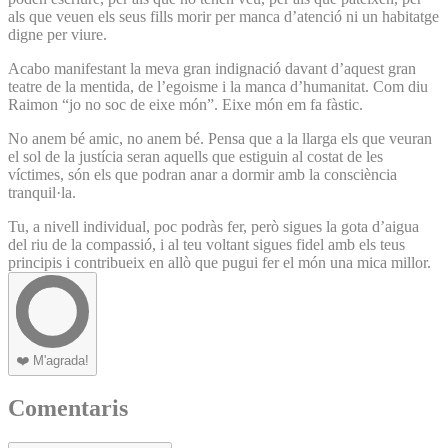
als que veuen els seus fills morir per manca d’atenció ni un habitatge
digne per viure.
Acabo manifestant la meva gran indignació davant d’aquest gran
teatre de la mentida, de l’egoisme i la manca d’humanitat. Com diu
Raimon “jo no soc de eixe món”. Eixe món em fa fàstic.
No anem bé amic, no anem bé. Pensa que a la llarga els que veuran
el sol de la justícia seran aquells que estiguin al costat de les
víctimes, són els que podran anar a dormir amb la consciència
tranquil·la.
Tu, a nivell individual, poc podràs fer, però sigues la gota d’aigua
del riu de la compassió, i al teu voltant sigues fidel amb els teus
principis i contribueix en allò que pugui fer el món una mica millor.
❤️
M'agrada!
Comentaris