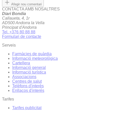
Afegir nou comentari
CONTACTA AMB NOSALTRES
Diari Bondia
Callaueta, 4, 1r
AD500 Andorra la Vella
Principat d'Andorra
Tel. +376 80 88 88
Formulari de contacte
Serveis
Farmàcies de guàrdia
Informació meteorològica
Cartellera
Informació general
Informació turística
Associacions
Centres de salut
Telèfons d'interès
Enllaços d'interés
Tarifes
Tarifes publicitat