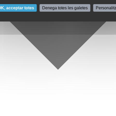
K, acceptar totes
Denega totes les galetes
Personalit