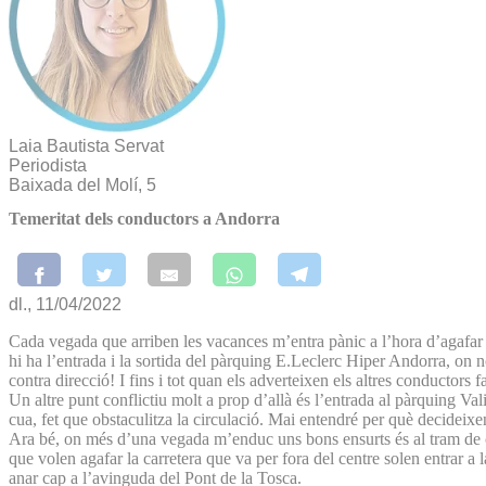
Laia Bautista Servat
Periodista
Baixada del Molí, 5
Temeritat dels conductors a Andorra
dl., 11/04/2022
Cada vegada que arriben les vacances m’entra pànic a l’hora d’agafar el
hi ha l’entrada i la sortida del pàrquing E.Leclerc Hiper Andorra, on 
contra direcció! I fins i tot quan els adverteixen els altres conductors fa
Un altre punt conflictiu molt a prop d’allà és l’entrada al pàrquing V
cua, fet que obstaculitza la circulació. Mai entendré per què decideix
Ara bé, on més d’una vegada m’enduc uns bons ensurts és al tram de 
que volen agafar la carretera que va per fora del centre solen entrar a la
anar cap a l’avinguda del Pont de la Tosca.