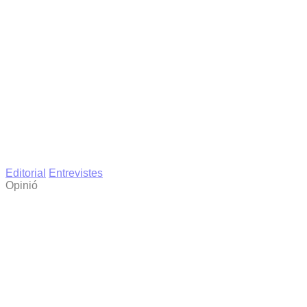
Editorial
Entrevistes
Opinió