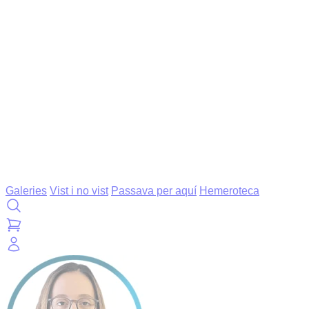
Galeries
Vist i no vist
Passava per aquí
Hemeroteca