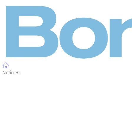
Panell de gestió de galetes
Notícies