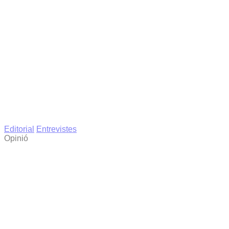
Editorial
Entrevistes
Opinió