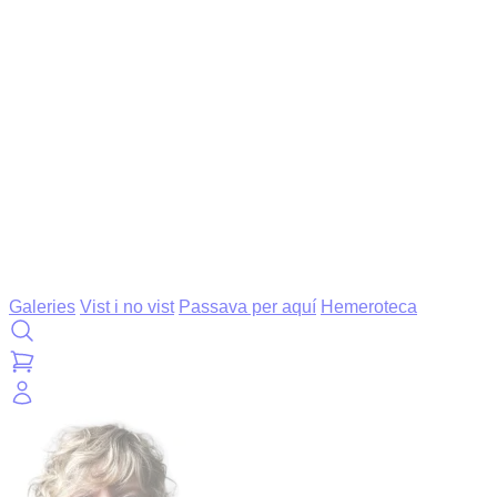
Galeries
Vist i no vist
Passava per aquí
Hemeroteca