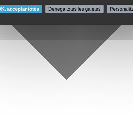
K, acceptar totes
Denega totes les galetes
Personalit