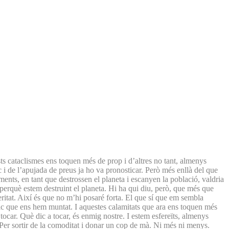
sts cataclismes ens toquen més de prop i d’altres no tant, almenys
c i de l’apujada de preus ja ho va pronosticar. Però més enllà del que
ments, en tant que destrossen el planeta i escanyen la població, valdria
 perquè estem destruint el planeta. Hi ha qui diu, però, que més que
eritat. Així és que no m’hi posaré forta. El que sí que em sembla
mic que ens hem muntat. I aquestes calamitats que ara ens toquen més
 tocar. Què dic a tocar, és enmig nostre. I estem esfereïts, almenys
 Per sortir de la comoditat i donar un cop de mà. Ni més ni menys.