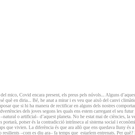
a del mico, Covid encara present, els preus pels núvols... Alguns d’aque
é què en diria... Bé, he anat a mirar i es veu que això del canvi climàti
uposar que si hi ha manera de rectificar en alguns dels nostres comporta
dvertències dels joves segons les quals ens estem carregant el seu futur
natural o artificial– d’aquest planeta. No he estat mai de ciències, la v
 portarà, potser és la contradicció intrínseca al sistema social i econò
emps que vivien. La diferència és que ara allò que ens quedava lluny és a
 o resilients –com es diu ara– fa temps que estaríem entrenats. Per què?