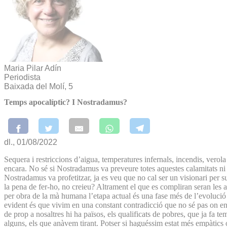
Maria Pilar Adín
Periodista
Baixada del Molí, 5
Temps apocalíptic? I Nostradamus?
dl., 01/08/2022
Sequera i restriccions d’aigua, temperatures infernals, incendis, verol
encara. No sé si Nostradamus va preveure totes aquestes calamitats ni s
Nostradamus va profetitzar, ja es veu que no cal ser un visionari per s
la pena de fer-ho, no creieu? Altrament el que es compliran seran les a
per obra de la mà humana l’etapa actual és una fase més de l’evolució –
evident és que vivim en una constant contradicció que no sé pas on ens
de prop a nosaltres hi ha països, els qualificats de pobres, que ja fa t
alguns, els que anàvem tirant. Potser si haguéssim estat més empàtics