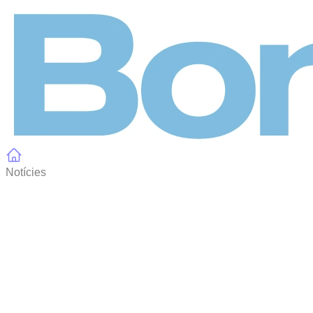
Panell de gestió de galetes
Notícies