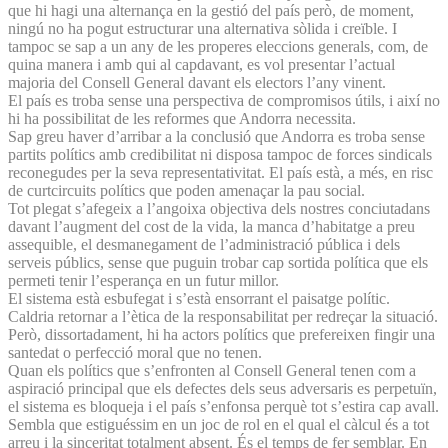
que hi hagi una alternança en la gestió del país però, de moment,
ningú no ha pogut estructurar una alternativa sòlida i creïble. I
tampoc se sap a un any de les properes eleccions generals, com, de
quina manera i amb qui al capdavant, es vol presentar l’actual
majoria del Consell General davant els electors l’any vinent.
El país es troba sense una perspectiva de compromisos útils, i així no
hi ha possibilitat de les reformes que Andorra necessita.
Sap greu haver d’arribar a la conclusió que Andorra es troba sense
partits polítics amb credibilitat ni disposa tampoc de forces sindicals
reconegudes per la seva representativitat. El país està, a més, en risc
de curtcircuits polítics que poden amenaçar la pau social.
Tot plegat s’afegeix a l’angoixa objectiva dels nostres conciutadans
davant l’augment del cost de la vida, la manca d’habitatge a preu
assequible, el desmanegament de l’administració pública i dels
serveis públics, sense que puguin trobar cap sortida política que els
permeti tenir l’esperança en un futur millor.
El sistema està esbufegat i s’està ensorrant el paisatge polític.
Caldria retornar a l’ètica de la responsabilitat per redreçar la situació.
Però, dissortadament, hi ha actors polítics que prefereixen fingir una
santedat o perfecció moral que no tenen.
Quan els polítics que s’enfronten al Consell General tenen com a
aspiració principal que els defectes dels seus adversaris es perpetuïn,
el sistema es bloqueja i el país s’enfonsa perquè tot s’estira cap avall.
Sembla que estiguéssim en un joc de rol en el qual el càlcul és a tot
arreu i la sinceritat totalment absent. És el temps de fer semblar. En