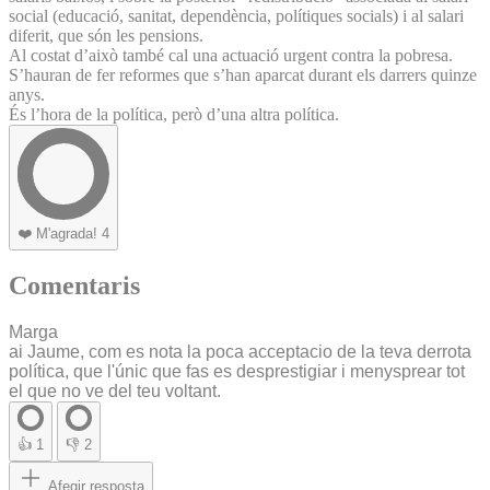
social (educació, sanitat, dependència, polítiques socials) i al salari
diferit, que són les pensions.
Al costat d’això també cal una actuació urgent contra la pobresa.
S’hauran de fer reformes que s’han aparcat durant els darrers quinze
anys.
És l’hora de la política, però d’una altra política.
❤️
M'agrada!
4
Comentaris
Marga
ai Jaume, com es nota la poca acceptacio de la teva derrota
política, que l'únic que fas es desprestigiar i menysprear tot
el que no ve del teu voltant.
👍
1
👎
2
Afegir resposta