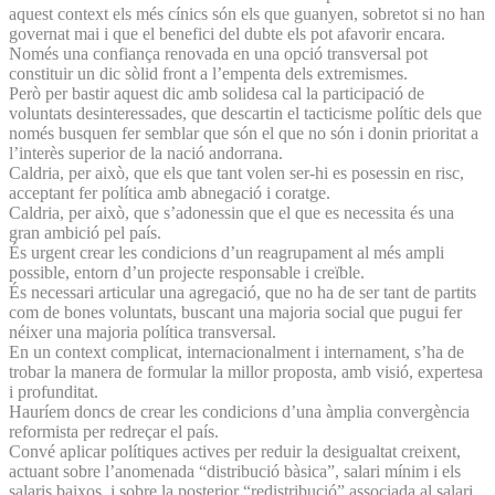
aquest context els més cínics són els que guanyen, sobretot si no han
governat mai i que el benefici del dubte els pot afavorir encara.
Només una confiança renovada en una opció transversal pot
constituir un dic sòlid front a l’empenta dels extremismes.
Però per bastir aquest dic amb solidesa cal la participació de
voluntats desinteressades, que descartin el tacticisme polític dels que
només busquen fer semblar que són el que no són i donin prioritat a
l’interès superior de la nació andorrana.
Caldria, per això, que els que tant volen ser-hi es posessin en risc,
acceptant fer política amb abnegació i coratge.
Caldria, per això, que s’adonessin que el que es necessita és una
gran ambició pel país.
És urgent crear les condicions d’un reagrupament al més ampli
possible, entorn d’un projecte responsable i creïble.
És necessari articular una agregació, que no ha de ser tant de partits
com de bones voluntats, buscant una majoria social que pugui fer
néixer una majoria política transversal.
En un context complicat, internacionalment i internament, s’ha de
trobar la manera de formular la millor proposta, amb visió, expertesa
i profunditat.
Hauríem doncs de crear les condicions d’una àmplia convergència
reformista per redreçar el país.
Convé aplicar polítiques actives per reduir la desigualtat creixent,
actuant sobre l’anomenada “distribució bàsica”, salari mínim i els
salaris baixos, i sobre la posterior “redistribució” associada al salari