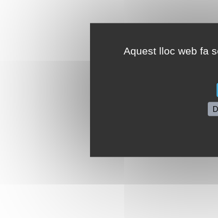
Aquest lloc web fa se
D