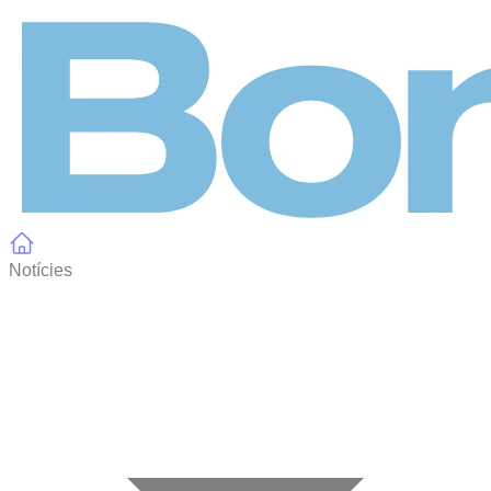
Panell de gestió de galetes
Notícies