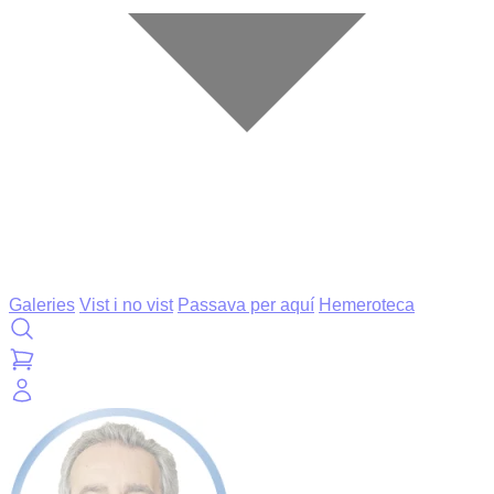
Galeries
Vist i no vist
Passava per aquí
Hemeroteca