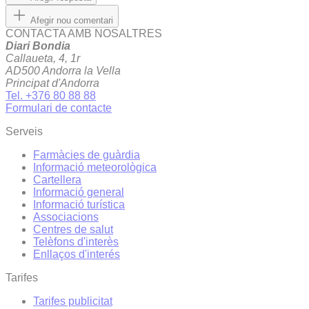
Afegir nou comentari
CONTACTA AMB NOSALTRES
Diari Bondia
Callaueta, 4, 1r
AD500 Andorra la Vella
Principat d'Andorra
Tel. +376 80 88 88
Formulari de contacte
Serveis
Farmàcies de guàrdia
Informació meteorològica
Cartellera
Informació general
Informació turística
Associacions
Centres de salut
Telèfons d'interès
Enllaços d'interés
Tarifes
Tarifes publicitat