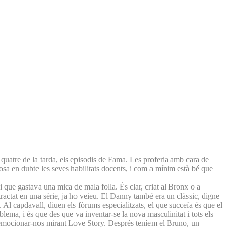
uatre de la tarda, els episodis de Fama. Les proferia amb cara de
sa en dubte les seves habilitats docents, i com a mínim està bé que
 i que gastava una mica de mala folla. És clar, criat al Bronx o a
tractat en una sèrie, ja ho veieu. El Danny també era un clàssic, digne
Al capdavall, diuen els fòrums especialitzats, el que succeïa és que el
blema, i és que des que va inventar-se la nova masculinitat i tots els
em emocionar-nos mirant Love Story. Després teníem el Bruno, un