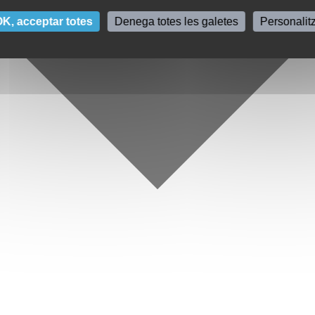
K, acceptar totes
Denega totes les galetes
Personalit