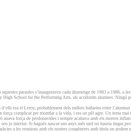
aquestes paraules s’inauguraven cada diumenge de 1983 a 1986, a les q
y High School for the Performing Arts, als acollonits alumnes. Ningú po
Un d’ells era el Leroy, probablement dels millors ballarins entre l’alumnat
en força complicat per triomfar a la vida, i era un pèl agre. Un tema mai 
rò anava força de perdonavides i sempre acabava amb els morros inflats. 
 seu jo interior. Si hagués nascut uns anys més tard no hauria tingut pro
zill gràcies a les reunions amb els nostres congèneres amb titola on pod