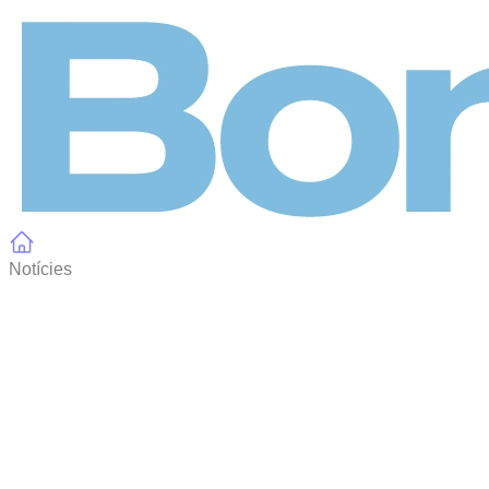
Panell de gestió de galetes
Notícies