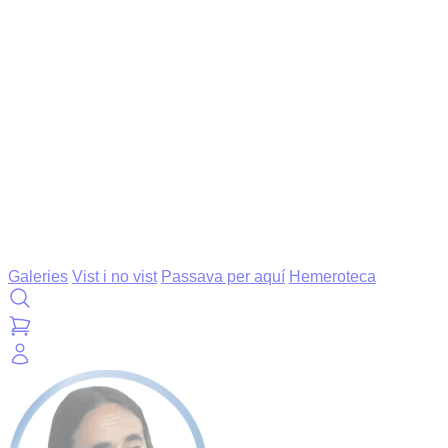
Galeries
Vist i no vist
Passava per aquí
Hemeroteca