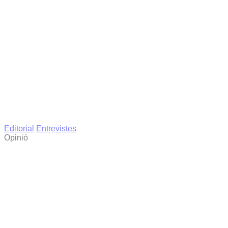
Editorial
Entrevistes
Opinió