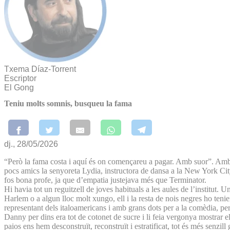
Txema Díaz-Torrent
Escriptor
El Gong
Teniu molts somnis, busqueu la fama
dj., 28/05/2026
“Però la fama costa i aquí és on començareu a pagar. Amb suor”. Amb 
pocs amics la senyoreta Lydia, instructora de dansa a la New York Cit
fos bona profe, ja que d’empatia justejava més que Terminator.
Hi havia tot un reguitzell de joves habituals a les aules de l’institut. 
Harlem o a algun lloc molt xungo, ell i la resta de nois negres ho teni
representant dels italoamericans i amb grans dots per a la comèdia, pe
Danny per dins era tot de cotonet de sucre i li feia vergonya mostrar el
paios ens hem desconstruït, reconstruït i estratificat, tot és més sen