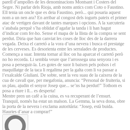
parell d’ampolles de les denominacions Montsant i Costers del
Segre. Ni parlar dels Rioja, amb noms antics com Coto o Faustino.
Ell tenia un oncle que es deia Faustino, però... qui posaria aquest
nom a un nen ara? En arribar al congost dels iogurts pateix el primer
atac de vertigen davant de tantes marques i opcions. A la xarcuteria
s’atabala perquè s’ha oblidat d’agafar la tanda i li han hagut
d’indicar com fer-ho. Sense el mapa de la llista de la compra se sent
perdut. Diria que han canviat les coses de lloc des de la darrera
vegada. Deixa el carretó a la vora d’una nevera i busca el prestatge
de les cerveses. Es desorienta entre les serralades de productes.
Comença a suar. Intenta tornar al lloc on ha aparcat el carretó però
no ho recorda. Li sembla veure que l’arrossega una senyora i es
posa a perseguir-la. Les gotes de suor li baixen pels polsos i el
maquillatge de la taca li regalima per la galta com li va passar a
l’exalcalde Giuliani. De sobte, sent la veu suau de la caixera de la
cua de cavall que, per megafonia, anuncia: “Personal de fruiteria, si
us plau, ajudin el senyor Josep que... se’ns ha perdut!” Tothom es
posa a riure i ll... es desperta!
Mentre pren un cafè a la cuina, es va recuperant de l’ensurt.
Tranquil, només ha estat un malson. La Gemma, la seva dona, obre
la porta de la nevera i exclama autoritària: “Josep, està buida.
Hauries d’anar a comprar!”