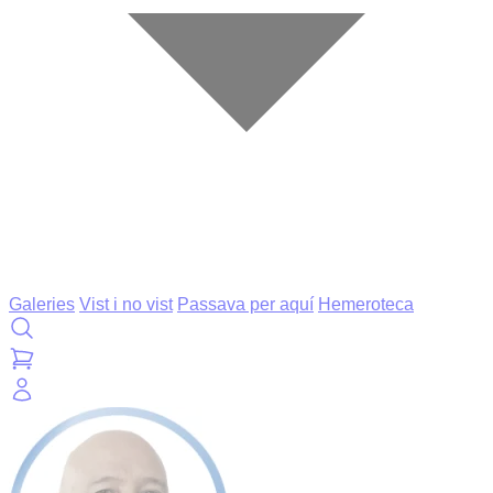
Galeries
Vist i no vist
Passava per aquí
Hemeroteca