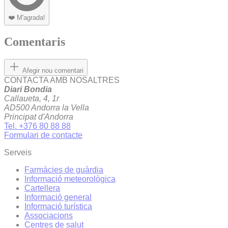
❤️
M'agrada!
Comentaris
Afegir nou comentari
CONTACTA AMB NOSALTRES
Diari Bondia
Callaueta, 4, 1r
AD500 Andorra la Vella
Principat d'Andorra
Tel. +376 80 88 88
Formulari de contacte
Serveis
Farmàcies de guàrdia
Informació meteorològica
Cartellera
Informació general
Informació turística
Associacions
Centres de salut