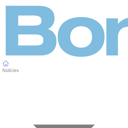
Panell de gestió de galetes
Notícies