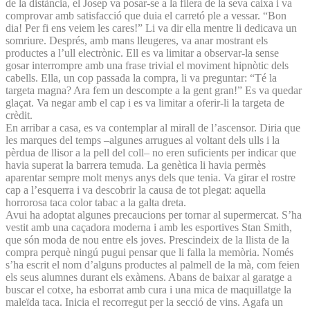
de la distància, el Josep va posar-se a la filera de la seva caixa i va
comprovar amb satisfacció que duia el carretó ple a vessar. “Bon
dia! Per fi ens veiem les cares!” Li va dir ella mentre li dedicava un
somriure. Després, amb mans lleugeres, va anar mostrant els
productes a l’ull electrònic. Ell es va limitar a observar-la sense
gosar interrompre amb una frase trivial el moviment hipnòtic dels
cabells. Ella, un cop passada la compra, li va preguntar: “Té la
targeta magna? Ara fem un descompte a la gent gran!” Es va quedar
glaçat. Va negar amb el cap i es va limitar a oferir-li la targeta de
crèdit.
En arribar a casa, es va contemplar al mirall de l’ascensor. Diria que
les marques del temps –algunes arrugues al voltant dels ulls i la
pèrdua de llisor a la pell del coll– no eren suficients per indicar que
havia superat la barrera temuda. La genètica li havia permès
aparentar sempre molt menys anys dels que tenia. Va girar el rostre
cap a l’esquerra i va descobrir la causa de tot plegat: aquella
horrorosa taca color tabac a la galta dreta.
Avui ha adoptat algunes precaucions per tornar al supermercat. S’ha
vestit amb una caçadora moderna i amb les esportives Stan Smith,
que són moda de nou entre els joves. Prescindeix de la llista de la
compra perquè ningú pugui pensar que li falla la memòria. Només
s’ha escrit el nom d’alguns productes al palmell de la mà, com feien
els seus alumnes durant els exàmens. Abans de baixar al garatge a
buscar el cotxe, ha esborrat amb cura i una mica de maquillatge la
maleïda taca. Inicia el recorregut per la secció de vins. Agafa un