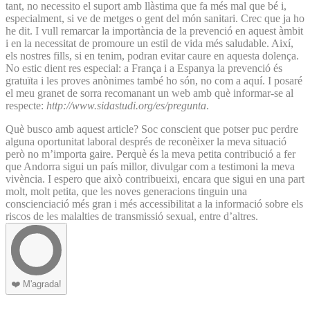
tant, no necessito el suport amb llàstima que fa més mal que bé i,
especialment, si ve de metges o gent del món sanitari. Crec que ja ho
he dit. I vull remarcar la importància de la prevenció en aquest àmbit
i en la necessitat de promoure un estil de vida més saludable. Així,
els nostres fills, si en tenim, podran evitar caure en aquesta dolença.
No estic dient res especial: a França i a Espanya la prevenció és
gratuïta i les proves anònimes també ho són, no com a aquí. I posaré
el meu granet de sorra recomanant un web amb què informar-se al
respecte:
http://www.sidastudi.org/es/pregunta
.
Què busco amb aquest article? Soc conscient que potser puc perdre
alguna oportunitat laboral després de reconèixer la meva situació
però no m’importa gaire. Perquè és la meva petita contribució a fer
que Andorra sigui un país millor, divulgar com a testimoni la meva
vivència. I espero que això contribueixi, encara que sigui en una part
molt, molt petita, que les noves generacions tinguin una
conscienciació més gran i més accessibilitat a la informació sobre els
riscos de les malalties de transmissió sexual, entre d’altres.
❤️
M'agrada!