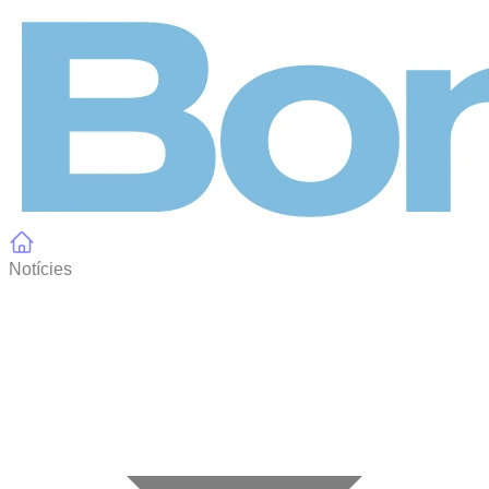
Panell de gestió de galetes
Notícies