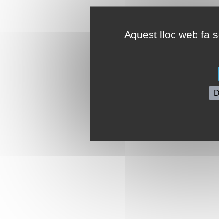
Aquest lloc web fa se
D