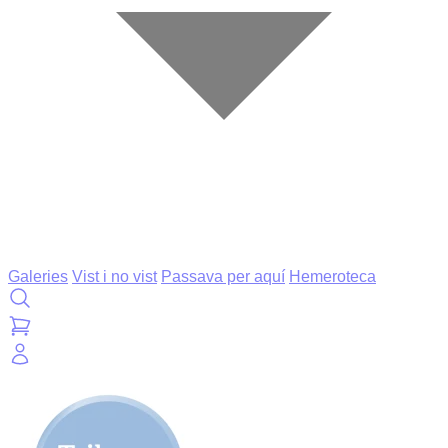
Galeries
Vist i no vist
Passava per aquí
Hemeroteca