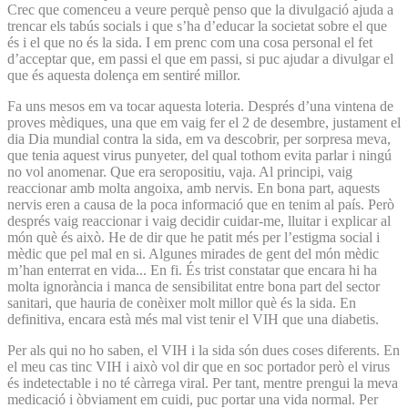
Crec que comenceu a veure perquè penso que la divulgació ajuda a
trencar els tabús socials i que s’ha d’educar la societat sobre el que
és i el que no és la sida. I em prenc com una cosa personal el fet
d’acceptar que, em passi el que em passi, si puc ajudar a divulgar el
que és aquesta dolença em sentiré millor.
Fa uns mesos em va tocar aquesta loteria. Després d’una vintena de
proves mèdiques, una que em vaig fer el 2 de desembre, justament el
dia Dia mundial contra la sida, em va descobrir, per sorpresa meva,
que tenia aquest virus punyeter, del qual tothom evita parlar i ningú
no vol anomenar. Que era seropositiu, vaja. Al principi, vaig
reaccionar amb molta angoixa, amb nervis. En bona part, aquests
nervis eren a causa de la poca informació que en tenim al país. Però
després vaig reaccionar i vaig decidir cuidar-me, lluitar i explicar al
món què és això. He de dir que he patit més per l’estigma social i
mèdic que pel mal en si. Algunes mirades de gent del món mèdic
m’han enterrat en vida... En fi. És trist constatar que encara hi ha
molta ignorància i manca de sensibilitat entre bona part del sector
sanitari, que hauria de conèixer molt millor què és la sida. En
definitiva, encara està més mal vist tenir el VIH que una diabetis.
Per als qui no ho saben, el VIH i la sida són dues coses diferents. En
el meu cas tinc VIH i això vol dir que en soc portador però el virus
és indetectable i no té càrrega viral. Per tant, mentre prengui la meva
medicació i òbviament em cuidi, puc portar una vida normal. Per