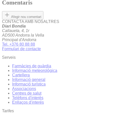
Comentaris
Afegir nou comentari
CONTACTA AMB NOSALTRES
Diari Bondia
Callaueta, 4, 1r
AD500 Andorra la Vella
Principat d'Andorra
Tel. +376 80 88 88
Formulari de contacte
Serveis
Farmàcies de guàrdia
Informació meteorològica
Cartellera
Informació general
Informació turística
Associacions
Centres de salut
Telèfons d'interès
Enllaços d'interés
Tarifes