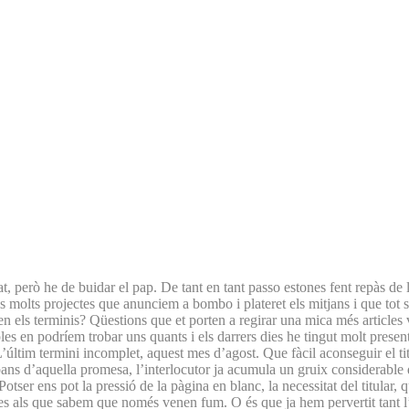
at, però he de buidar el pap. De tant en tant passo estones fent repàs 
ls molts projectes que anunciem a bombo i plateret els mitjans i que tot 
els terminis? Qüestions que et porten a regirar una mica més articles ve
 en podríem trobar uns quants i els darrers dies he tingut molt present 
’últim termini incomplet, aquest mes d’agost. Que fàcil aconseguir el ti
 abans d’aquella promesa, l’interlocutor ja acumula un gruix considerabl
tser ens pot la pressió de la pàgina en blanc, la necessitat del titular, 
les als que sabem que només venen fum. O és que ja hem pervertit tant l