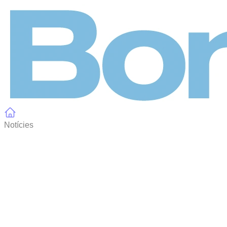
Panell de gestió de galetes
Notícies