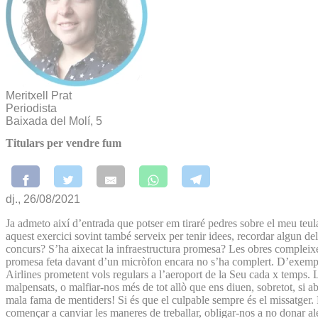
Meritxell Prat
Periodista
Baixada del Molí, 5
Titulars per vendre fum
dj., 26/08/2021
Ja admeto així d’entrada que potser em tiraré pedres sobre el meu teul
aquest exercici sovint també serveix per tenir idees, recordar algun de
concurs? S’ha aixecat la infraestructura promesa? Les obres compleixen 
promesa feta davant d’un micròfon encara no s’ha complert. D’exemples
Airlines prometent vols regulars a l’aeroport de la Seu cada x temps. L
malpensats, o malfiar-nos més de tot allò que ens diuen, sobretot, si
mala fama de mentiders! Si és que el culpable sempre és el missatger. Po
començar a canviar les maneres de treballar, obligar-nos a no donar a