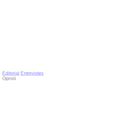
Editorial
Entrevistes
Opinió