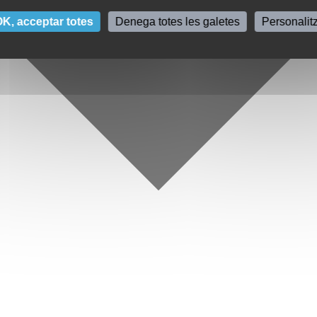
K, acceptar totes
Denega totes les galetes
Personalit