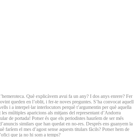
de l’hemeroteca. Què explicàvem avui fa un any? I dos anys enrere? Fer
sovint queden en l’oblit, i fer-te noves preguntes. S’ha convocat aquell
lls i a interpel·lar interlocutors perquè t’argumentin per què aquella
les múltiples aparicions als mitjans del representant d’Andorra
tular de portada! Potser és que els periodistes hauríem de ser més
e d’anuncis similars que han quedat en no-res. Després ens guanyem la
què faríem el mes d’agost sense aquests titulars fàcils? Potser hem de
’ofici que ja no hi som a temps?