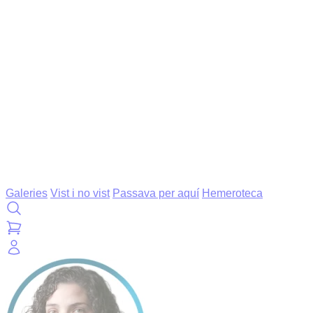
Galeries
Vist i no vist
Passava per aquí
Hemeroteca