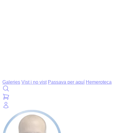
Galeries
Vist i no vist
Passava per aquí
Hemeroteca