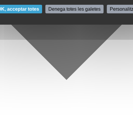
K, acceptar totes
Denega totes les galetes
Personalit