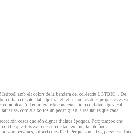
a Meritxell amb els colors de la bandera del col·lectiu LGTBIQ+. De
ra urbana (skate i tatuatges). I el fet és que les dues propostes es van
e comunicació. I en referència concreta al tema dels tatuatges, cal
tatuar-se, com si això fos un pecat, quan la realitat és que cada
succeeixin coses que són dignes d’altres èpoques. Però tampoc ens
a molt bé que tots exercitéssim de tant en tant, la tolerància.
cètera, som persones, tot seria més fàcil. Perquè som això, persones. Tots