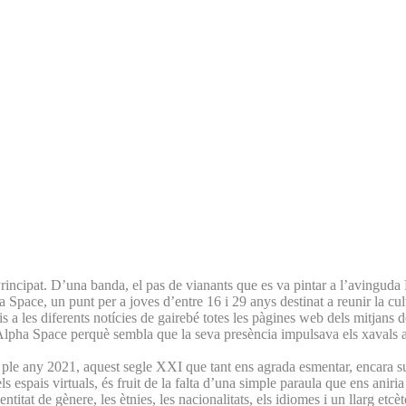
rincipat. D’una banda, el pas de vianants que es va pintar a l’avingud
pace, un punt per a joves d’entre 16 i 29 anys destinat a reunir la cultu
a les diferents notícies de gairebé totes les pàgines web dels mitjans d
 a Alpha Space perquè sembla que la seva presència impulsava els xavals a 
n ple any 2021, aquest segle XXI que tant ens agrada esmentar, encara 
els espais virtuals, és fruit de la falta d’una simple paraula que ens aniri
entitat de gènere, les ètnies, les nacionalitats, els idiomes i un llarg et