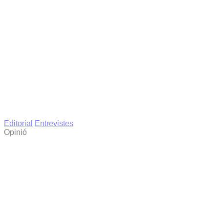
Editorial
Entrevistes
Opinió