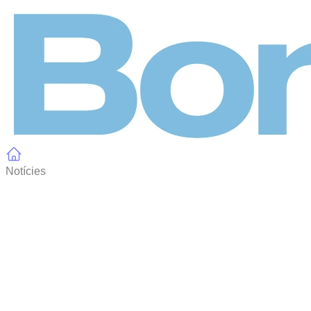
Panell de gestió de galetes
Notícies