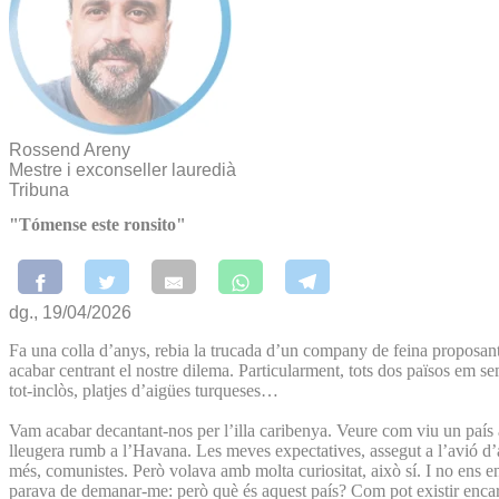
Rossend Areny
Mestre i exconseller lauredià
Tribuna
"Tómense este ronsito"
dg., 19/04/2026
Fa una colla d’anys, rebia la trucada d’un company de feina proposant
acabar centrant el nostre dilema. Particularment, tots dos països em semb
tot-inclòs, platjes d’aigües turqueses…
Vam acabar decantant-nos per l’illa caribenya. Veure com viu un país 
lleugera rumb a l’Havana. Les meves expectatives, assegut a l’avió d’
més, comunistes. Però volava amb molta curiositat, això sí. I no ens 
parava de demanar-me: però què és aquest país? Com pot existir enca