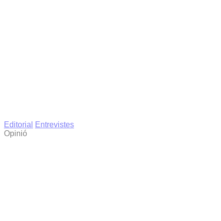
Editorial
Entrevistes
Opinió