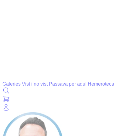
Galeries
Vist i no vist
Passava per aquí
Hemeroteca