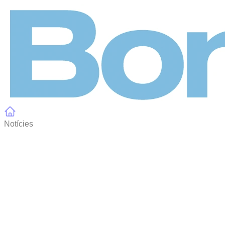
Panell de gestió de galetes
Notícies