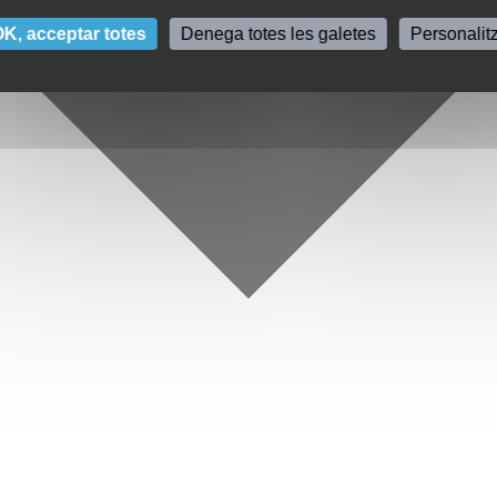
K, acceptar totes
Denega totes les galetes
Personalit