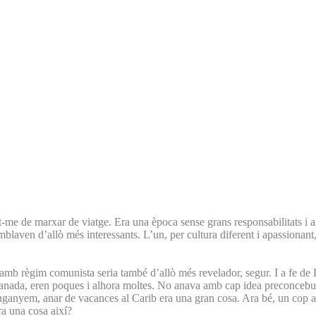
-me de marxar de viatge. Era una època sense grans responsabilitats i a
laven d’allò més interessants. L’un, per cultura diferent i apassionant, i l
amb règim comunista seria també d’allò més revelador, segur. I a fe de
anada, eren poques i alhora moltes. No anava amb cap idea preconcebuda
enganyem, anar de vacances al Carib era una gran cosa. Ara bé, un cop a
ra una cosa així?