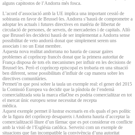
alguns capitostos de l’Andorra més fosca.
L’acord d’associació amb la UE implica una important cessió de
sobirania en favor de Brussel·les. Andorra s’haurà de comprometre a
adoptar les actuals i futures directives en matèria de llibertat de
circulació de persones, de serveis, de mercaderies i de capitals. Allò
que Brussel·les decideixi haurà de ser implementat a Andorra sense
possibilitat de veto andorrà donat que simplement serem uns
associats i no un Estat membre.
Aquesta nova realitat andorrana no hauria de causar gaires
problemes al copríncep francès donat que la primera autoritat de
França disposa de tots els mecanismes per influir en les decisions de
Brussel·les. Però el copríncep episcopal es trobaria en una situació
ben diferent, sense possibilitats d’influir de cap manera sobre les
directives comunitàries.
Permeti’m que posi sobre la taula un exemple real: el gener del 2015
la Comissió Europea va decidir que la píndola de l’endemà
comercialitzada sota la marca ellaOne es podria comercialitzar en tot
el mercat únic europeu sense necessitat de recepta
mèdica.
Aquest exemple permet il·lustrar escenaris en els quals el pes polític
de la figura del copríncep desapareix i Andorra hauria d’acceptar la
comercialització lliure d’un fàrmac que es pot considerar en conflicte
amb la visió de l’Església catòlica. Serveixi com un exemple de
situacions que fan incompatible la convivència d’una autoritat