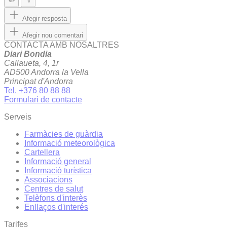
Afegir resposta
Afegir nou comentari
CONTACTA AMB NOSALTRES
Diari Bondia
Callaueta, 4, 1r
AD500 Andorra la Vella
Principat d'Andorra
Tel. +376 80 88 88
Formulari de contacte
Serveis
Farmàcies de guàrdia
Informació meteorològica
Cartellera
Informació general
Informació turística
Associacions
Centres de salut
Telèfons d'interès
Enllaços d'interés
Tarifes