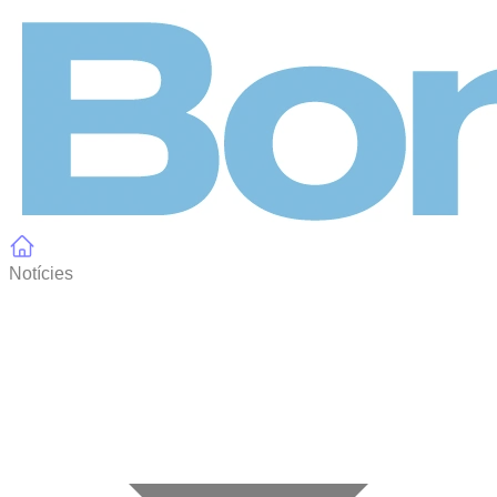
Panell de gestió de galetes
Notícies