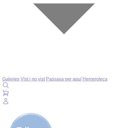
Galeries
Vist i no vist
Passava per aquí
Hemeroteca