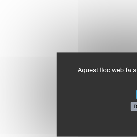
Aquest lloc web fa se
D