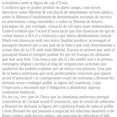
eclesiàstica amb la figura de cap d’Estat.
Conflictes que es poden produir en altres camps, com noves
directives sobre llibertat de circulació de determinats serveis mèdics,
sobre la llibertat d’establiment de determinades societats de recerca
en determinats camps biomèdics o sobre la llibertat de futures
pràctiques de, per exemple, clonació de cèl·lules mare embrionàries.
Esdevé evident que l’acord d’associació que han dissenyat els qui de
veritat manen a DA (i a Andorra) i que lidera obedientment Antoni
Martí està dissenyat amb una única finalitat positiva: aconseguir el
passaport financer per a una part de la banca que està obsessionada a
actuar dins de la UE amb total llibertat. Encara es pensen que amb el
passaport financer europeu podran fer per tot Europa els disbarats
que han anat fent. Una banca que dia sí i dia també surt a la premsa
estrangera (digital i escrita) al mig de vergonyoses activitats que
qualsevol dia podrien explotar per on menys ens pensem. Una part
de la banca andorrana que seria perfectament conscient que aquest
acord d’associació i la corresponent cessió de sobirania a Brussel·les
deixaria sense contingut polític la figura del copríncep. I que
l’exposaria a escenaris que l’obligarien a abandonar aquesta
centenària institució.
En tot cas, crec que és l’hora que la ciutadania andorrana prengui
consciència de l’actual acord d’associació, que la cessió de sobirania
a Brussel·les deixaria la figura del copríncep buida de múscul polític
i seria Brussel·les qui passaria a negociar les relacions duaneres o de
lliure comerç amb tercers països, qui marcaria les directives d’allò