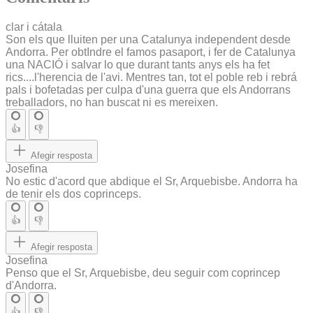
clar i cátala
Son els que lluiten per una Catalunya independent desde
Andorra. Per obtIndre el famos pasaport, i fer de Catalunya
una NACIÓ i salvar lo que durant tants anys els ha fet
rics....l'herencia de l'avi. Mentres tan, tot el poble reb i rebrá
pals i bofetadas per culpa d'una guerra que els Andorrans
treballadors, no han buscat ni es mereixen.
👍
👎
Afegir resposta
Josefina
No estic d'acord que abdique el Sr, Arquebisbe. Andorra ha
de tenir els dos coprinceps.
👍
👎
Afegir resposta
Josefina
Penso que el Sr, Arquebisbe, deu seguir com coprincep
d'Andorra.
👍
👎