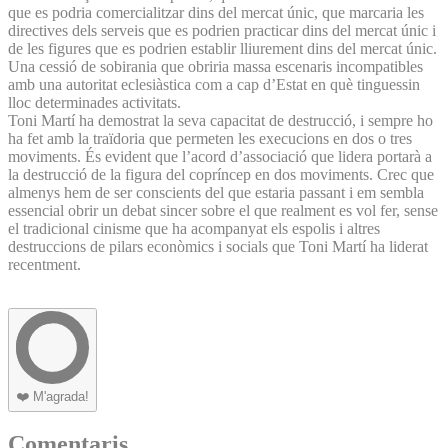
que es podria comercialitzar dins del mercat únic, que marcaria les
directives dels serveis que es podrien practicar dins del mercat únic i
de les figures que es podrien establir lliurement dins del mercat únic.
Una cessió de sobirania que obriria massa escenaris incompatibles
amb una autoritat eclesiàstica com a cap d’Estat en què tinguessin
lloc determinades activitats.
Toni Martí ha demostrat la seva capacitat de destrucció, i sempre ho
ha fet amb la traïdoria que permeten les execucions en dos o tres
moviments. És evident que l’acord d’associació que lidera portarà a
la destrucció de la figura del copríncep en dos moviments. Crec que
almenys hem de ser conscients del que estaria passant i em sembla
essencial obrir un debat sincer sobre el que realment es vol fer, sense
el tradicional cinisme que ha acompanyat els espolis i altres
destruccions de pilars econòmics i socials que Toni Martí ha liderat
recentment.
❤️
M'agrada!
Comentaris