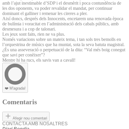
amb l’ajut inestimable d’SDP i el desmèrit i poca contundència de
les dos oponents, va poder revalidar el mandat, per continuar
dominant el galliner i remenar les cireres a pler.
Així doncs, després dels Innocents, encetarem una renovada època
de bulímia i voracitat en l’administració dels cabals públics, amb
desmesura i a cop de talonari.
Les jeux sont faits, rien ne va plus.
Només variacions sobre un mateix tema, i tan sols tres bemolls en
l’orquestrina de músics que ha muntat, sota la seva batuta magistral.
¿És una asseveració o perpetuació de la dita: “Val més boig conegut
que savi per conèixer”?
Mentre hi ha rucs, els savis van a cavall!
❤️
M'agrada!
Comentaris
Afegir nou comentari
CONTACTA AMB NOSALTRES
Diari Bondia