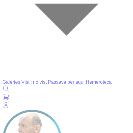
Galeries
Vist i no vist
Passava per aquí
Hemeroteca