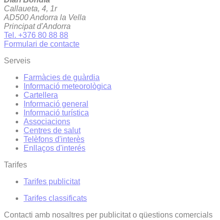
Callaueta, 4, 1r
AD500 Andorra la Vella
Principat d'Andorra
Tel. +376 80 88 88
Formulari de contacte
Serveis
Farmàcies de guàrdia
Informació meteorològica
Cartellera
Informació general
Informació turística
Associacions
Centres de salut
Telèfons d'interès
Enllaços d'interés
Tarifes
Tarifes publicitat
Tarifes classificats
Contacti amb nosaltres per publicitat o qüestions comercials