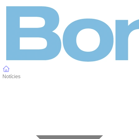
Panell de gestió de galetes
Notícies