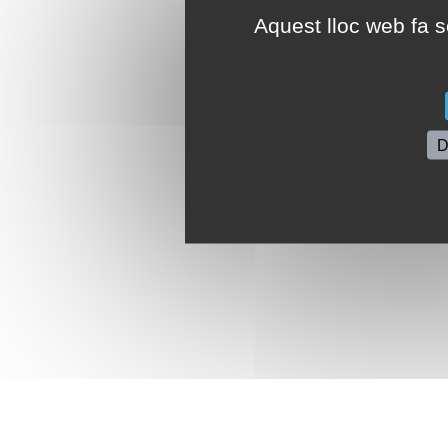
Aquest lloc web fa se
D