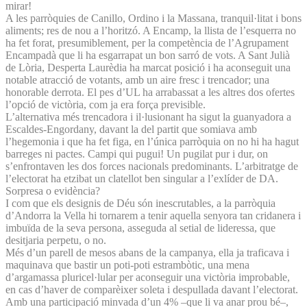
mirar!
A les parròquies de Canillo, Ordino i la Massana, tranquil·litat i bons
aliments; res de nou a l’horitzó. A Encamp, la llista de l’esquerra no
ha fet forat, presumiblement, per la competència de l’Agrupament
Encampadà que li ha esgarrapat un bon sarró de vots. A Sant Julià
de Lòria, Desperta Laurèdia ha marcat posició i ha aconseguit una
notable atracció de votants, amb un aire fresc i trencador; una
honorable derrota. El pes d’UL ha arrabassat a les altres dos ofertes
l’opció de victòria, com ja era força previsible.
L’alternativa més trencadora i il·lusionant ha sigut la guanyadora a
Escaldes-Engordany, davant la del partit que somiava amb
l’hegemonia i que ha fet figa, en l’única parròquia on no hi ha hagut
barreges ni pactes. Campi qui pugui! Un pugilat pur i dur, on
s’enfrontaven les dos forces nacionals predominants. L’arbitratge de
l’electorat ha etzibat un clatellot ben singular a l’exlíder de DA.
Sorpresa o evidència?
I com que els designis de Déu són inescrutables, a la parròquia
d’Andorra la Vella hi tornarem a tenir aquella senyora tan cridanera i
imbuïda de la seva persona, asseguda al setial de lideressa, que
desitjaria perpetu, o no.
Més d’un parell de mesos abans de la campanya, ella ja traficava i
maquinava que bastir un poti-poti estrambòtic, una mena
d’argamassa pluricel·lular per aconseguir una victòria improbable,
en cas d’haver de comparèixer soleta i despullada davant l’electorat.
Amb una participació minvada d’un 4% –que li va anar prou bé–,