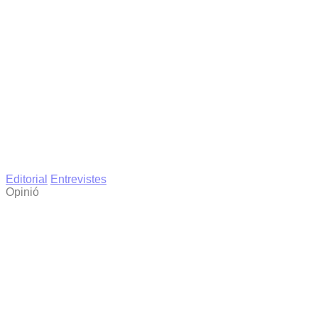
Editorial
Entrevistes
Opinió