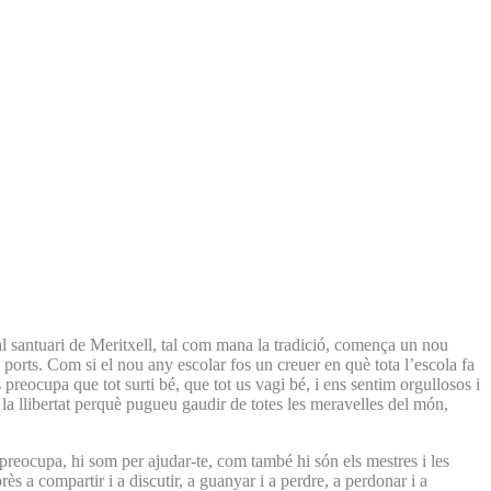
l santuari de Meritxell, tal com mana la tradició, comença un nou
ports. Com si el nou any escolar fos un creuer en què tota l’escola fa
 preocupa que tot surti bé, que tot us vagi bé, i ens sentim orgullosos i
e la llibertat perquè pugueu gaudir de totes les meravelles del món,
 preocupa, hi som per ajudar-te, com també hi són els mestres i les
a compartir i a discutir, a guanyar i a perdre, a perdonar i a