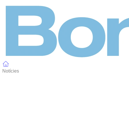
Panell de gestió de galetes
Notícies