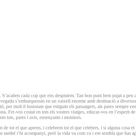
es. S’acaben cada cop que ens despistem. Tan bon punt hem pujat a peu a
a vegada s’embarquessin en un vaixell enorme amb destinació a diversos 
ó, per molt il·lusionats que estiguin els passatgers, als pares sempre ens
ta. Fer-vos costat en tots els vostres viatges, educar-vos en l’esperit d
m tots, pares i avis, ensenyants i monitors.
de tot el que aprens, i celebrem tot el que celebres, i si alguna cosa et
ambé t’hi acompanyi, però la vida va com va i em sembla que has après 