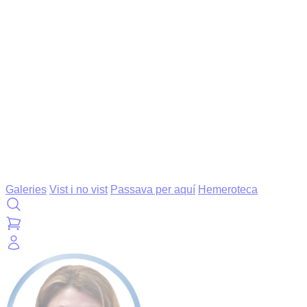
Galeries
Vist i no vist
Passava per aquí
Hemeroteca