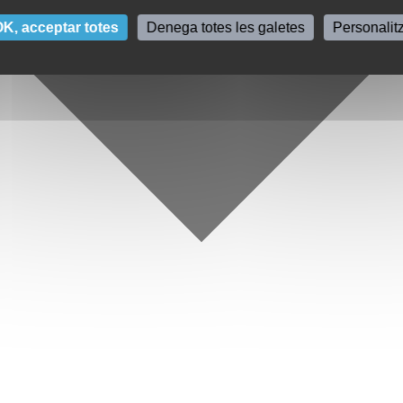
K, acceptar totes
Denega totes les galetes
Personalit