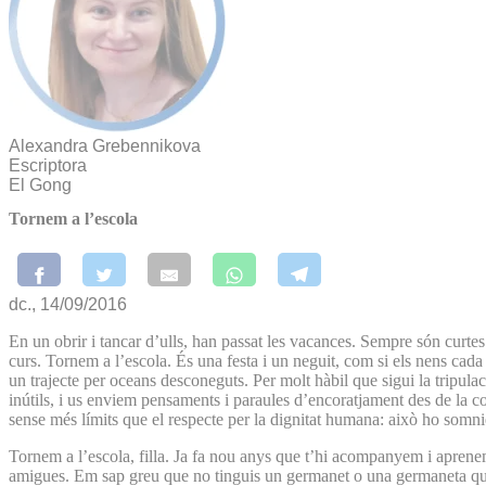
Alexandra Grebennikova
Escriptora
El Gong
Tornem a l’escola
dc., 14/09/2016
En un obrir i tancar d’ulls, han passat les vacances. Sempre són curt
curs. Tornem a l’escola. És una festa i un neguit, com si els nens cad
un trajecte per oceans desconeguts. Per molt hàbil que sigui la tripulaci
inútils, i us enviem pensaments i paraules d’encoratjament des de la cos
sense més límits que el respecte per la dignitat humana: això ho somnie
Tornem a l’escola, filla. Ja fa nou anys que t’hi acompanyem i aprenem 
amigues. Em sap greu que no tinguis un germanet o una germaneta que t