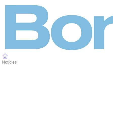
Panell de gestió de galetes
Notícies