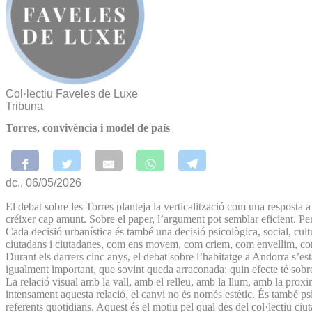
Col·lectiu Faveles de Luxe
Tribuna
Torres, convivència i model de país
dc., 06/05/2026
El debat sobre les Torres planteja la verticalització com una resposta a 
créixer cap amunt. Sobre el paper, l’argument pot semblar eficient. P
Cada decisió urbanística és també una decisió psicològica, social, cul
ciutadans i ciutadanes, com ens movem, com criem, com envellim, com
Durant els darrers cinc anys, el debat sobre l’habitatge a Andorra s’està
igualment important, que sovint queda arraconada: quin efecte té sobr
La relació visual amb la vall, amb el relleu, amb la llum, amb la proxi
intensament aquesta relació, el canvi no és només estètic. És també p
referents quotidians. Aquest és el motiu pel qual des del col·lectiu c