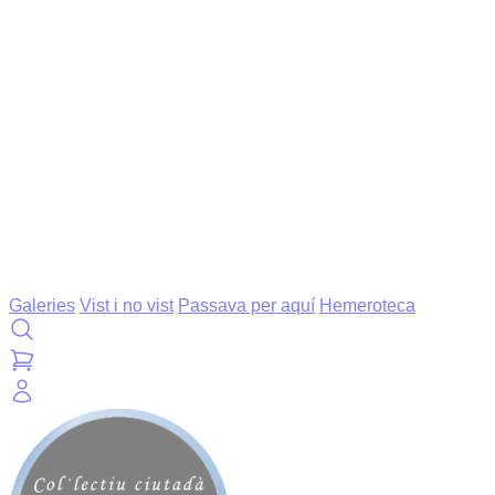
Galeries
Vist i no vist
Passava per aquí
Hemeroteca