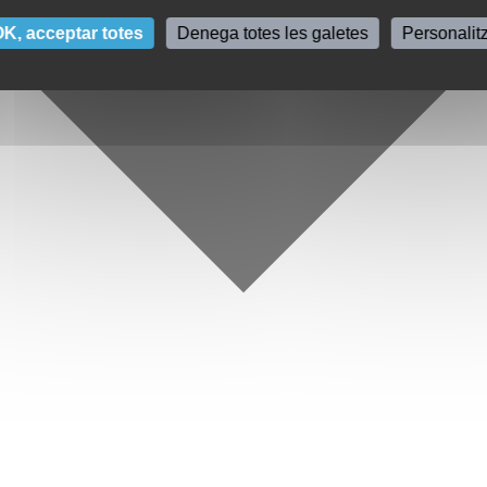
K, acceptar totes
Denega totes les galetes
Personalit