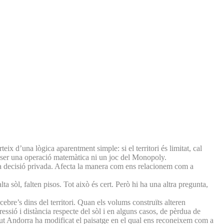
eix d’una lògica aparentment simple: si el territori és limitat, cal
e ser una operació matemàtica ni un joc del Monopoly.
una decisió privada. Afecta la manera com ens relacionem com a
ta sòl, falten pisos. Tot això és cert. Però hi ha una altra pregunta,
ebre’s dins del territori. Quan els volums construïts alteren
sió i distància respecte del sòl i en alguns casos, de pèrdua de
scut Andorra ha modificat el paisatge en el qual ens reconeixem com a