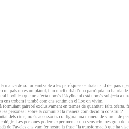
la manca de sòl urbanitzable a les parròquies centrals i sud del país i part
erò un país no és un plànol, i un nucli urbà d’una parròquia no hauria d
tural i política que no afecta només l’skyline ni està només subjecta a 
 ens trobem i també com ens sentim en el lloc on vivim.
 formulant gairebé exclusivament en termes de quantitat: falta oferta, fal
e les persones i sobre la comunitat la manera com decidim construir?
mitat dels cims, no és accessòria: configura una manera de viure i de perc
sicològic. Les persones podem experimentar una sensació més gran de pres
iutadà de Faveles ens vam fer nostra la frase "la transformació que ha vi