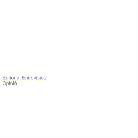
Editorial
Entrevistes
Opinió