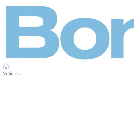
Panell de gestió de galetes
Notícies