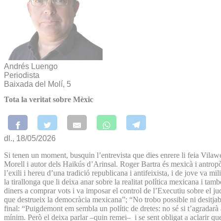
Andrés Luengo
Periodista
Baixada del Molí, 5
Tota la veritat sobre Mèxic
dl., 18/05/2026
Si tenen un moment, busquin l’entrevista que dies enrere li feia Vila
Morell i autor dels Haikús d’Arinsal. Roger Bartra és mexicà i antropòle
l’exili i hereu d’una tradició republicana i antifeixista, i de jove va 
la tirallonga que li deixa anar sobre la realitat política mexicana i t
diners a comprar vots i va imposar el control de l’Executiu sobre el 
que destrueix la democràcia mexicana”; “No trobo possible ni desitjab
final: “Puigdemont em sembla un polític de dretes: no sé si t’agradarà 
mínim. Però el deixa parlar –quin remei– i se sent obligat a aclarir q