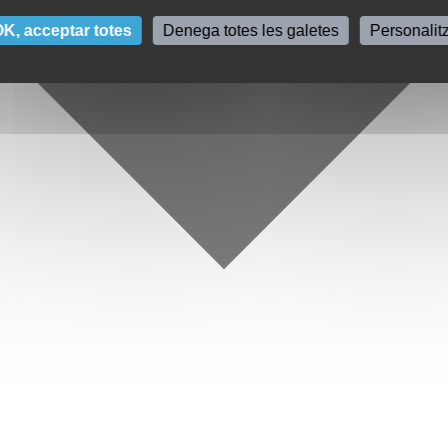
K, acceptar totes
Denega totes les galetes
Personalit