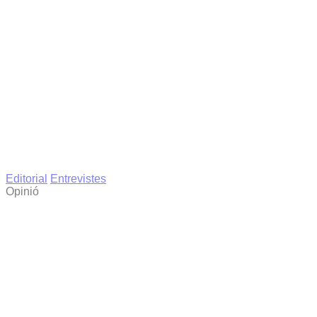
Editorial
Entrevistes
Opinió