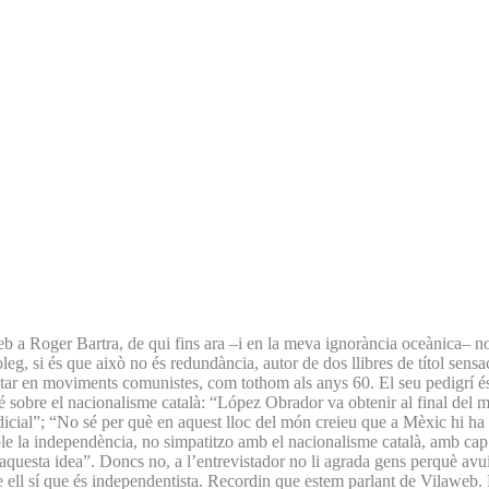
web a Roger Bartra, de qui fins ara –i en la meva ignorància oceànica– 
g, si és que això no és redundància, autor de dos llibres de títol sensac
militar en moviments comunistes, com tothom als anys 60. El seu pedigrí é
ambé sobre el nacionalisme català: “López Obrador va obtenir al final de
judicial”; “No sé per què en aquest lloc del món creieu que a Mèxic hi 
le la independència, no simpatitzo amb el nacionalisme català, amb cap 
aquesta idea”. Doncs no, a l’entrevistador no li agrada gens perquè avui 
ue ell sí que és independentista. Recordin que estem parlant de Vilaweb. 