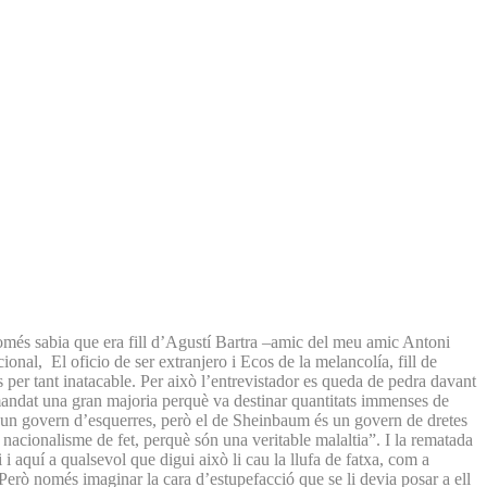
només sabia que era fill d’Agustí Bartra –amic del meu amic Antoni
ional, El oficio de ser extranjero i Ecos de la melancolía, fill de
s per tant inatacable. Per això l’entrevistador es queda de pedra davant
l mandat una gran majoria perquè va destinar quantitats immenses de
ha un govern d’esquerres, però el de Sheinbaum és un govern de dretes
nacionalisme de fet, perquè són una veritable malaltia”. I la rematada
i aquí a qualsevol que digui això li cau la llufa de fatxa, com a
Però només imaginar la cara d’estupefacció que se li devia posar a ell