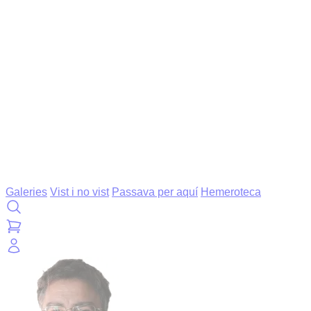
Galeries
Vist i no vist
Passava per aquí
Hemeroteca