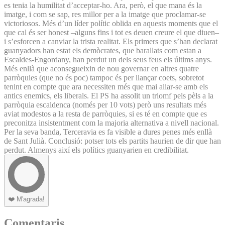
es tenia la humilitat d’acceptar-ho. Ara, però, el que mana és la
imatge, i com se sap, res millor per a la imatge que proclamar-se
victoriosos. Més d’un líder polític oblida en aquests moments que el
que cal és ser honest –alguns fins i tot es deuen creure el que diuen–
i s’esforcen a canviar la trista realitat. Els primers que s’han declarat
guanyadors han estat els demòcrates, que barallats com estan a
Escaldes-Engordany, han perdut un dels seus feus els últims anys.
Més enllà que aconsegueixin de nou governar en altres quatre
parròquies (que no és poc) tampoc és per llançar coets, sobretot
tenint en compte que ara necessiten més que mai aliar-se amb els
antics enemics, els liberals. El PS ha assolit un triomf pels pèls a la
parròquia escaldenca (només per 10 vots) però uns resultats més
aviat modestos a la resta de parròquies, si es té en compte que es
preconitza insistentment com la majoria alternativa a nivell nacional.
Per la seva banda, Terceravia es fa visible a dures penes més enllà
de Sant Julià. Conclusió: potser tots els partits haurien de dir que han
perdut. Almenys així els polítics guanyarien en credibilitat.
❤️
M'agrada!
Comentaris