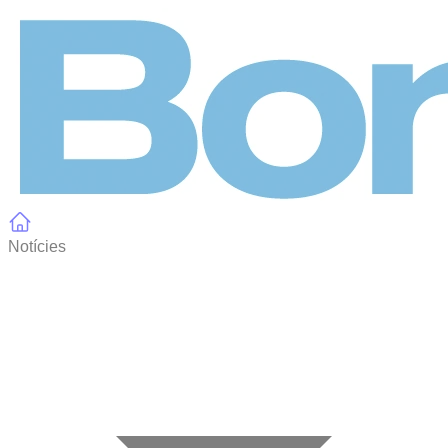
Panell de gestió de galetes
Notícies