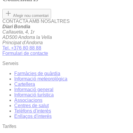
Afegir nou comentari
CONTACTA AMB NOSALTRES
Diari Bondia
Callaueta, 4, 1r
AD500 Andorra la Vella
Principat d'Andorra
Tel. +376 80 88 88
Formulari de contacte
Serveis
Farmàcies de guàrdia
Informació meteorològica
Cartellera
Informació general
Informació turística
Associacions
Centres de salut
Telèfons d'interès
Enllaços d'interés
Tarifes