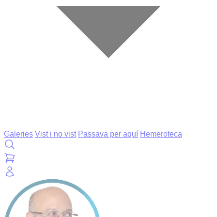
Galeries
Vist i no vist
Passava per aquí
Hemeroteca