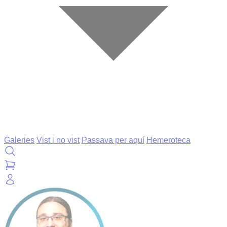
Galeries
Vist i no vist
Passava per aquí
Hemeroteca