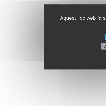
Aquest lloc web fa se
D