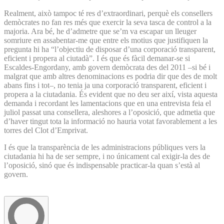
Realment, això tampoc té res d’extraordinari, perquè els consellers
demòcrates no fan res més que exercir la seva tasca de control a la
majoria. Ara bé, he d’admetre que se’m va escapar un lleuger
somriure en assabentar-me que entre els motius que justifiquen la
pregunta hi ha “l’objectiu de disposar d’una corporació transparent,
eficient i propera al ciutadà”. I és que és fàcil demanar-se si
Escaldes-Engordany, amb govern demòcrata des del 2011 –si bé i
malgrat que amb altres denominacions es podria dir que des de molt
abans fins i tot–, no tenia ja una corporació transparent, eficient i
propera a la ciutadania. És evident que no deu ser així, vista aquesta
demanda i recordant les lamentacions que en una entrevista feia el
juliol passat una consellera, aleshores a l’oposició, que admetia que
d’haver tingut tota la informació no hauria votat favorablement a les
torres del Clot d’Emprivat.
I és que la transparència de les administracions públiques vers la
ciutadania hi ha de ser sempre, i no únicament cal exigir-la des de
l’oposició, sinó que és indispensable practicar-la quan s’està al
govern.