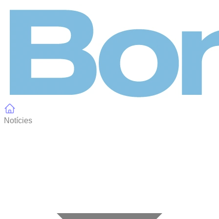
Panell de gestió de galetes
Notícies