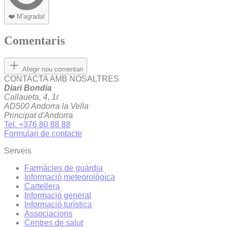
❤️
M'agrada!
Comentaris
Afegir nou comentari
CONTACTA AMB NOSALTRES
Diari Bondia
Callaueta, 4, 1r
AD500 Andorra la Vella
Principat d'Andorra
Tel. +376 80 88 88
Formulari de contacte
Serveis
Farmàcies de guàrdia
Informació meteorològica
Cartellera
Informació general
Informació turística
Associacions
Centres de salut