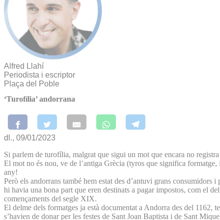
Alfred Llahí
Periodista i escriptor
Plaça del Poble
‘Turofília’ andorrana
dl., 09/01/2023
Si parlem de turofília, malgrat que sigui un mot que encara no registra 
El mot no és nou, ve de l’antiga Grècia (tyros que significa formatge
any!
Però els andorrans també hem estat des d’antuvi grans consumidors i pr
hi havia una bona part que eren destinats a pagar impostos, com el delme
començaments del segle XIX.
El delme dels formatges ja està documentat a Andorra des del 1162, temp
s’havien de donar per les festes de Sant Joan Baptista i de Sant Mique