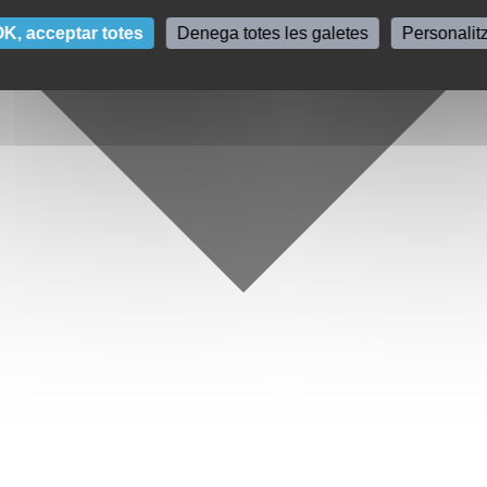
K, acceptar totes
Denega totes les galetes
Personalit