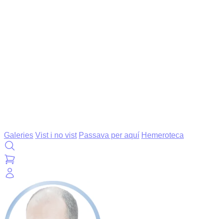
Galeries
Vist i no vist
Passava per aquí
Hemeroteca