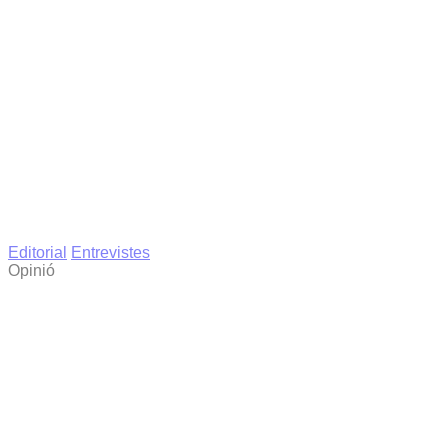
Editorial
Entrevistes
Opinió