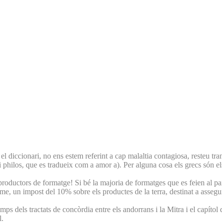
el diccionari, no ens estem referint a cap malaltia contagiosa, resteu tra
, i philos, que es tradueix com a amor a). Per alguna cosa els grecs són
oductors de formatge! Si bé la majoria de formatges que es feien al paí
, un impost del 10% sobre els productes de la terra, destinat a assegurar
s dels tractats de concòrdia entre els andorrans i la Mitra i el capítol 
l.