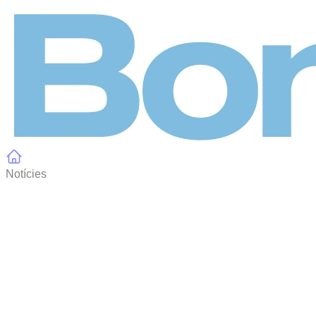
Panell de gestió de galetes
Notícies