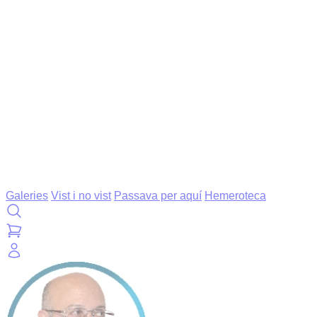
Galeries
Vist i no vist
Passava per aquí
Hemeroteca