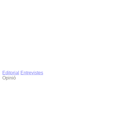
Editorial
Entrevistes
Opinió