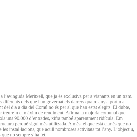
 a l’avinguda Meritxell, que ja és exclusiva per a vianants en un tram.
 diferents dels que han governat els darrers quatre anys, portin a
t del dia a dia del Comú no és per al que han estat elegits. El dubte,
 per treure’n el màxim de rendiment. Afirma la majoria comunal que
sols uns 90.000 d’entrades, xifra també aparentment ridícula. Em
uctura perquè sigui més utilitzada. A més, el que està clar és que no
es instal·lacions, que acull nombroses activitats tot l’any. L’objectiu,
ó que no sempre s’ha fet.