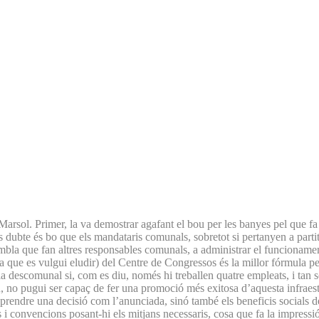
Marsol. Primer, la va demostrar agafant el bou per les banyes pel que fa
 dubte és bo que els mandataris comunals, sobretot si pertanyen a partits
embla que fan altres responsables comunals, a administrar el funcionamen
bla que es vulgui eludir) del Centre de Congressos és la millor fórmula
 descomunal si, com es diu, només hi treballen quatre empleats, i tan 
, no pugui ser capaç de fer una promoció més exitosa d’aquesta infraestr
prendre una decisió com l’anunciada, sinó també els beneficis socials de l
 i convencions posant-hi els mitjans necessaris, cosa que fa la impressi