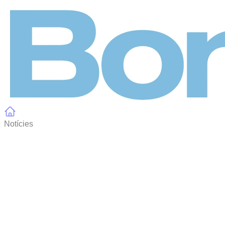
Panell de gestió de galetes
Notícies