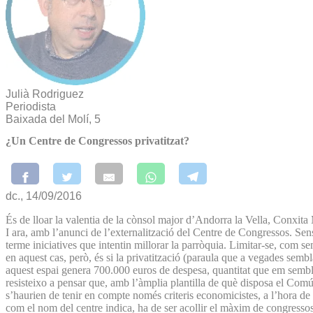
Julià Rodriguez
Periodista
Baixada del Molí, 5
¿Un Centre de Congressos privatitzat?
dc., 14/09/2016
És de lloar la valentia de la cònsol major d’Andorra la Vella, Conxita 
I ara, amb l’anunci de l’externalització del Centre de Congressos. Sens
terme iniciatives que intentin millorar la parròquia. Limitar-se, com s
en aquest cas, però, és si la privatització (paraula que a vegades sem
aquest espai genera 700.000 euros de despesa, quantitat que em sembla
resisteixo a pensar que, amb l’àmplia plantilla de què disposa el Comú
s’haurien de tenir en compte només criteris economicistes, a l’hora de 
com el nom del centre indica, ha de ser acollir el màxim de congressos