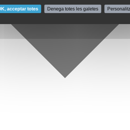
K, acceptar totes
Denega totes les galetes
Personalit