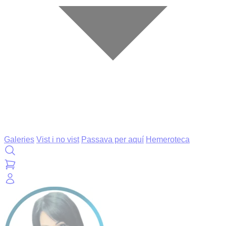
Galeries
Vist i no vist
Passava per aquí
Hemeroteca