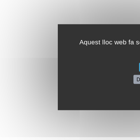
Aquest lloc web fa se
D