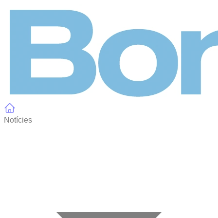
Panell de gestió de galetes
Notícies