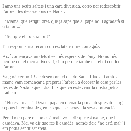
I amb uns petits saltets i una cara divertida, corro per redescobrir
l’arbre i les decoracions de Nadal.
–“Mama, que estigui dret, que ja saps que al papa no li agradarà si
està tort...”
–“Sempre el trobarà tort!”
Em respon la mama amb un esclat de riure contagiós.
Així començava un dels dies més esperats de l’any. No només
perquè era el meu aniversari, sinó perquè també era el dia de fer
l’arbre!
Vaig néixer un 13 de desembre, el dia de Santa Llúcia, i amb la
mama vam començar a preparar l’arbre i a decorar la casa per les
festes de Nadal aquell dia, fins que va esdevenir la nostra petita
tradició.
–“No està mal...” Deia el papa en creuar la porta, després de llargs
segons interminables, en els quals esperava la seva aprovació.
Per al meu pare el “no està mal” volia dir que estava bé, que li
agradava. Mai va dir que res li agradés, només deia “no està mal” i
em podia sentir satisfeta!