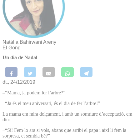
Natàlia Bahirwani Areny
El Gong
Un dia de Nadal
dt., 24/12/2019
–“Mama, ja podem fer l’arbre?”
–“Ja és el meu aniversari, és el dia de fer l’arbre!”
La mama em mira dolçament, i amb un somriure d’acceptació, em
diu:
–“Sí! Fem-lo ara si vols, abans que arribi el papa i així li fem la
sorpresa, et sembla bé?”