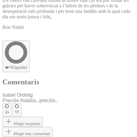
Els valors van canviant durant la nostra vida i jo ara puc donar les
gràcies per haver sobreviscut a l’infern de les pèrdues i de la
desesperació més profunda i per tenir una família amb la qual cada
dia em sento joiosa i feliç.
Bon Nadal.
❤️
M'agrada!
Comentaris
Isabel Orobitg
Preciós Natàlia...preciós..
👍
👎
Afegir resposta
Afegir nou comentari