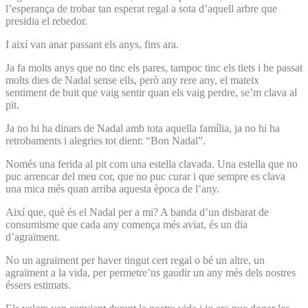
l’esperança de trobar tan esperat regal a sota d’aquell arbre que
presidia el rebedor.
I així van anar passant els anys, fins ara.
Ja fa molts anys que no tinc els pares, tampoc tinc els tiets i he passat
molts dies de Nadal sense ells, però any rere any, el mateix
sentiment de buit que vaig sentir quan els vaig perdre, se’m clava al
pit.
Ja no hi ha dinars de Nadal amb tota aquella família, ja no hi ha
retrobaments i alegries tot dient: “Bon Nadal”.
Només una ferida al pit com una estella clavada. Una estella que no
puc arrencar del meu cor, que no puc curar i que sempre es clava
una mica més quan arriba aquesta època de l’any.
Així que, què és el Nadal per a mi? A banda d’un disbarat de
consumisme que cada any comença més aviat, és un dia
d’agraïment.
No un agraïment per haver tingut cert regal o bé un altre, un
agraïment a la vida, per permetre’ns gaudir un any més dels nostres
éssers estimats.