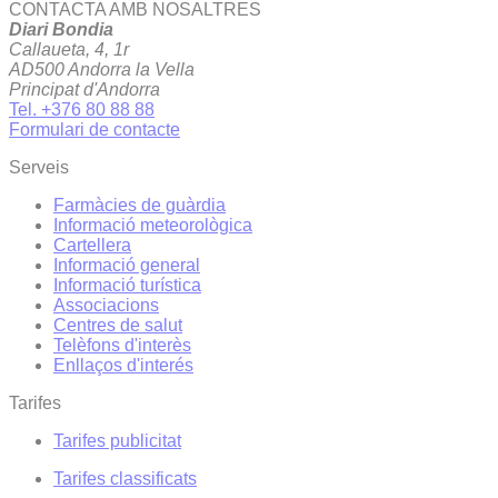
CONTACTA AMB NOSALTRES
Diari Bondia
Callaueta, 4, 1r
AD500 Andorra la Vella
Principat d'Andorra
Tel. +376 80 88 88
Formulari de contacte
Serveis
Farmàcies de guàrdia
Informació meteorològica
Cartellera
Informació general
Informació turística
Associacions
Centres de salut
Telèfons d'interès
Enllaços d'interés
Tarifes
Tarifes publicitat
Tarifes classificats