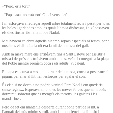
–“Però, està tort!”
–“Papaaaaa, no està tort! On el veus tort?”
I m’esforçava a redreçar aquell arbre totalment recte i pesat per totes
les boles i garlandes amb les quals l’havia disfressat, i així passaven
els dies fins arribar a la nit de Nadal.
Mai havíem celebrat aquella nit amb sopars especials ni festes, per a
nosaltres el dia 24 a la nit era la nit de la missa del gall.
Amb la meva mare ens arribàvem fins a Sant Esteve per assistir a
missa i després ens trobàvem amb amics, veïns i coneguts a la plaça
del Poble mentre preníem coca i els adults, vi calent.
El papa esperava a casa i en tornar de la missa, corria a posar-me el
pijama per anar al llit, fent esforços per agafar el son.
És clar, si no dormia no podria venir el Pare Noel i em quedaria
sense regals... Esperava amb totes les meves forces que em trobés
dormint i sobretot que es mengés els torrons, les galetes i les
mandarines.
Però de fet em mantenia desperta durant bona part de la nit, a
l’aguait del més mínim soroll, amb la impaciència, la il·lusió i