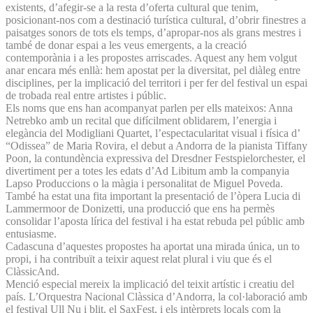
existents, d’afegir-se a la resta d’oferta cultural que tenim,
posicionant-nos com a destinació turística cultural, d’obrir finestres a
paisatges sonors de tots els temps, d’apropar-nos als grans mestres i
també de donar espai a les veus emergents, a la creació
contemporània i a les propostes arriscades. Aquest any hem volgut
anar encara més enllà: hem apostat per la diversitat, pel diàleg entre
disciplines, per la implicació del territori i per fer del festival un espai
de trobada real entre artistes i públic.
Els noms que ens han acompanyat parlen per ells mateixos: Anna
Netrebko amb un recital que difícilment oblidarem, l’energia i
elegància del Modigliani Quartet, l’espectacularitat visual i física d’
“Odissea” de Maria Rovira, el debut a Andorra de la pianista Tiffany
Poon, la contundència expressiva del Dresdner Festspielorchester, el
divertiment per a totes les edats d’Ad Libitum amb la companyia
Lapso Produccions o la màgia i personalitat de Miguel Poveda.
També ha estat una fita important la presentació de l’òpera Lucia di
Lammermoor de Donizetti, una producció que ens ha permès
consolidar l’aposta lírica del festival i ha estat rebuda pel públic amb
entusiasme.
Cadascuna d’aquestes propostes ha aportat una mirada única, un to
propi, i ha contribuït a teixir aquest relat plural i viu que és el
ClàssicAnd.
Menció especial mereix la implicació del teixit artístic i creatiu del
país. L’Orquestra Nacional Clàssica d’Andorra, la col·laboració amb
el festival Ull Nu i blit, el SaxFest, i els intèrprets locals com la