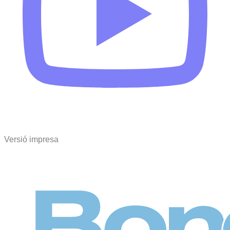
Versió impresa