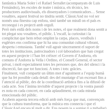
fantàstica Maria Soler i el Rafael Serrallet (acompanyats de Luis
Fernández), les escoles de teatre i música, els tècnics, les
productores audiovisuals, els dissenyadors i comunicadors… Sense
vosaltres, aquest festival no tindria sentit. ClàssicAnd no vol ser
només una finestra cap enfora, sinó també un mirall on el país es
reconegui i es projecti amb orgull.
Però més enllà dels noms i de les notes, el que realment dona sentit a
tot plegat sou vosaltres, el públic. L’escalf, la curiositat i la
complicitat que hem rebut omplint la carpa, places, vestíbuls i
esglésies ens confirma que hi ha una comunitat cultural vibrant,
desperta i entusiasta. També vull agrair sincerament el suport de
totes les institucions, patrocinadors i col·laboradors que han cregut
en aquest projecte i l’han fet créixer: el Govern d’Andorra, els
comuns d’Andorra la Vella i Ordino, el Consell General, el sector
privat, i molt especialment totes les persones que, des del silenci i la
discreció, fan que tot funcioni. A totes i tots: gràcies.
Finalment, vull compartir un últim mot d’agraïment a l’equip humà
que ha fet possible cada detall: des del muntatge d’un escenari fins a
l’atenció al públic, des de la coordinació artística fins a la difusió de
cada acte. Sou l’ànima invisible d’aquest projecte i la vostra passió
es nota en cada concert, en cada aplaudiment, en cada mirada
emocionada del públic.
Acabem aquesta tercera edició amb més força que mai, convençuts
que la cultura transforma, que la música ens connecta i que el
ClàssicAnd encara té molt a dir. Ens posem ja a somiar (i a treballar)