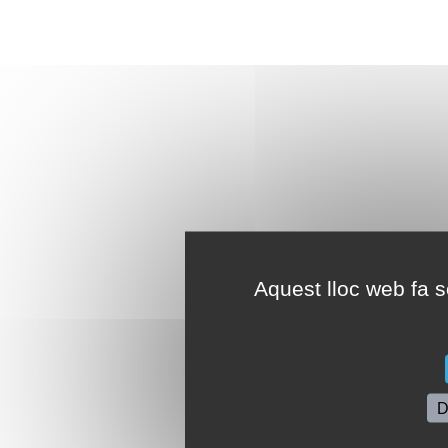
Aquest lloc web fa se
D