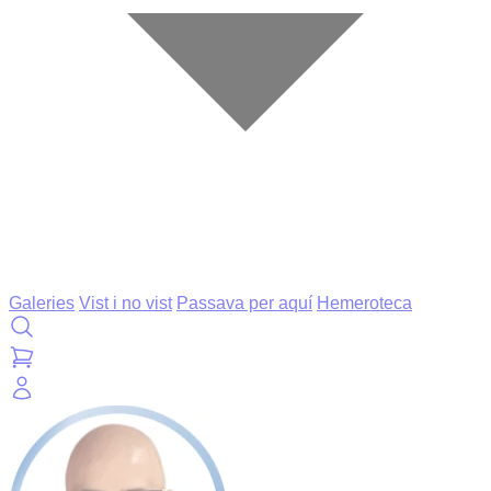
Galeries
Vist i no vist
Passava per aquí
Hemeroteca