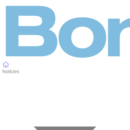
Panell de gestió de galetes
Notícies