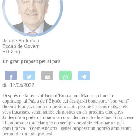
Jaume Bartumeu
Excap de Govern
El Gong
Un gran propòsit per al país
dt., 17/05/2022
Després de la reinstal·lació d’Emmanuel Macron, el nostre
copríncep, al Palau de l’Élysée cal desitjar-li bona sort, “bon vent”
diuen a França, i confiar que se’n surti, perquè els seus èxits, o els
seus fracassos, seran també els nostres en els pròxims cinc anys.
Ja des d’ara podem trobar una coincidència entre la situació francesa
i l’andorrana: està clar que no serà pas possible reformar un país
com França –o com Andorra– sense proposar un horitzó amb sentit,
per no dir un gran propòsit.