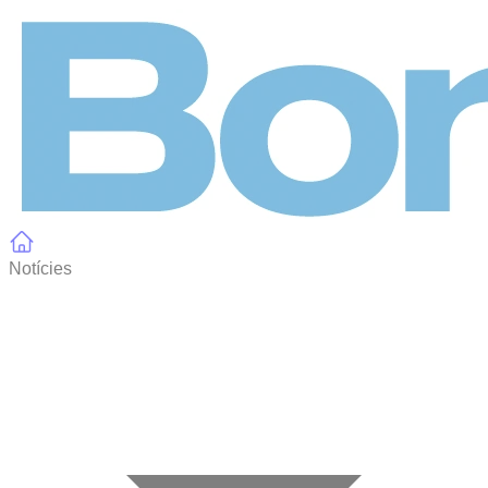
Panell de gestió de galetes
Notícies