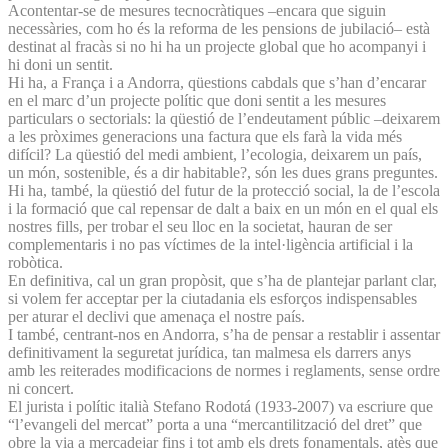
Acontentar-se de mesures tecnocràtiques –encara que siguin
necessàries, com ho és la reforma de les pensions de jubilació– està
destinat al fracàs si no hi ha un projecte global que ho acompanyi i
hi doni un sentit.
Hi ha, a França i a Andorra, qüestions cabdals que s’han d’encarar
en el marc d’un projecte polític que doni sentit a les mesures
particulars o sectorials: la qüestió de l’endeutament públic –deixarem
a les pròximes generacions una factura que els farà la vida més
difícil? La qüestió del medi ambient, l’ecologia, deixarem un país,
un món, sostenible, és a dir habitable?, són les dues grans preguntes.
Hi ha, també, la qüestió del futur de la protecció social, la de l’escola
i la formació que cal repensar de dalt a baix en un món en el qual els
nostres fills, per trobar el seu lloc en la societat, hauran de ser
complementaris i no pas víctimes de la intel·ligència artificial i la
robòtica.
En definitiva, cal un gran propòsit, que s’ha de plantejar parlant clar,
si volem fer acceptar per la ciutadania els esforços indispensables
per aturar el declivi que amenaça el nostre país.
I també, centrant-nos en Andorra, s’ha de pensar a restablir i assentar
definitivament la seguretat jurídica, tan malmesa els darrers anys
amb les reiterades modificacions de normes i reglaments, sense ordre
ni concert.
El jurista i polític italià Stefano Rodotá (1933-2007) va escriure que
“l’evangeli del mercat” porta a una “mercantilització del dret” que
obre la via a mercadejar fins i tot amb els drets fonamentals, atès que