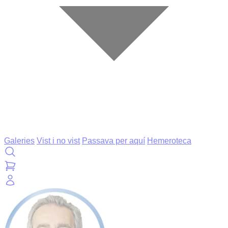
Galeries
Vist i no vist
Passava per aquí
Hemeroteca