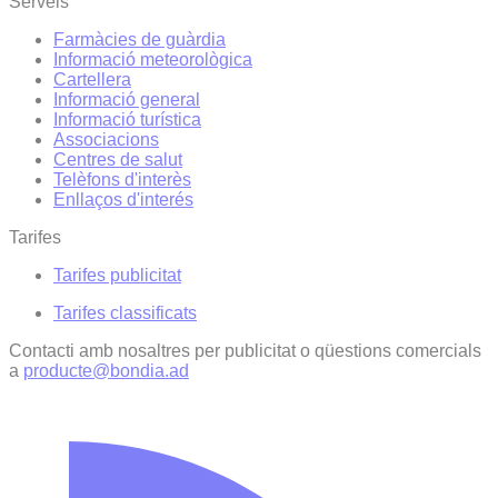
Serveis
Farmàcies de guàrdia
Informació meteorològica
Cartellera
Informació general
Informació turística
Associacions
Centres de salut
Telèfons d'interès
Enllaços d'interés
Tarifes
Tarifes publicitat
Tarifes classificats
Contacti amb nosaltres per publicitat o qüestions comercials
a
producte@bondia.ad