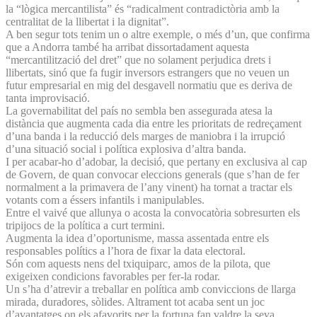
la “lògica mercantilista” és “radicalment contradictòria amb la
centralitat de la llibertat i la dignitat”.
A ben segur tots tenim un o altre exemple, o més d’un, que confirma
que a Andorra també ha arribat dissortadament aquesta
“mercantilització del dret” que no solament perjudica drets i
llibertats, sinó que fa fugir inversors estrangers que no veuen un
futur empresarial en mig del desgavell normatiu que es deriva de
tanta improvisació.
La governabilitat del país no sembla ben assegurada atesa la
distància que augmenta cada dia entre les prioritats de redreçament
d’una banda i la reducció dels marges de maniobra i la irrupció
d’una situació social i política explosiva d’altra banda.
I per acabar-ho d’adobar, la decisió, que pertany en exclusiva al cap
de Govern, de quan convocar eleccions generals (que s’han de fer
normalment a la primavera de l’any vinent) ha tornat a tractar els
votants com a éssers infantils i manipulables.
Entre el vaivé que allunya o acosta la convocatòria sobresurten els
tripijocs de la política a curt termini.
Augmenta la idea d’oportunisme, massa assentada entre els
responsables polítics a l’hora de fixar la data electoral.
Són com aquests nens del txiquiparc, amos de la pilota, que
exigeixen condicions favorables per fer-la rodar.
Un s’ha d’atrevir a treballar en política amb conviccions de llarga
mirada, duradores, sòlides. Altrament tot acaba sent un joc
d’avantatges on els afavorits per la fortuna fan valdre la seva