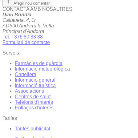
Afegir nou comentari
CONTACTA AMB NOSALTRES
Diari Bondia
Callaueta, 4, 1r
AD500 Andorra la Vella
Principat d'Andorra
Tel. +376 80 88 88
Formulari de contacte
Serveis
Farmàcies de guàrdia
Informació meteorològica
Cartellera
Informació general
Informació turística
Associacions
Centres de salut
Telèfons d'interès
Enllaços d'interés
Tarifes
Tarifes publicitat