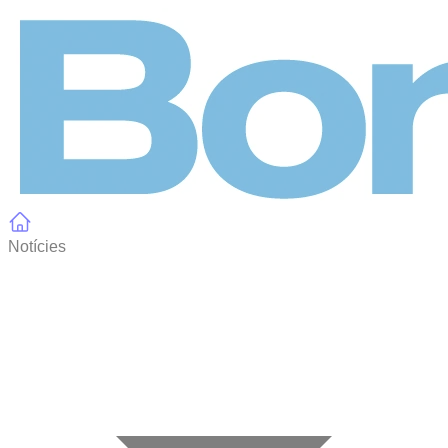
Panell de gestió de galetes
Notícies