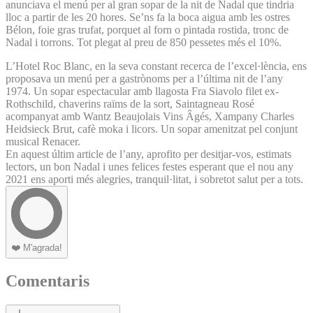
anunciava el menú per al gran sopar de la nit de Nadal que tindria
lloc a partir de les 20 hores. Se’ns fa la boca aigua amb les ostres
Bélon, foie gras trufat, porquet al forn o pintada rostida, tronc de
Nadal i torrons. Tot plegat al preu de 850 pessetes més el 10%.
L’Hotel Roc Blanc, en la seva constant recerca de l’excel·lència, ens
proposava un menú per a gastrònoms per a l’última nit de l’any
1974. Un sopar espectacular amb llagosta Fra Siavolo filet ex-
Rothschild, chaverins raïms de la sort, Saintagneau Rosé
acompanyat amb Wantz Beaujolais Vins Âgés, Xampany Charles
Heidsieck Brut, cafè moka i licors. Un sopar amenitzat pel conjunt
musical Renacer.
En aquest últim article de l’any, aprofito per desitjar-vos, estimats
lectors, un bon Nadal i unes felices festes esperant que el nou any
2021 ens aporti més alegries, tranquil·litat, i sobretot salut per a tots.
❤️
M'agrada!
Comentaris