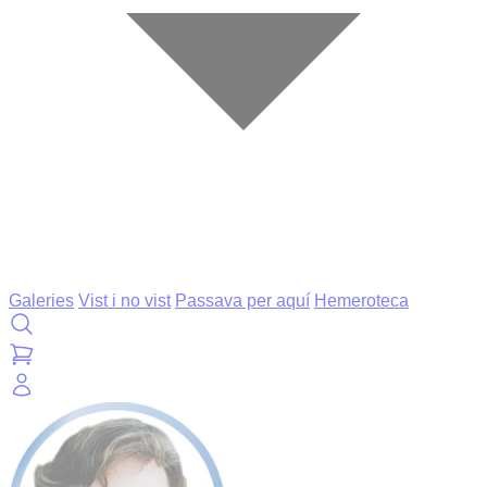
Galeries
Vist i no vist
Passava per aquí
Hemeroteca