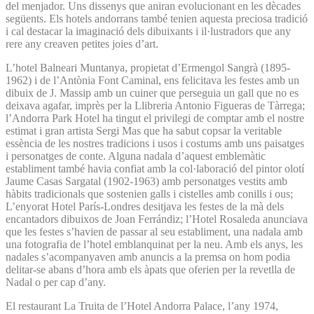
del menjador. Uns dissenys que aniran evolucionant en les dècades
següents. Els hotels andorrans també tenien aquesta preciosa tradició
i cal destacar la imaginació dels dibuixants i il·lustradors que any
rere any creaven petites joies d’art.
L’hotel Balneari Muntanya, propietat d’Ermengol Sangrà (1895-
1962) i de l’Antònia Font Caminal, ens felicitava les festes amb un
dibuix de J. Massip amb un cuiner que perseguia un gall que no es
deixava agafar, imprès per la Llibreria Antonio Figueras de Tàrrega;
l’Andorra Park Hotel ha tingut el privilegi de comptar amb el nostre
estimat i gran artista Sergi Mas que ha sabut copsar la veritable
essència de les nostres tradicions i usos i costums amb uns paisatges
i personatges de conte. Alguna nadala d’aquest emblemàtic
establiment també havia confiat amb la col·laboració del pintor olotí
Jaume Casas Sargatal (1902-1963) amb personatges vestits amb
hàbits tradicionals que sostenien galls i cistelles amb conills i ous;
L’enyorat Hotel París-Londres desitjava les festes de la mà dels
encantadors dibuixos de Joan Ferrándiz; l’Hotel Rosaleda anunciava
que les festes s’havien de passar al seu establiment, una nadala amb
una fotografia de l’hotel emblanquinat per la neu. Amb els anys, les
nadales s’acompanyaven amb anuncis a la premsa on hom podia
delitar-se abans d’hora amb els àpats que oferien per la revetlla de
Nadal o per cap d’any.
El restaurant La Truita de l’Hotel Andorra Palace, l’any 1974,