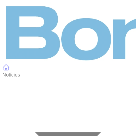
Panell de gestió de galetes
Notícies