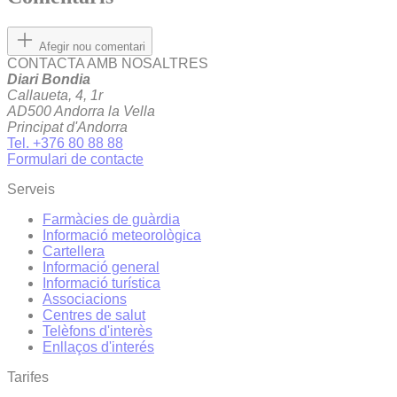
Afegir nou comentari
CONTACTA AMB NOSALTRES
Diari Bondia
Callaueta, 4, 1r
AD500 Andorra la Vella
Principat d'Andorra
Tel. +376 80 88 88
Formulari de contacte
Serveis
Farmàcies de guàrdia
Informació meteorològica
Cartellera
Informació general
Informació turística
Associacions
Centres de salut
Telèfons d'interès
Enllaços d'interés
Tarifes