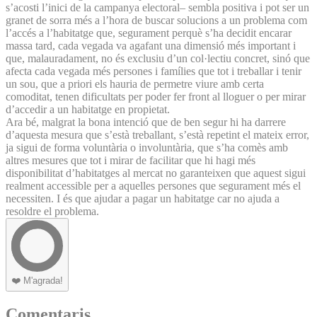
s’acosti l’inici de la campanya electoral– sembla positiva i pot ser un
granet de sorra més a l’hora de buscar solucions a un problema com
l’accés a l’habitatge que, segurament perquè s’ha decidit encarar
massa tard, cada vegada va agafant una dimensió més important i
que, malauradament, no és exclusiu d’un col·lectiu concret, sinó que
afecta cada vegada més persones i famílies que tot i treballar i tenir
un sou, que a priori els hauria de permetre viure amb certa
comoditat, tenen dificultats per poder fer front al lloguer o per mirar
d’accedir a un habitatge en propietat.
Ara bé, malgrat la bona intenció que de ben segur hi ha darrere
d’aquesta mesura que s’està treballant, s’està repetint el mateix error,
ja sigui de forma voluntària o involuntària, que s’ha comès amb
altres mesures que tot i mirar de facilitar que hi hagi més
disponibilitat d’habitatges al mercat no garanteixen que aquest sigui
realment accessible per a aquelles persones que segurament més el
necessiten. I és que ajudar a pagar un habitatge car no ajuda a
resoldre el problema.
❤️
M'agrada!
Comentaris