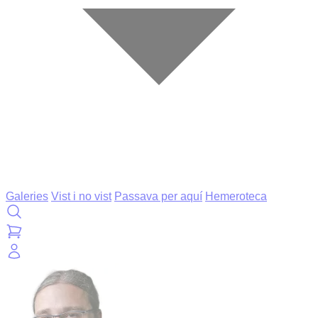
Galeries
Vist i no vist
Passava per aquí
Hemeroteca