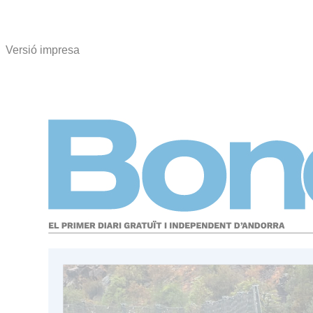
Versió impresa