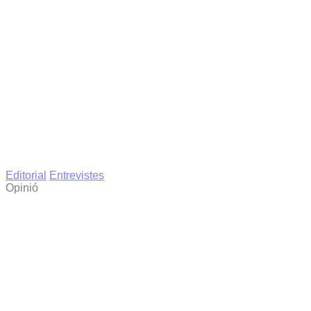
Editorial
Entrevistes
Opinió