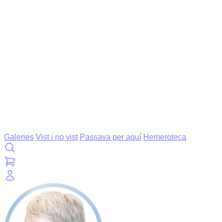
Galeries
Vist i no vist
Passava per aquí
Hemeroteca