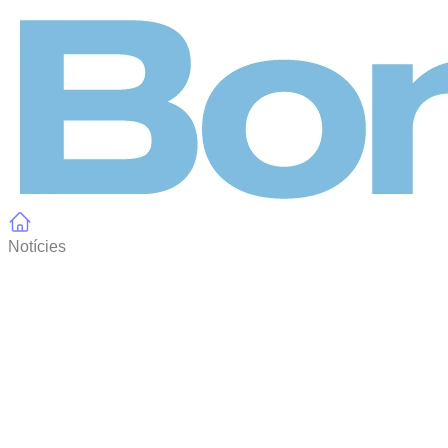
Panell de gestió de galetes
Notícies