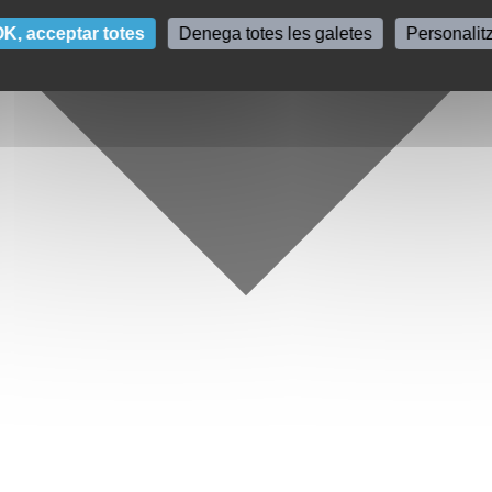
K, acceptar totes
Denega totes les galetes
Personalit