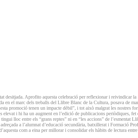
desitjada. Aprofito aquesta celebració per reflexionar i reivindicar la n
nitzada en el marc dels treballs del Llibre Blanc de la Cultura, posava de 
questa promoció tenen un impacte dèbil”, i tot això malgrat les nostres fo
 és elevat i hi ha un augment en l’edició de publicacions periòdiques, fe
tingui lloc entre els “grans reptes” ni en “les accions” de l’esmentat Ll
reçada a l’alumnat d’educació secundària, batxillerat i Formació Profe
questa com a eina per millorar i consolidar els hàbits de lectura entre el