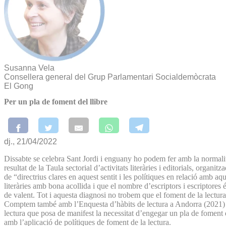
Susanna Vela
Consellera general del Grup Parlamentari Socialdemòcrata
El Gong
Per un pla de foment del llibre
dj., 21/04/2022
Dissabte se celebra Sant Jordi i enguany ho podem fer amb la normalitat 
resultat de la Taula sectorial d’activitats literàries i editorials, orga
de “directrius clares en aquest sentit i les polítiques en relació amb a
literàries amb bona acollida i que el nombre d’escriptors i escriptores
de valent. Tot i aquesta diagnosi no trobem que el foment de la lectura 
Comptem també amb l’Enquesta d’hàbits de lectura a Andorra (2021) ad
lectura que posa de manifest la necessitat d’engegar un pla de foment d’a
amb l’aplicació de polítiques de foment de la lectura.