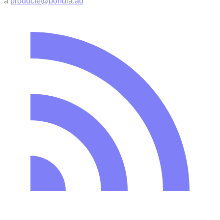
a
producte@bondia.ad