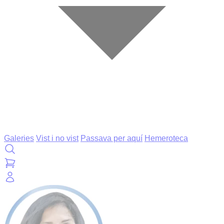
Galeries
Vist i no vist
Passava per aquí
Hemeroteca