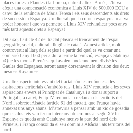
places fortes a Flandes i la Lorena, entre d’altres. A més, s’hi va
afegir una compensació econòmica a Lluís XIV de 500.000 ECU a
canvi de la renúncia de Maria Teresa i els seus descendents als drets
de successió a Espanya. Un dineral que la corona espanyola mai va
poder honorar i que va permetre a Lluís XIV reivindicar pocs anys
més tard aquests drets a Espanya!
Dit això, l’article 42 del tractat plasma el trencament de l’espai
geogràfic, social, cultural i lingüístic català. Aquest article, molt
controvertit al llarg dels segles i a partir del qual es va crear una
comissió l’any 1660 per a dur a terme la partició, escapça Catalunya:
«Que les monts Pirenées, qui avoient anciennement divisé les
Gaules des Espagnes, seront aussy dorsenavant la division des deux
mesmes Royaumes”.
Un altre aspecte interessant del tractat són les renúncies a les
aspiracions territorials d’ambdós reis. Lluís XIV renuncia a les seves
aspiracions envers el Principat de Catalunya i a donar suport a
Portugal i, a canvi, Felip IV renuncia a reclamar els territoris del
Nord i sobretot Alsàcia (article 61 del tractat), que França havia
annexat uns anys abans. M’atreviria a pensar amb un xic de gosadia
que els dos reis van fer un intercanvi de cromos al segle XVII:
Espanya es queda amb Catalunya menys la part del nord dels
Pirineus, i França consolida el seu domini a Alsàcia i als territoris del
nord.