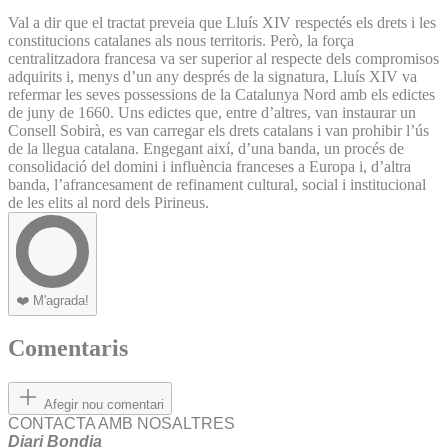
Val a dir que el tractat preveia que Lluís XIV respectés els drets i les
constitucions catalanes als nous territoris. Però, la força
centralitzadora francesa va ser superior al respecte dels compromisos
adquirits i, menys d’un any després de la signatura, Lluís XIV va
refermar les seves possessions de la Catalunya Nord amb els edictes
de juny de 1660. Uns edictes que, entre d’altres, van instaurar un
Consell Sobirà, es van carregar els drets catalans i van prohibir l’ús
de la llegua catalana. Engegant així, d’una banda, un procés de
consolidació del domini i influència franceses a Europa i, d’altra
banda, l’afrancesament de refinament cultural, social i institucional
de les elits al nord dels Pirineus.
❤️
M'agrada!
Comentaris
Afegir nou comentari
CONTACTA AMB NOSALTRES
Diari Bondia