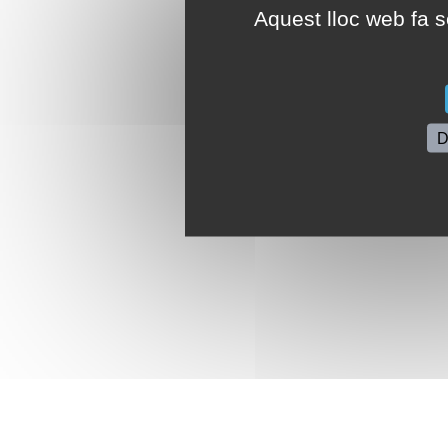
Aquest lloc web fa se
D