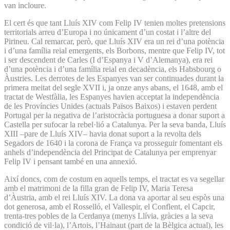
van incloure.
El cert és que tant Lluís XIV com Felip IV tenien moltes pretensions
territorials arreu d’Europa i no únicament d’un costat i l’altre del
Pirineu. Cal remarcar, però, que Lluís XIV era un rei d’una potència
i d’una família reial emergents, els Borbons, mentre que Felip IV, tot
i ser descendent de Carles (I d’Espanya i V d’Alemanya), era rei
d’una potència i d’una família reial en decadència, els Habsbourg o
Àustries. Les derrotes de les Espanyes van ser continuades durant la
primera meitat del segle XVII i, ja onze anys abans, el 1648, amb el
tractat de Westfàlia, les Espanyes havien acceptat la independència
de les Províncies Unides (actuals Països Baixos) i estaven perdent
Portugal per la negativa de l’aristocràcia portuguesa a donar suport a
Castella per sufocar la rebel·lió a Catalunya. Per la seva banda, Lluís
XIII –pare de Lluís XIV– havia donat suport a la revolta dels
Segadors de 1640 i la corona de França va prosseguir fomentant els
anhels d’independència del Principat de Catalunya per emprenyar
Felip IV i pensant també en una annexió.
Així doncs, com de costum en aquells temps, el tractat es va segellar
amb el matrimoni de la filla gran de Felip IV, Maria Teresa
d’Àustria, amb el rei Lluís XIV. La dona va aportar al seu espòs una
dot generosa, amb el Rosselló, el Vallespir, el Conflent, el Capcir,
trenta-tres pobles de la Cerdanya (menys Llívia, gràcies a la seva
condició de vil·la), l’Artois, l’Hainaut (part de la Bèlgica actual), les