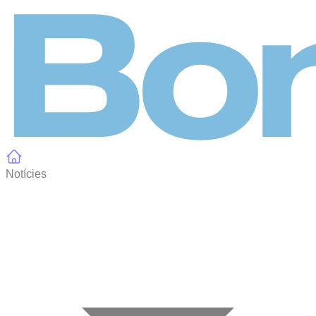
Panell de gestió de galetes
Notícies