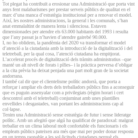
Tot plegat ha contribuït a erosionar una Administració que porta vint
anys fent malabarismes per prestar serveis públics de qualitat en el
marc d’una manca d’estratègia institucional per a renovar el model.
Així, les nostres administracions, la general i les comunals, s’han
anat emmalaltint de manera lenta i silenciosa. Estaven
dimensionades per atendre els 63.000 habitants del 1993 i resulta
que l’any passat ja n’havien d’atendre gairebé 90.000.
I, no ho oblidem, la pandèmia del 2020 va transformar el model
d’atenció a la ciutadania amb la introducció de la digitalització i del
teletreball, per la qual cosa, l’atenció ciutadana ha empitjorat.
L’accelerat procés de digitalització dels tràmits administratius –que
manté un alt nivell de forats i pífies– i la pràctica perversa d’obligar
a la cita prèvia ha deixat penjada una part molt gran de la societat
andorrana.
I també cal dir que el clientelisme polític andorrà, que porta a
reforçar i ampliar els drets dels treballadors públics fins a aconseguir
que es puguin assenyalar com a privilegiats (règim horari i cert
descontrol amb el teletreball) conjuminat amb unes plantilles
envellides i desgastades, van portant les administracions cap al
col·lapse.
Tenim una Administració sense estratègia de futur i sense lideratge
polític. Amb un afegitó que algú ha qualificat de paradoxal: malgrat
treballar en un clima laboral molt confortable els funcionaris i els
empleats públics pateixen ara més que mai per poder donar resposta
en un temps raonable a les sol·licituds ciutadanes perquè els