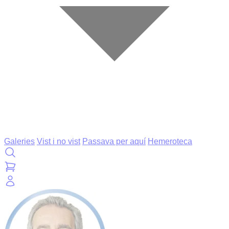
Galeries
Vist i no vist
Passava per aquí
Hemeroteca