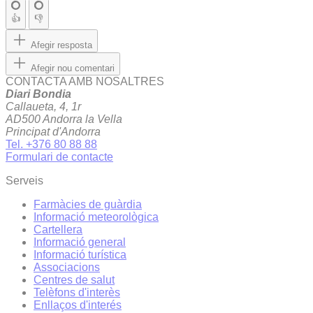
👍
👎
Afegir resposta
Afegir nou comentari
CONTACTA AMB NOSALTRES
Diari Bondia
Callaueta, 4, 1r
AD500 Andorra la Vella
Principat d'Andorra
Tel. +376 80 88 88
Formulari de contacte
Serveis
Farmàcies de guàrdia
Informació meteorològica
Cartellera
Informació general
Informació turística
Associacions
Centres de salut
Telèfons d'interès
Enllaços d'interés