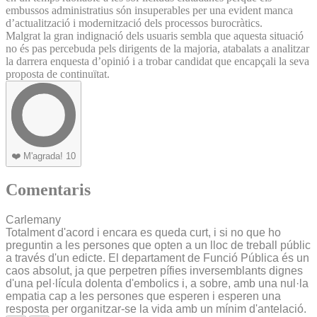
embussos administratius són insuperables per una evident manca
d’actualització i modernització dels processos burocràtics.
Malgrat la gran indignació dels usuaris sembla que aquesta situació
no és pas percebuda pels dirigents de la majoria, atabalats a analitzar
la darrera enquesta d’opinió i a trobar candidat que encapçali la seva
proposta de continuïtat.
❤️
M'agrada!
10
Comentaris
Carlemany
Totalment d'acord i encara es queda curt, i si no que ho
preguntin a les persones que opten a un lloc de treball públic
a través d'un edicte. El departament de Funció Pública és un
caos absolut, ja que perpetren pífies inversemblants dignes
d'una pel·lícula dolenta d'embolics i, a sobre, amb una nul·la
empatia cap a les persones que esperen i esperen una
resposta per organitzar-se la vida amb un mínim d'antelació.