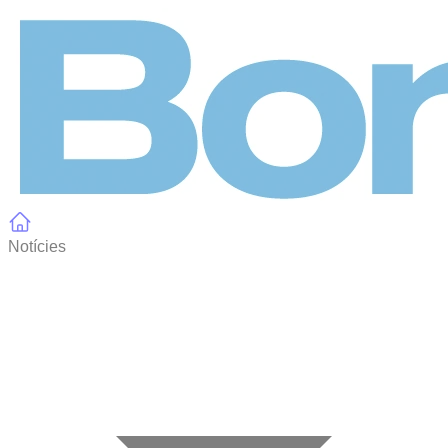
Panell de gestió de galetes
Notícies