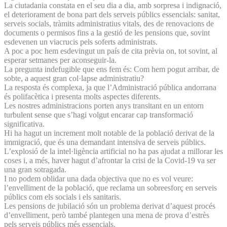
La ciutadania constata en el seu dia a dia, amb sorpresa i indignació,
el deteriorament de bona part dels serveis públics essencials: sanitat,
serveis socials, tràmits administratius vitals, des de renovacions de
documents o permisos fins a la gestió de les pensions que, sovint
esdevenen un viacrucis pels soferts administrats.
A poc a poc hem esdevingut un país de cita prèvia on, tot sovint, al
esperar setmanes per aconseguir-la.
La pregunta indefugible que ens fem és: Com hem pogut arribar, de
sobte, a aquest gran col·lapse administratiu?
La resposta és complexa, ja que l’Administració pública andorrana
és polifacètica i presenta molts aspectes diferents.
Les nostres administracions porten anys transitant en un entorn
turbulent sense que s’hagi volgut encarar cap transformació
significativa.
Hi ha hagut un increment molt notable de la població derivat de la
immigració, que és una demandant intensiva de serveis públics.
L’explosió de la intel·ligència artificial no ha pas ajudat a millorar les
coses i, a més, haver hagut d’afrontar la crisi de la Covid-19 va ser
una gran sotragada.
I no podem oblidar una dada objectiva que no es vol veure:
l’envelliment de la població, que reclama un sobreesforç en serveis
públics com els socials i els sanitaris.
Les pensions de jubilació són un problema derivat d’aquest procés
d’envelliment, però també plantegen una mena de prova d’estrès
pels serveis públics més essencials.