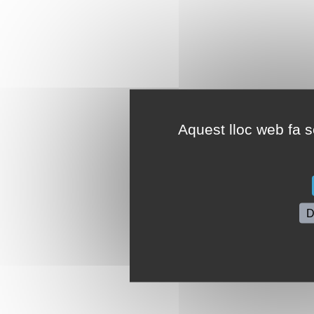
Aquest lloc web fa se
D