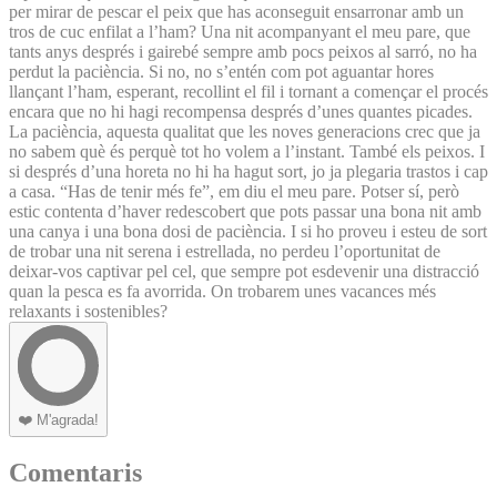
per mirar de pescar el peix que has aconseguit ensarronar amb un
tros de cuc enfilat a l’ham? Una nit acompanyant el meu pare, que
tants anys després i gairebé sempre amb pocs peixos al sarró, no ha
perdut la paciència. Si no, no s’entén com pot aguantar hores
llançant l’ham, esperant, recollint el fil i tornant a començar el procés
encara que no hi hagi recompensa després d’unes quantes picades.
La paciència, aquesta qualitat que les noves generacions crec que ja
no sabem què és perquè tot ho volem a l’instant. També els peixos. I
si després d’una horeta no hi ha hagut sort, jo ja plegaria trastos i cap
a casa. “Has de tenir més fe”, em diu el meu pare. Potser sí, però
estic contenta d’haver redescobert que pots passar una bona nit amb
una canya i una bona dosi de paciència. I si ho proveu i esteu de sort
de trobar una nit serena i estrellada, no perdeu l’oportunitat de
deixar-vos captivar pel cel, que sempre pot esdevenir una distracció
quan la pesca es fa avorrida. On trobarem unes vacances més
relaxants i sostenibles?
❤️
M'agrada!
Comentaris