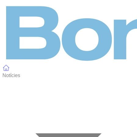
Panell de gestió de galetes
Notícies