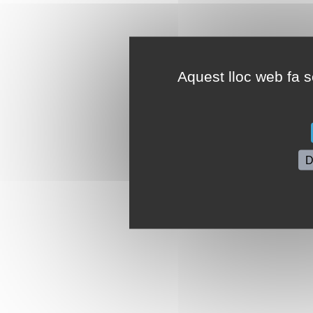
Aquest lloc web fa se
D