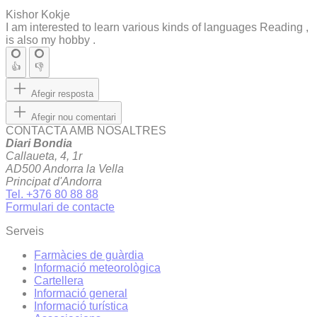
Kishor Kokje
I am interested to learn various kinds of languages Reading ,
is also my hobby .
👍
👎
Afegir resposta
Afegir nou comentari
CONTACTA AMB NOSALTRES
Diari Bondia
Callaueta, 4, 1r
AD500 Andorra la Vella
Principat d'Andorra
Tel. +376 80 88 88
Formulari de contacte
Serveis
Farmàcies de guàrdia
Informació meteorològica
Cartellera
Informació general
Informació turística