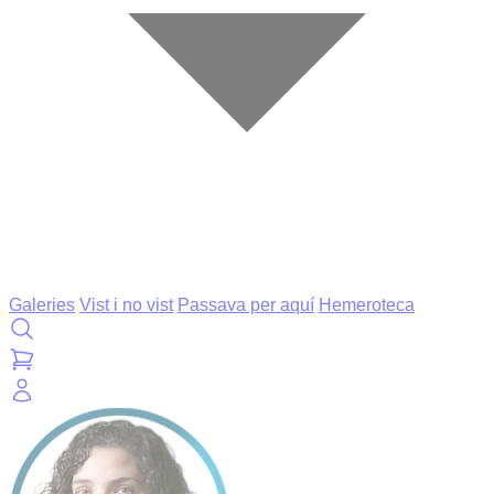
Galeries
Vist i no vist
Passava per aquí
Hemeroteca