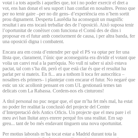
votat i a tots aquells i aquelles que, tot i no poder exercir el dret a
vot, ens han donat el seu suport i han confiat en nosaltres. Penso que
per no tenir gaire –per no dir gens- d’experiència ens n’hem sortit
prou dignament. Desperta Laurèdia ha aconseguit un magnífic
resultat i ara ens tocarà treballar des de l’oposició. Això suposa tenir
l’oportunitat de conèixer com funciona el Comú des de dins i
proposar en el futur amb coneixement de causa, i per altra banda, fer
una oposició digna i combatent.
Encara ara em costa d’entendre per què el PS va optar per fer una
llista que, clarament, l’únic que aconseguiria era dividir el votant que
volia un canvi real a la parròquia. No vull ni saber si això estava
pactat, tal com s’ha dit, però el que està clar és que el resultat ha
parlat per si mateix. En fi... ara a tothom li toca fer autocrítica –
nosaltres els primers– i plantejar com encarar el futur. No negaré que
estic un xic acollonit pensant en com UL gestionarà temes tan
delicats com La Rabassa. Cordem-nos els cinturons!
A títol personal no puc negar que, el que m’ha fet més mal, ha estat
no poder fer realitat la conclusió del projecte del Centre
d’Interpretació dels Antics Oficis. Un projecte que el meu pare i el
meu avi han lluitat anys enrere perquè fos una realitat. Em sap
greu... tant de bo més endavant tinguem una nova oportunitat.
Per motius laborals m’ha tocat estar a Madrid durant tota la