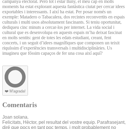
campanya electoral. Però tot i estar lluny, el meu cap en molts
moments ha estat explorant aquesta fantàstica ciutat per cercar idees
exportables i interessants. I així ha estat. Per posar només un
exemple: Matadero o Tabacalera, dos recintes reconvertits en espais
culturals i multi usos absolutament fascinants. Si teniu oportunitat,
dediqueu cinc minuts a cercar-los per internet. La vida social i
cultural que es desenvolupa en aquests espais m’ha deixat fascinat
en molts sentits: gent de totes les edats estudiant, creant, fent
concerts, i un seguit d’idees magnífiques que componen un teixit
riquíssim d’experiències transversals i multidisciplinàries. Us
imagineu que fóssim capaços de fer una cosa així aquí?
❤️
M'agrada!
Comentaris
Joan solana.
Felicitats, Hèctor, pel resultat del vostre equip. Parafrasejant,
diré que pocs en tant poc temps, i molt probablement no