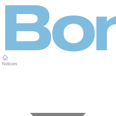
Panell de gestió de galetes
Notícies