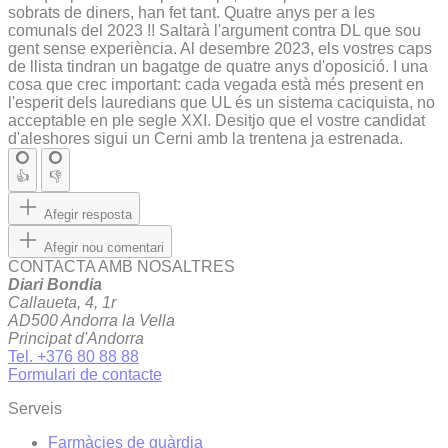
sobrats de diners, han fet tant. Quatre anys per a les
comunals del 2023 !! Saltarà l'argument contra DL que sou
gent sense experiència. Al desembre 2023, els vostres caps
de llista tindran un bagatge de quatre anys d'oposició. I una
cosa que crec important: cada vegada està més present en
l'esperit dels lauredians que UL és un sistema caciquista, no
acceptable en ple segle XXI. Desitjo que el vostre candidat
d'aleshores sigui un Cerni amb la trentena ja estrenada.
👍
👎
Afegir resposta
Afegir nou comentari
CONTACTA AMB NOSALTRES
Diari Bondia
Callaueta, 4, 1r
AD500 Andorra la Vella
Principat d'Andorra
Tel. +376 80 88 88
Formulari de contacte
Serveis
Farmàcies de guàrdia