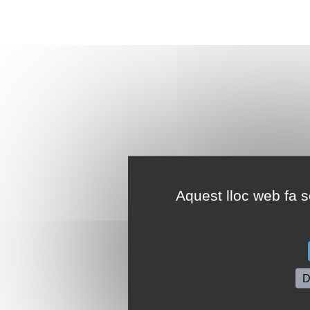
Aquest lloc web fa se
D