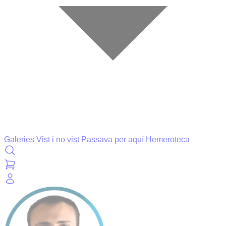
Galeries
Vist i no vist
Passava per aquí
Hemeroteca