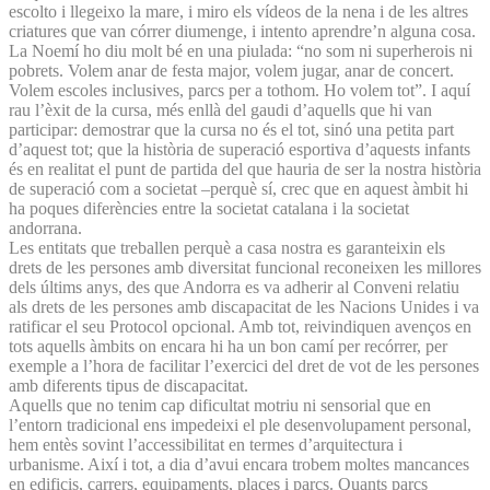
escolto i llegeixo la mare, i miro els vídeos de la nena i de les altres
criatures que van córrer diumenge, i intento aprendre’n alguna cosa.
La Noemí ho diu molt bé en una piulada: “no som ni superherois ni
pobrets. Volem anar de festa major, volem jugar, anar de concert.
Volem escoles inclusives, parcs per a tothom. Ho volem tot”. I aquí
rau l’èxit de la cursa, més enllà del gaudi d’aquells que hi van
participar: demostrar que la cursa no és el tot, sinó una petita part
d’aquest tot; que la història de superació esportiva d’aquests infants
és en realitat el punt de partida del que hauria de ser la nostra història
de superació com a societat –perquè sí, crec que en aquest àmbit hi
ha poques diferències entre la societat catalana i la societat
andorrana.
Les entitats que treballen perquè a casa nostra es garanteixin els
drets de les persones amb diversitat funcional reconeixen les millores
dels últims anys, des que Andorra es va adherir al Conveni relatiu
als drets de les persones amb discapacitat de les Nacions Unides i va
ratificar el seu Protocol opcional. Amb tot, reivindiquen avenços en
tots aquells àmbits on encara hi ha un bon camí per recórrer, per
exemple a l’hora de facilitar l’exercici del dret de vot de les persones
amb diferents tipus de discapacitat.
Aquells que no tenim cap dificultat motriu ni sensorial que en
l’entorn tradicional ens impedeixi el ple desenvolupament personal,
hem entès sovint l’accessibilitat en termes d’arquitectura i
urbanisme. Així i tot, a dia d’avui encara trobem moltes mancances
en edificis, carrers, equipaments, places i parcs. Quants parcs