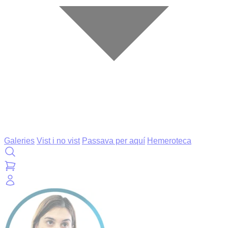
Galeries
Vist i no vist
Passava per aquí
Hemeroteca