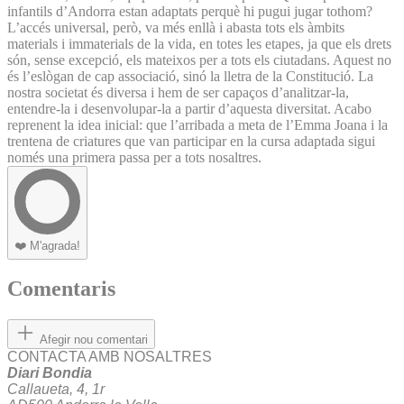
infantils d’Andorra estan adaptats perquè hi pugui jugar tothom?
L’accés universal, però, va més enllà i abasta tots els àmbits
materials i immaterials de la vida, en totes les etapes, ja que els drets
són, sense excepció, els mateixos per a tots els ciutadans. Aquest no
és l’eslògan de cap associació, sinó la lletra de la Constitució. La
nostra societat és diversa i hem de ser capaços d’analitzar-la,
entendre-la i desenvolupar-la a partir d’aquesta diversitat. Acabo
reprenent la idea inicial: que l’arribada a meta de l’Emma Joana i la
trentena de criatures que van participar en la cursa adaptada sigui
només una primera passa per a tots nosaltres.
❤️
M'agrada!
Comentaris
Afegir nou comentari
CONTACTA AMB NOSALTRES
Diari Bondia
Callaueta, 4, 1r