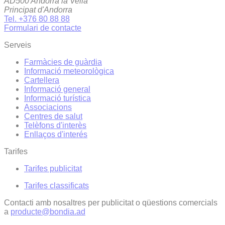
AD500 Andorra la Vella
Principat d'Andorra
Tel. +376 80 88 88
Formulari de contacte
Serveis
Farmàcies de guàrdia
Informació meteorològica
Cartellera
Informació general
Informació turística
Associacions
Centres de salut
Telèfons d'interès
Enllaços d'interés
Tarifes
Tarifes publicitat
Tarifes classificats
Contacti amb nosaltres per publicitat o qüestions comercials
a
producte@bondia.ad