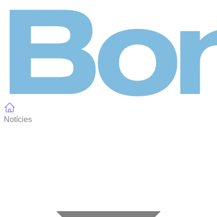
Panell de gestió de galetes
Notícies