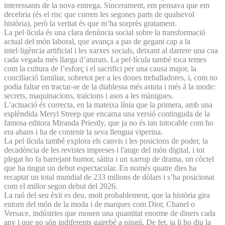
interessants de la nova entrega. Sincerament, em pensava que em
decebria (és el risc que corren les segones parts de qualsevol
història), però la veritat és que m’ha sorprès gratament.
La pel·lícula és una clara denúncia social sobre la transformació
actual del món laboral, que avança a pas de gegant cap a la
intel·ligència artificial i les xarxes socials, deixant al darrere una cua
cada vegada més llarga d’aturats. La pel·lícula també toca temes
com la cultura de l’esforç i el sacrifici per una causa major, la
conciliació familiar, sobretot per a les dones treballadores, i, com no
podia faltar en tractar-se de la diablessa més astuta i més à la mode:
secrets, maquinacions, traïcions i asos a les mànigues.
L’actuació és correcta, en la mateixa línia que la primera, amb una
esplèndida Meryl Streep que encarna una versió continguda de la
famosa editora Miranda Priestly, que ja no és tan intocable com ho
era abans i ha de contenir la seva llengua viperina.
La pel·lícula també explora els canvis i les posicions de poder, la
decadència de les revistes impreses i l'auge del món digital, i tot
plegat ho fa barrejant humor, sàtira i un xarrup de drama, un còctel
que ha tingut un debut espectacular. En només quatre dies ha
recaptat un total mundial de 233 milions de dòlars i s’ha posicionat
com el millor segon debut del 2026.
La raó del seu èxit es deu, molt probablement, que la història gira
entorn del món de la moda i de marques com Dior, Chanel o
Versace, indústries que mouen una quantitat enorme de diners cada
any i que no són indiferents gairebé a ningú. De fet, ja li ho diu la