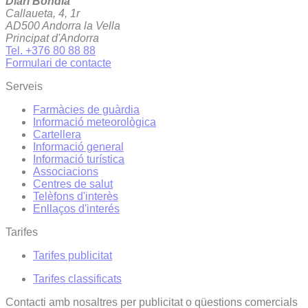
Diari Bondia
Callaueta, 4, 1r
AD500 Andorra la Vella
Principat d'Andorra
Tel. +376 80 88 88
Formulari de contacte
Serveis
Farmàcies de guàrdia
Informació meteorològica
Cartellera
Informació general
Informació turística
Associacions
Centres de salut
Telèfons d'interès
Enllaços d'interés
Tarifes
Tarifes publicitat
Tarifes classificats
Contacti amb nosaltres per publicitat o qüestions comercials