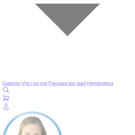
Galeries
Vist i no vist
Passava per aquí
Hemeroteca