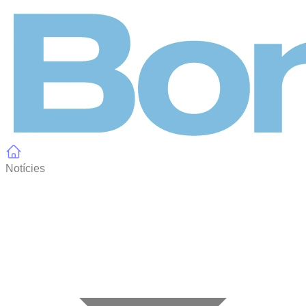
Panell de gestió de galetes
Notícies