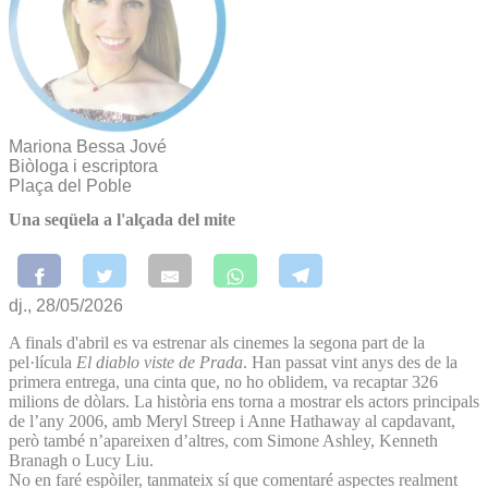
Mariona Bessa Jové
Biòloga i escriptora
Plaça del Poble
Una seqüela a l'alçada del mite
dj., 28/05/2026
A finals d'abril es va estrenar als cinemes la segona part de la
pel·lícula
El diablo viste de Prada
. Han passat vint anys des de la
primera entrega, una cinta que, no ho oblidem, va recaptar 326
milions de dòlars. La història ens torna a mostrar els actors principals
de l’any 2006, amb Meryl Streep i Anne Hathaway al capdavant,
però també n’apareixen d’altres, com Simone Ashley, Kenneth
Branagh o Lucy Liu.
No en faré espòiler, tanmateix sí que comentaré aspectes realment