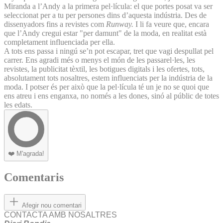
Miranda a l’Andy a la primera pel·lícula: el que portes posat va ser
seleccionat per a tu per persones dins d’aquesta indústria. Des de
dissenyadors fins a revistes com
Runway.
I li fa veure que, encara
que l’Andy cregui estar "per damunt" de la moda, en realitat està
completament influenciada per ella.
A tots ens passa i ningú se’n pot escapar, tret que vagi despullat pel
carrer. Ens agradi més o menys el món de les passarel·les, les
revistes, la publicitat tèxtil, les botigues digitals i les ofertes, tots,
absolutament tots nosaltres, estem influenciats per la indústria de la
moda. I potser és per això que la pel·lícula té un je no se quoi que
ens atreu i ens enganxa, no només a les dones, sinó al públic de totes
les edats.
❤️
M'agrada!
Comentaris
Afegir nou comentari
CONTACTA AMB NOSALTRES