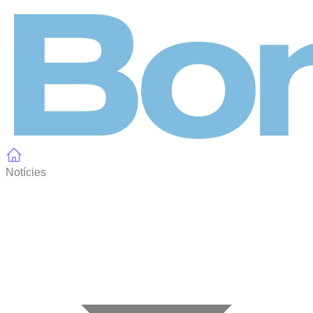
Panell de gestió de galetes
Notícies