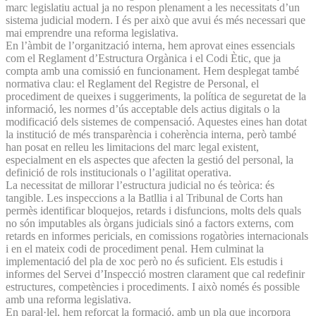
marc legislatiu actual ja no respon plenament a les necessitats d’un
sistema judicial modern. I és per això que avui és més necessari que
mai emprendre una reforma legislativa.
En l’àmbit de l’organització interna, hem aprovat eines essencials
com el Reglament d’Estructura Orgànica i el Codi Ètic, que ja
compta amb una comissió en funcionament. Hem desplegat també
normativa clau: el Reglament del Registre de Personal, el
procediment de queixes i suggeriments, la política de seguretat de la
informació, les normes d’ús acceptable dels actius digitals o la
modificació dels sistemes de compensació. Aquestes eines han dotat
la institució de més transparència i coherència interna, però també
han posat en relleu les limitacions del marc legal existent,
especialment en els aspectes que afecten la gestió del personal, la
definició de rols institucionals o l’agilitat operativa.
La necessitat de millorar l’estructura judicial no és teòrica: és
tangible. Les inspeccions a la Batllia i al Tribunal de Corts han
permès identificar bloquejos, retards i disfuncions, molts dels quals
no són imputables als òrgans judicials sinó a factors externs, com
retards en informes pericials, en comissions rogatòries internacionals
i en el mateix codi de procediment penal. Hem culminat la
implementació del pla de xoc però no és suficient. Els estudis i
informes del Servei d’Inspecció mostren clarament que cal redefinir
estructures, competències i procediments. I això només és possible
amb una reforma legislativa.
En paral·lel, hem reforçat la formació, amb un pla que incorpora