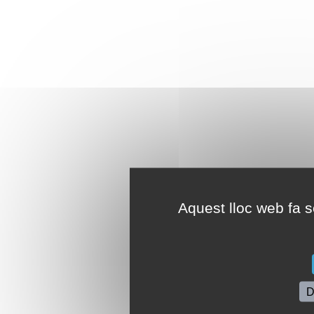
Aquest lloc web fa se
D