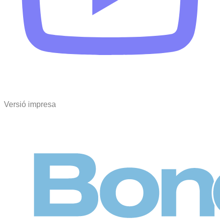
Versió impresa