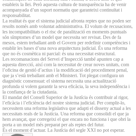
estableix la llei. Però aquesta cultura de transparència ha de venir
acompanyada d’un suport normatiu que garanteixi continuïtat i
responsabilitat.
La realitat és que el sistema judicial afronta reptes que no poden ser
resolts només amb voluntat administrativa. El volum de recusacions,
les incompatibilitats o el risc de paralització en moments puntuals
són símptomes d’un model que necessita ser revisat. Des de fa
mesos, estem treballant amb el Govern per redefinir competències i
establir les bases d’una nova arquitectura judicial. És una reforma
que no és cosmètica ni parcial: és una necessitat estructural.
Les recomanacions del Servei d’Inspecció també apunten cap a
aquesta direcció, així com la necessitat de crear noves unitats, com
l’oficina de gestió d’actius i la modificació del procediment penal,
que ja s’està treballant amb el Ministeri. Tot plegat configura un
diagnòstic consensuat: el sistema necessita una actualització
profunda si volem garantir la seva eficàcia, la seva independència i
la confiança de la ciutadania.
El mandat del Consell Superior de la Justícia és contribuir al rigor,
l’eficàcia i l’eficiència del nostre sistema judicial. Per complir-lo,
necessitem una reforma legislativa que adapti el disseny actual a les
necessitats reals de la Justícia. Una reforma que consolidi el que ja
hem avançat, que corregeixi el que encara no funciona i que obri la
porta a un model més preparat per als reptes del futur.
És el moment d’actuar. La Justícia del segle XXI no pot esperar.