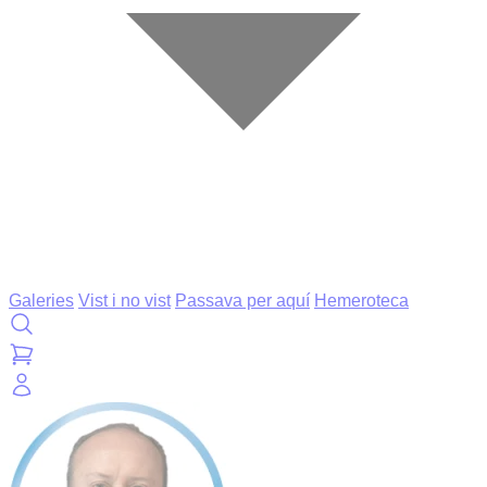
Galeries
Vist i no vist
Passava per aquí
Hemeroteca