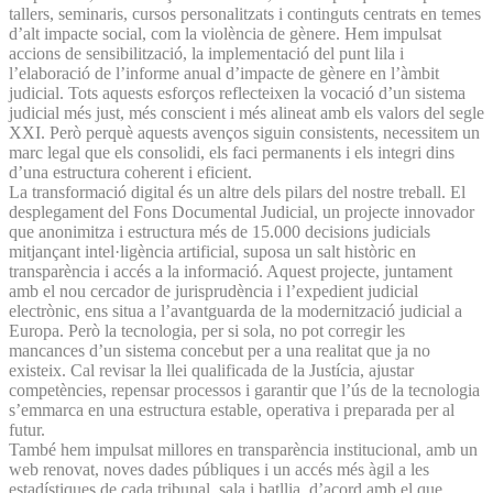
tallers, seminaris, cursos personalitzats i continguts centrats en temes
d’alt impacte social, com la violència de gènere. Hem impulsat
accions de sensibilització, la implementació del punt lila i
l’elaboració de l’informe anual d’impacte de gènere en l’àmbit
judicial. Tots aquests esforços reflecteixen la vocació d’un sistema
judicial més just, més conscient i més alineat amb els valors del segle
XXI. Però perquè aquests avenços siguin consistents, necessitem un
marc legal que els consolidi, els faci permanents i els integri dins
d’una estructura coherent i eficient.
La transformació digital és un altre dels pilars del nostre treball. El
desplegament del Fons Documental Judicial, un projecte innovador
que anonimitza i estructura més de 15.000 decisions judicials
mitjançant intel·ligència artificial, suposa un salt històric en
transparència i accés a la informació. Aquest projecte, juntament
amb el nou cercador de jurisprudència i l’expedient judicial
electrònic, ens situa a l’avantguarda de la modernització judicial a
Europa. Però la tecnologia, per si sola, no pot corregir les
mancances d’un sistema concebut per a una realitat que ja no
existeix. Cal revisar la llei qualificada de la Justícia, ajustar
competències, repensar processos i garantir que l’ús de la tecnologia
s’emmarca en una estructura estable, operativa i preparada per al
futur.
També hem impulsat millores en transparència institucional, amb un
web renovat, noves dades públiques i un accés més àgil a les
estadístiques de cada tribunal, sala i batllia, d’acord amb el que