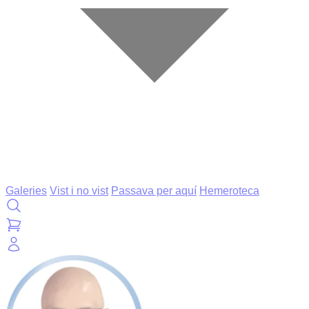
Galeries
Vist i no vist
Passava per aquí
Hemeroteca