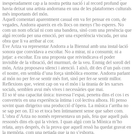
inesperadament cap a la nostra petita nació i al record profund que
havia deixat una artista andorrana en una de les plataformes culturals
més importants del món.
Aquell comentari aparentment casual em va fer pensar en com, de
vegades, Andorra apareix en els llocs on menys t’ho esperes. No
com un nom oficial ni com una bandera, sinó com una presència que
algú recorda per una emoció, per una experiència viscuda, per una
obra que li va arribar al cor.
Eve Ariza va representar Andorra a la Biennal amb una instal·lació
sonora que convidava a escoltar. No a mirar, ni a consumir, ni a
jutjar: a escoltar. Era una proposta que reivindicava el poder
invisible de la vibració, del murmuri, de la veu. Enmig del soroll del
món, Ariza proposava silenci i atenció. I això, dit des d’un país com
el nostre, em sembla d’una força simbòlica enorme. Andorra parlant
al món no per fer-se sentir més fort, sinó per fer-se sentir millor.
Reflexions que, veient cap on va el món i la tirania de les xarxes
socials, semblen avui més vives i necessàries que mai.
El so té una capacitat única: travessa l’espai, penetra dins el cos i es
converteix en una experiència íntima i col·lectiva alhora. Hi penso
sovint quan dirigeixo una producció d’òpera. La música t’arriba no
se sap per on. El so et toca ben íntimament sense que saber com.
L’obra d’Ariza no només representava un país, feia que aquell país
ressonés dins els qui la vivien. I quan algú com la Mònica m’ho
relata, anys després, és la prova que aquell ressò ha quedat gravat en
la memòria, com una petjada que ja no s’esborra.