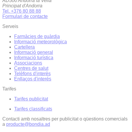
AD500 Andorra la Vella
Principat d'Andorra
Tel. +376 80 88 88
Formulari de contacte
Serveis
Farmàcies de guàrdia
Informació meteorològica
Cartellera
Informació general
Informació turística
Associacions
Centres de salut
Telèfons d'interès
Enllaços d'interés
Tarifes
Tarifes publicitat
Tarifes classificats
Contacti amb nosaltres per publicitat o qüestions comercials
a
producte@bondia.ad