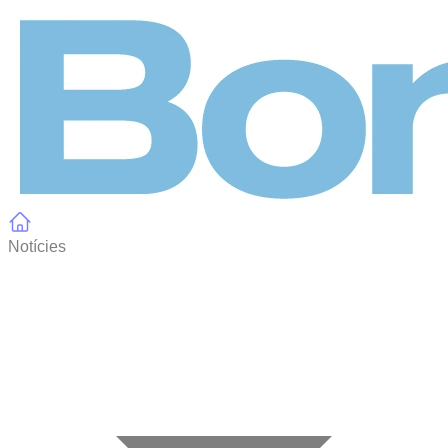
Panell de gestió de galetes
Notícies