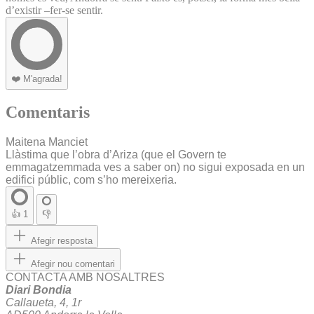
d’existir –fer-se sentir.
❤️
M'agrada!
Comentaris
Maitena Manciet
Llàstima que l’obra d’Ariza (que el Govern te
emmagatzemmada ves a saber on) no sigui exposada en un
edifici públic, com s’ho mereixeria.
👍
1
👎
Afegir resposta
Afegir nou comentari
CONTACTA AMB NOSALTRES
Diari Bondia
Callaueta, 4, 1r