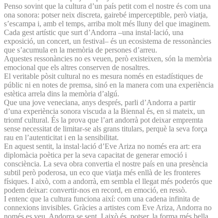
Penso sovint que la cultura d’un país petit com el nostre és com una
ona sonora: potser neix discreta, gairebé imperceptible, però viatja,
s’escampa i, amb el temps, arriba molt més lluny del que imaginem.
Cada gest artístic que surt d’Andorra –una instal·lació, una
exposició, un concert, un festival– és un ecosistema de ressonàncies
que s’acumula en la memòria de persones d’arreu.
Aquestes ressonàncies no es veuen, però existeixen, són la memòria
emocional que els altres conserven de nosaltres.
El veritable pòsit cultural no es mesura només en estadístiques de
públic ni en notes de premsa, sinó en la manera com una experiència
estètica arrela dins la memòria d’algú.
Que una jove veneciana, anys després, parli d’Andorra a partir
d’una experiència sonora viscuda a la Biennal és, en si mateix, un
triomf cultural. És la prova que l’art andorrà pot deixar empremta
sense necessitat de limitar-se als grans titulars, perquè la seva força
rau en l’autenticitat i en la sensibilitat.
En aquest sentit, la instal·lació d’Eve Ariza no només era art: era
diplomàcia poètica per la seva capacitat de generar emoció i
consciència. La seva obra convertia el nostre país en una presència
subtil però poderosa, un eco que viatja més enllà de les fronteres
físiques. I això, com a andorrà, em sembla el llegat més poderós que
podem deixar: convertir-nos en record, en emoció, en ressò.
I entenc que la cultura funciona així: com una cadena infinita de
connexions invisibles. Gràcies a artistes com Eve Ariza, Andorra no
només es veu, Andorra se sent. I això és, potser, la forma més bella