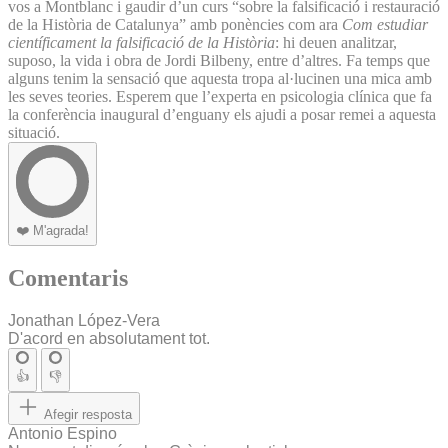
vos a Montblanc i gaudir d’un curs “sobre la falsificació i restauració
de la Història de Catalunya” amb ponències com ara
Com estudiar
científicament la falsificació de la Història
: hi deuen analitzar,
suposo, la vida i obra de Jordi Bilbeny, entre d’altres. Fa temps que
alguns tenim la sensació que aquesta tropa al·lucinen una mica amb
les seves teories. Esperem que l’experta en psicologia clínica que fa
la conferència inaugural d’enguany els ajudi a posar remei a aquesta
situació.
❤️
M'agrada!
Comentaris
Jonathan López-Vera
D'acord en absolutament tot.
👍
👎
Afegir resposta
Antonio Espino