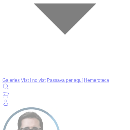
Galeries
Vist i no vist
Passava per aquí
Hemeroteca