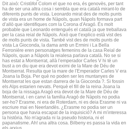
Dit això: Cristòfol Colom el que no era, és genovès, per tant
ha de ser una altra cosa i sembla que era català mirant-lo de
diferents punts de vista. Leonardo mirat des de molts punts
de vista era un home de Nàpols, quan Nàpols formava part
d’allò que identifiques com la Corona d'Aragó. És molt
probable que Leonardo entengués el català ja que treballava
per la casa reial de Nàpols. Això que t’explico està vist des
de molts punts de vista. També vist des de molts punts de
vista La Gioconda, la dama amb un Ermini i La Bella
Ferronière eren personatges femenins de la casa Reial de
Nàpols, quan a Nàpols la reialesa parlava català. No se si
has estat a Montserrat, allà l'emperador Carles V hi té un
bust a on diu que era devot eximi de la Mare de Déu de
Montserrat. Resulta que la mare de l'Emperador Carles V era
Joana la Boja. Per què no poden ser les muntanyes de
Montserrat les que estan darrera de la Gioconda ?. Si fossin
els Alps estarien nevats. Perquè el fill de la reina Joana la
boja de la nissaga Aragó era devot de la Mare de Déu de
Montserrat, i en canvi la família Aragó de Nàpols no podia
ser-ho? Erasme, ni era de Roterdam, ni es deia Erasme ni va
escriure mai en Neerlandès. ¿Erasme no podia ser un
persona que havia escapat de la inquisició? A mi m'interessa
la història. No m'agrada ni la pseudo historia, ni el
papanatisme. Ah! una altra cosa. Bilbeny es passa la vida en
els arxius.