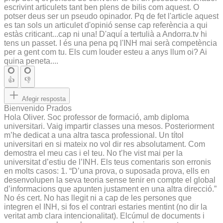
escrivint articulets tant ben plens de bilis com aquest. O
potser deus ser un pseudo opinador. Pq de fet l'article aquest
es tan sols un articulet d'opinió sense cap referència a qui
estàs criticant...cap ni una! D'aquí a tertulià a Andorra.tv hi
tens un passet. I és una pena pq l'INH mai serà competència
per a gent com tu. Els cum louder esteu a anys llum oi? Ai
quina peneta....
👍
👎
Afegir resposta
Bienvenido Prados
Hola Oliver. Soc professor de formació, amb diploma
universitari. Vaig impartir classes una mesos. Posteriorment
m’he dedicat a una altra tasca professional. Un títol
universitari en si mateix no vol dir res absolutament. Com
demostra el meu cas i el teu. No t’he vist mai per la
universitat d’estiu de l’INH. Els teus comentaris son erronis
en molts casos: 1. “D’una prova, o suposada prova, ells en
desenvolupen la seva teoria sense tenir en compte el global
d’informacions que apunten justament en una altra direcció.”
No és cert. No has llegit ni a cap de les persones que
integren el INH, si fos el contrari estaries mentint (no dir la
veritat amb clara intencionalitat). Elcúmul de documents i