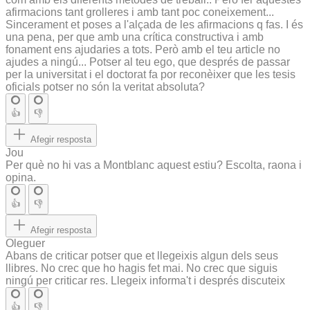
afirmacions tant grolleres i amb tant poc coneixement...
Sincerament et poses a l'alçada de les afirmacions q fas. I és
una pena, per que amb una crítica constructiva i amb
fonament ens ajudaries a tots. Però amb el teu article no
ajudes a ningú... Potser al teu ego, que després de passar
per la universitat i el doctorat fa por reconèixer que les tesis
oficials potser no són la veritat absoluta?
👍
👎
Afegir resposta
Jou
Per què no hi vas a Montblanc aquest estiu? Escolta, raona i
opina.
👍
👎
Afegir resposta
Oleguer
Abans de criticar potser que et llegeixis algun dels seus
llibres. No crec que ho hagis fet mai. No crec que siguis
ningú per criticar res. Llegeix informa't i després discuteix
👍
👎