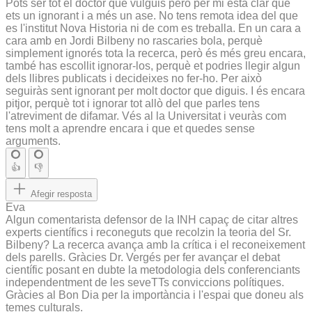
Pots ser tot el doctor que vulguis però per mi està clar que
ets un ignorant i a més un ase. No tens remota idea del que
es l'institut Nova Historia ni de com es treballa. En un cara a
cara amb en Jordi Bilbeny no rascaries bola, perquè
simplement ignorés tota la recerca, però és més greu encara,
també has escollit ignorar-los, perquè et podries llegir algun
dels llibres publicats i decideixes no fer-ho. Per això
seguiràs sent ignorant per molt doctor que diguis. I és encara
pitjor, perquè tot i ignorar tot allò del que parles tens
l'atreviment de difamar. Vés al la Universitat i veuràs com
tens molt a aprendre encara i que et quedes sense
arguments.
👍
👎
Afegir resposta
Eva
Algun comentarista defensor de la INH capaç de citar altres
experts científics i reconeguts que recolzin la teoria del Sr.
Bilbeny? La recerca avança amb la crítica i el reconeixement
dels parells. Gràcies Dr. Vergés per fer avançar el debat
científic posant en dubte la metodologia dels conferenciants
independentment de les seveTTs conviccions polítiques.
Gràcies al Bon Dia per la importància i l'espai que doneu als
temes culturals.