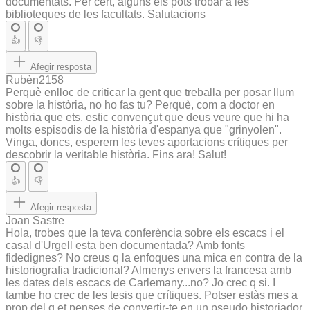
documentats. Per cert, alguns els pots trobar a les
biblioteques de les facultats. Salutacions
👍
👎
Afegir resposta
Rubèn2158
Perquè enlloc de criticar la gent que treballa per posar llum
sobre la història, no ho fas tu? Perquè, com a doctor en
història que ets, estic convençut que deus veure que hi ha
molts espisodis de la història d'espanya que "grinyolen".
Vinga, doncs, esperem les teves aportacions crítiques per
descobrir la veritable història. Fins ara! Salut!
👍
👎
Afegir resposta
Joan Sastre
Hola, trobes que la teva conferència sobre els escacs i el
casal d'Urgell esta ben documentada? Amb fonts
fidedignes? No creus q la enfoques una mica en contra de la
historiografia tradicional? Almenys envers la francesa amb
les dates dels escacs de Carlemany...no? Jo crec q si. I
tambe ho crec de les tesis que crítiques. Potser estàs mes a
prop del q et penses de convertir-te en un pseudo historiador