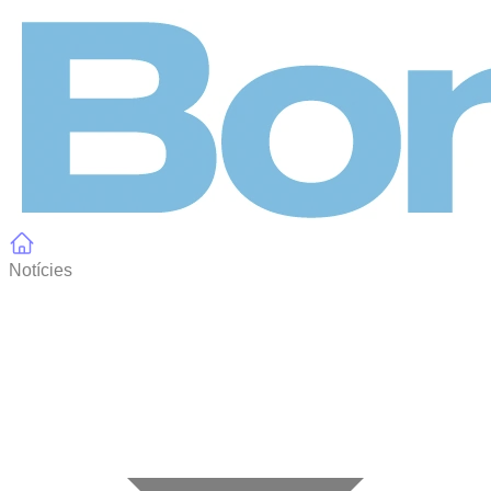
Panell de gestió de galetes
Notícies