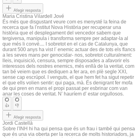
Afegir resposta
Maria Cristina Vilardell Jové
És més que disgustant veure com es menysté la feina de
recerca que fa l'nstitut Nova Història per recuperar una
història que el desplegament del vencedor sabem que
tergiversa, manipula i transforma sempre per adaptar-la al
que més li convé.... I sobretot en el cas de Catalunya, que
durant 500 anys ha vist l' enemic actuar des de tots els flancs
a les seves mans per genocidar- nos, sobretot culturalment:
lleis, inquisició, censura, sempre disposades a afavorir els
interessos dels nostres enemics, més enllà de la veritat, com
tan bé veiem que es dediquen a fer ara, en plè segle XXI,
sense cap escrúpol. I venguts, el que hem fet ha sigut repetir
el que ells volien sentir: qui paga, mà. És denigrant fer mofa
de qui pren en mans el propi passat per esbrinar com van
anar les coses de veritat. N' hauríem d' estar orgullosos.
👍
👎
Afegir resposta
Jordi Castellà
Sobre l'INH hi ha qui pensa que és un frau i també qui pensa
que és una via oberta per la recerca de molts historiadors, ja