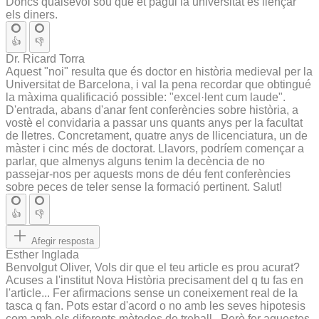
Doncs qualsevol sou que et pagui la universitat es llençar
els diners.
👍
👎
Dr. Ricard Torra
Aquest "noi" resulta que és doctor en història medieval per la
Universitat de Barcelona, i val la pena recordar que obtingué
la màxima qualificació possible: "excel·lent cum laude".
D'entrada, abans d'anar fent conferències sobre història, a
vostè el convidaria a passar uns quants anys per la facultat
de lletres. Concretament, quatre anys de llicenciatura, un de
màster i cinc més de doctorat. Llavors, podríem començar a
parlar, que almenys alguns tenim la decència de no
passejar-nos per aquests mons de déu fent conferències
sobre peces de teler sense la formació pertinent. Salut!
👍
👎
Afegir resposta
Esther Inglada
Benvolgut Oliver, Vols dir que el teu article es prou acurat?
Acuses a l'institut Nova Història precisament del q tu fas en
l'article... Fer afirmacions sense un coneixement real de la
tasca q fan. Pots estar d'acord o no amb les seves hipotesis
com amb els diferents mètodes de treball.. Però fer aquestes