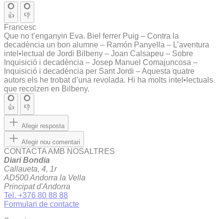
👍
👎
Francesc
Que no t’enganyin Eva. Biel ferrer Puig – Contra la
decadència un bon alumne – Ramón Panyella – L’aventura
intel•lectual de Jordi Bilbeny – Joan Calsapeu – Sobre
Inquisició i decadència – Josep Manuel Comajuncosa –
Inquisició i decadéncia per Sant Jordi – Aquesta quatre
autors els he trobat d’una revolada. Hi ha molts intel•lectuals
que recolzen en Bilbeny.
👍
👎
Afegir resposta
Afegir nou comentari
CONTACTA AMB NOSALTRES
Diari Bondia
Callaueta, 4, 1r
AD500 Andorra la Vella
Principat d'Andorra
Tel. +376 80 88 88
Formulari de contacte