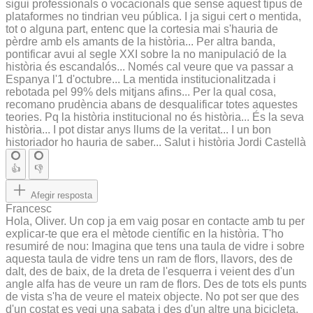
sigui professionals o vocacionals que sense aquest tipus de
plataformes no tindrian veu pública. I ja sigui cert o mentida,
tot o alguna part, entenc que la cortesia mai s'hauria de
pèrdre amb els amants de la història... Per altra banda,
pontificar avui al segle XXI sobre la no manipulació de la
història és escandalós... Només cal veure que va passar a
Espanya l'1 d'octubre... La mentida institucionalitzada i
rebotada pel 99% dels mitjans afins... Per la qual cosa,
recomano prudència abans de desqualificar totes aquestes
teories. Pq la història institucional no és història... És la seva
història... I pot distar anys llums de la veritat... I un bon
historiador ho hauria de saber... Salut i història Jordi Castellà
👍
👎
Afegir resposta
Francesc
Hola, Oliver. Un cop ja em vaig posar en contacte amb tu per
explicar-te que era el mètode científic en la història. T'ho
resumiré de nou: Imagina que tens una taula de vidre i sobre
aquesta taula de vidre tens un ram de flors, llavors, des de
dalt, des de baix, de la dreta de l'esquerra i veient des d'un
angle alfa has de veure un ram de flors. Des de tots els punts
de vista s'ha de veure el mateix objecte. No pot ser que des
d'un costat es vegi una sabata i des d'un altre una bicicleta.