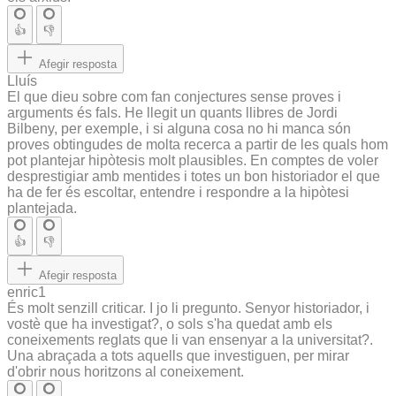
👍
👎
Afegir resposta
Lluís
El que dieu sobre com fan conjectures sense proves i
arguments és fals. He llegit un quants llibres de Jordi
Bilbeny, per exemple, i si alguna cosa no hi manca són
proves obtingudes de molta recerca a partir de les quals hom
pot plantejar hipòtesis molt plausibles. En comptes de voler
desprestigiar amb mentides i totes un bon historiador el que
ha de fer és escoltar, entendre i respondre a la hipòtesi
plantejada.
👍
👎
Afegir resposta
enric1
És molt senzill criticar. I jo li pregunto. Senyor historiador, i
vostè que ha investigat?, o sols s'ha quedat amb els
coneixements reglats que li van ensenyar a la universitat?.
Una abraçada a tots aquells que investiguen, per mirar
d'obrir nous horitzons al coneixement.