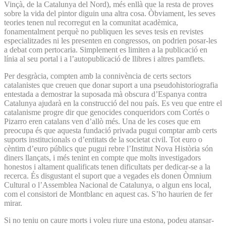
Vinçà, de la Catalunya del Nord), més enllà que la resta de proves
sobre la vida del pintor diguin una altra cosa. Òbviament, les seves
teories tenen nul recorregut en la comunitat acadèmica,
fonamentalment perquè no publiquen les seves tesis en revistes
especialitzades ni les presenten en congressos, on podrien posar-les
a debat com pertocaria. Simplement es limiten a la publicació en
línia al seu portal i a l’autopublicació de llibres i altres pamflets.
Per desgràcia, compten amb la connivència de certs sectors
catalanistes que creuen que donar suport a una pseudohistoriografia
entestada a demostrar la suposada mà obscura d’Espanya contra
Catalunya ajudarà en la construcció del nou país. Es veu que entre el
catalanisme progre dir que genocides conqueridors com Cortés o
Pizarro eren catalans ven d’allò més. Una de les coses que em
preocupa és que aquesta fundació privada pugui comptar amb certs
suports institucionals o d’entitats de la societat civil. Tot euro o
cèntim d’euro públics que pugui rebre l’Institut Nova Història són
diners llançats, i més tenint en compte que molts investigadors
honestos i altament qualificats tenen dificultats per dedicar-se a la
recerca. És disgustant el suport que a vegades els donen Òmnium
Cultural o l’Assemblea Nacional de Catalunya, o algun ens local,
com el consistori de Montblanc en aquest cas. S’ho haurien de fer
mirar.
Si no teniu on caure morts i voleu riure una estona, podeu atansar-