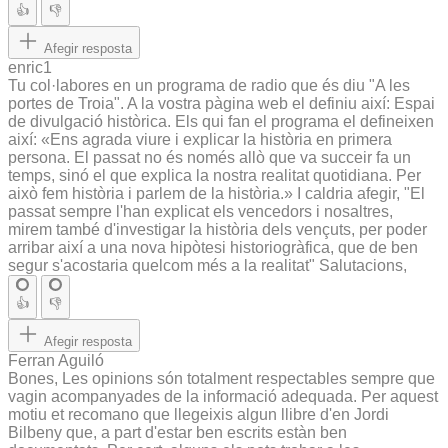
👍
👎
Afegir resposta
enric1
Tu col·labores en un programa de radio que és diu "A les
portes de Troia". A la vostra pàgina web el definiu així: Espai
de divulgació històrica. Els qui fan el programa el defineixen
així: «Ens agrada viure i explicar la història en primera
persona. El passat no és només allò que va succeir fa un
temps, sinó el que explica la nostra realitat quotidiana. Per
això fem història i parlem de la història.» I caldria afegir, "El
passat sempre l'han explicat els vencedors i nosaltres,
mirem també d'investigar la història dels vençuts, per poder
arribar així a una nova hipòtesi historiogràfica, que de ben
segur s'acostaria quelcom més a la realitat" Salutacions,
👍
👎
Afegir resposta
Ferran Aguiló
Bones, Les opinions són totalment respectables sempre que
vagin acompanyades de la informació adequada. Per aquest
motiu et recomano que llegeixis algun llibre d'en Jordi
Bilbeny que, a part d'estar ben escrits estàn ben