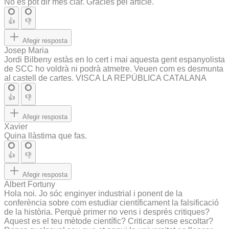
No es pot dir més clar. Gràcies pel article.
👍
👎
Afegir resposta
Josep Maria
Jordi Bilbeny estàs en lo cert i mai aquesta gent espanyolista
de SCC ho voldrà ni podrà atmetre. Veuen com es desmunta
al castell de cartes. VISCA LA REPÚBLICA CATALANA
👍
👎
Afegir resposta
Xavier
Quina llàstima que fas.
👍
👎
Afegir resposta
Albert Fortuny
Hola noi. Jo sóc enginyer industrial i ponent de la
conferència sobre com estudiar científicament la falsificació
de la història. Perquè primer no vens i després critiques?
Aquest es el teu mètode científic? Criticar sense escoltar?