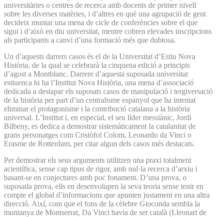
universitàries o centres de recerca amb docents de primer nivell
sobre les diverses matèries, i d’altres en què una agrupació de gent
decideix muntar una mena de cicle de conferències sobre el que
sigui i d’això en diu universitat, mentre cobren elevades inscripcions
als participants a canvi d’una formació més que dubtosa.
Un d’aquests darrers casos és el de la Universitat d’Estiu Nova
Història, de la qual se celebrarà la cinquena edició a principis
d’agost a Montblanc. Darrere d’aquesta suposada universitat
estiuenca hi ha l’Institut Nova Història, una mena d’associació
dedicada a destapar els suposats casos de manipulació i tergiversació
de la història per part d’un centralisme espanyol que ha intentat
eliminar el protagonisme i la contribució catalana a la història
universal. L’Institut i, en especial, el seu líder messiànic, Jordi
Bilbeny, es dedica a demostrar sistemàticament la catalanitat de
grans personatges com Cristòfol Colom, Leonardo da Vinci o
Erasme de Rotterdam, per citar algun dels casos més destacats.
Per demostrar els seus arguments utilitzen una praxi totalment
acientífica, sense cap tipus de rigor, amb nul·la recerca d’arxiu i
basant-se en conjectures amb poc fonament. D’una prova, o
suposada prova, ells en desenvolupen la seva teoria sense tenir en
compte el global d’informacions que apunten justament en una altra
direcció. Així, com que el fons de la cèlebre Gioconda sembla la
muntanya de Montserrat, Da Vinci havia de ser català (Lleonart de