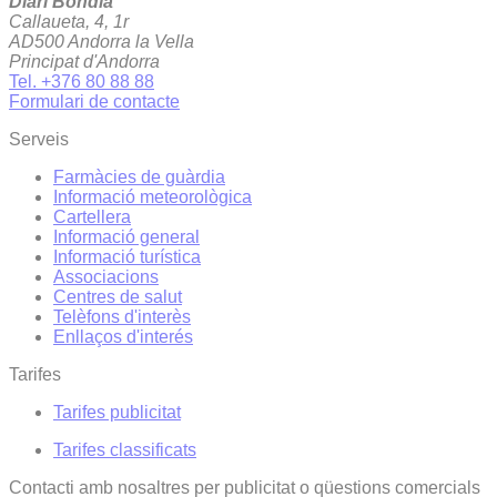
Diari Bondia
Callaueta, 4, 1r
AD500 Andorra la Vella
Principat d'Andorra
Tel. +376 80 88 88
Formulari de contacte
Serveis
Farmàcies de guàrdia
Informació meteorològica
Cartellera
Informació general
Informació turística
Associacions
Centres de salut
Telèfons d'interès
Enllaços d'interés
Tarifes
Tarifes publicitat
Tarifes classificats
Contacti amb nosaltres per publicitat o qüestions comercials