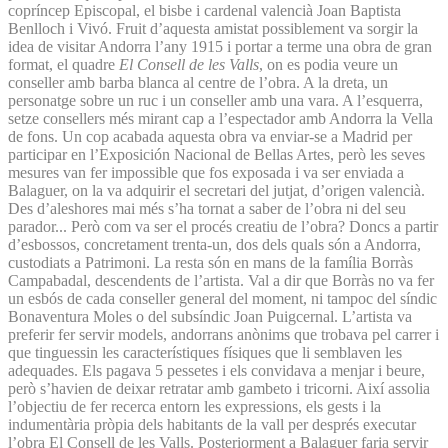
copríncep Episcopal, el bisbe i cardenal valencià Joan Baptista
Benlloch i Vivó. Fruit d’aquesta amistat possiblement va sorgir la
idea de visitar Andorra l’any 1915 i portar a terme una obra de gran
format, el quadre
El Consell de les Valls
, on es podia veure un
conseller amb barba blanca al centre de l’obra. A la dreta, un
personatge sobre un ruc i un conseller amb una vara. A l’esquerra,
setze consellers més mirant cap a l’espectador amb Andorra la Vella
de fons. Un cop acabada aquesta obra va enviar-se a Madrid per
participar en l’Exposición Nacional de Bellas Artes, però les seves
mesures van fer impossible que fos exposada i va ser enviada a
Balaguer, on la va adquirir el secretari del jutjat, d’origen valencià.
Des d’aleshores mai més s’ha tornat a saber de l’obra ni del seu
parador... Però com va ser el procés creatiu de l’obra? Doncs a partir
d’esbossos, concretament trenta-un, dos dels quals són a Andorra,
custodiats a Patrimoni. La resta són en mans de la família Borràs
Campabadal, descendents de l’artista. Val a dir que Borràs no va fer
un esbós de cada conseller general del moment, ni tampoc del síndic
Bonaventura Moles o del subsíndic Joan Puigcernal. L’artista va
preferir fer servir models, andorrans anònims que trobava pel carrer i
que tinguessin les característiques físiques que li semblaven les
adequades. Els pagava 5 pessetes i els convidava a menjar i beure,
però s’havien de deixar retratar amb gambeto i tricorni. Així assolia
l’objectiu de fer recerca entorn les expressions, els gests i la
indumentària pròpia dels habitants de la vall per després executar
l’obra El Consell de les Valls. Posteriorment a Balaguer faria servir