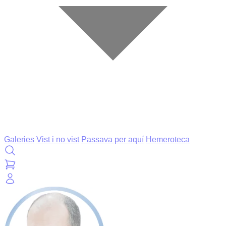
Galeries
Vist i no vist
Passava per aquí
Hemeroteca