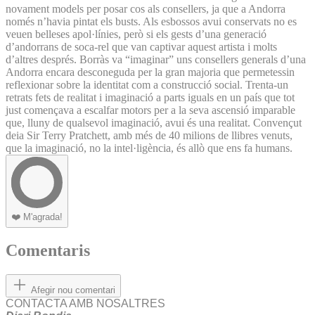
novament models per posar cos als consellers, ja que a Andorra
només n’havia pintat els busts. Als esbossos avui conservats no es
veuen belleses apol·línies, però si els gests d’una generació
d’andorrans de soca-rel que van captivar aquest artista i molts
d’altres després. Borràs va “imaginar” uns consellers generals d’una
Andorra encara desconeguda per la gran majoria que permetessin
reflexionar sobre la identitat com a construcció social. Trenta-un
retrats fets de realitat i imaginació a parts iguals en un país que tot
just començava a escalfar motors per a la seva ascensió imparable
que, lluny de qualsevol imaginació, avui és una realitat. Convençut
deia Sir Terry Pratchett, amb més de 40 milions de llibres venuts,
que la imaginació, no la intel·ligència, és allò que ens fa humans.
❤️
M'agrada!
Comentaris
Afegir nou comentari
CONTACTA AMB NOSALTRES