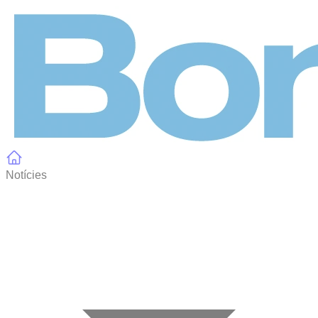
Panell de gestió de galetes
Notícies