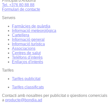
Principat d'Andorra
Tel. +376 80 88 88
Formulari de contacte
Serveis
Farmàcies de guàrdia
Informació meteorològica
Cartellera
Informació general
Informació turística
Associacions
Centres de salut
Telèfons d'interès
Enllaços d'interés
Tarifes
Tarifes publicitat
Tarifes classificats
Contacti amb nosaltres per publicitat o qüestions comercials
a
producte@bondia.ad