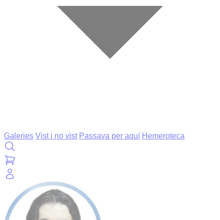
Galeries
Vist i no vist
Passava per aquí
Hemeroteca