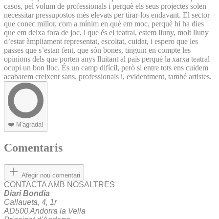
casos, pel volum de professionals i perquè els seus projectes solen
necessitar pressupostos més elevats per tirar-los endavant. El sector
que conec millor, com a mínim en què em moc, perquè hi ha dies
que em deixa fora de joc, i que és el teatral, estem lluny, molt lluny
d’estar àmpliament representat, escoltat, cuidat, i espero que les
passes que s’estan fent, que són bones, tinguin en compte les
opinions dels que porten anys lluitant al país perquè la xarxa teatral
ocupi un bon lloc. És un camp difícil, però si entre tots ens cuidem
acabarem creixent sans, professionals i, evidentment, també artistes.
❤️
M'agrada!
Comentaris
Afegir nou comentari
CONTACTA AMB NOSALTRES
Diari Bondia
Callaueta, 4, 1r
AD500 Andorra la Vella