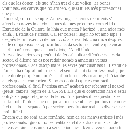
els que les donen, els que n’han tret el que volien, les bones
voluntats, els canvis que no arriben, que si tu ets més professional
que jo.
Doncs sí, som on sempre. Aquest any, als temes recurrents s’hi
afegeixen noves intencions, unes de més pròximes, com el Pla
Estratègic de la Cultura, la línia que marca l’horitzó, i una mica més
enllà, l’Estatut de l’artista. Cal fer colzes i llegir-ho tot amb lupa, i
després fer un exercici de traducció a la realitat. Una mica després,
el de comprensió per aplicar-ho a cada sector i entendre que encara
ha d’aparèixer el que els uneix tots, l’Anell Únic.
A les subvencions es pretén, i de fet cal aplicar diferències a cada
sector, el dilema no es pot reduir només a amateurs versus
professionals. Cada disciplina té les seves particularitats i l’Estatut de
l’artista ha d’aprofundir més en el sentit d’“artista professional”, que
el té doble perquè no només ha d’incidir en els creadors, sinó també
en els que els contracten. Si no es controla que es contracti
professionals, al final l’“artista amic” acabarà per rebentar el negoci
(preus, caixets, règim de la CASS). Els que el contracten han d’estar
obligats a pagar el que val la feina. En aquestes dues qüestions es
parla molt d’intrusisme i el que a mi em sembla és que fins que no es
faci una bona separació per sectors per afrontar realitats diverses serà
molt difícil.
Encara que no soni gaire romàntic, hem de ser menys artistes i més
professionals. Ignoro moltes realitats del dia a dia de músics i de
cineastes, que acostumen a ser els que més alcen la veu en aquests