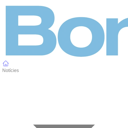
Panell de gestió de galetes
Notícies