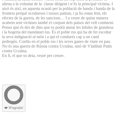
aliena a la voluntat de la classe dirigent i n’és la principal víctima. I
això és així, en aquesta ocasió per la població de banda i banda de la
frontera perquè ucraïnesos i russos patiran, i ja ho estan fent, els
efectes de la guerra, de les sancions… I a veure de quina manera
acabem sent víctimes també el conjunt dels països del vell continent.
Penso que és des de dins que es podrà aturar les ínfules de grandesa
i la bogeria del mandatari rus. És el poble rus qui ha de fer escoltar
la seva indignació al món i a qui el condueix cap a un camí
pedregós. Confio en el poble rus i les seves ganes de viure en pau.
No és una guerra de Rússia contra Ucraïna, sinó de Vladímir Putin
contra Ucraïna.
En fi, el que us deia, veure per creure.
❤️
M'agrada!