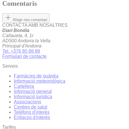
Comentaris
Afegir nou comentari
CONTACTA AMB NOSALTRES
Diari Bondia
Callaueta, 4, 1r
AD500 Andorra la Vella
Principat d'Andorra
Tel. +376 80 88 88
Formulari de contacte
Serveis
Farmàcies de guàrdia
Informació meteorològica
Cartellera
Informació general
Informació turística
Associacions
Centres de salut
Telèfons d'interès
Enllaços d'interés
Tarifes