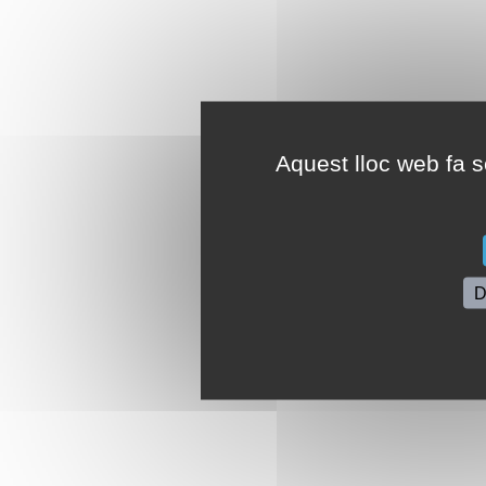
Aquest lloc web fa se
D