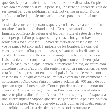
que Rússia posa en alerta les armes nuclears de dissuasió. En plena
escalada em demano si val la pena seguir escrivint. Potser deixarà de
ser vigent per quan publiquin el text. Tot va massa ràpid. Doncs
això, que m’he hagut de menjar les meves paraules amb el meu
pare.
Tristor de veure com persones que vivien la seva vida com ho fem
nosaltres han hagut d’abandonar-la. Èxode, separació de les
famílies, obligació de defensar el teu país, viure el setge de la teva
ciutat per part d’un país que es diu germà… Imagineu haver de
renunciar a tot el que teniu i haver de marxar de casa vostra, del
vostre país, i tot això amb l’angoixa de les bombes. La crisi del
coronavirus ens n’ha portat un tastet, salvant totes les distàncies.
Tristor de veure com allò en el que ningú creia ha acabat succeint.
Llàstima de veure com encara hi ha règims com el del veneçolà
Nicolás Maduro que aplaudeixen la intervenció russa, de veure com
ciutadans russos d’aquí i d’allà senten vergonya i impotència pel que
està fent el seu president en nom del país. Llàstima de veure com a
casa nostra hi ha qui demana neutralitat envers un esdeveniment que
condemnen països com Suïssa mentre s’aclama als 700 anys de pau
que han regnat al nostre país. Com es pot deixar de condemnar una
cosa així? Com es pot seguir fent-se l’andorrà i assumir el ridícul
més estrepitós a dins i fora d’Andorra? Com es pot girar l’esquena a
una guerra injusta? Suposo que deu ser per estar a la palestra política
a qualsevol preu. Per cert, convido aquells qui han fet costat sempre
a la política no adscrita des de les xarxes socials que ara es