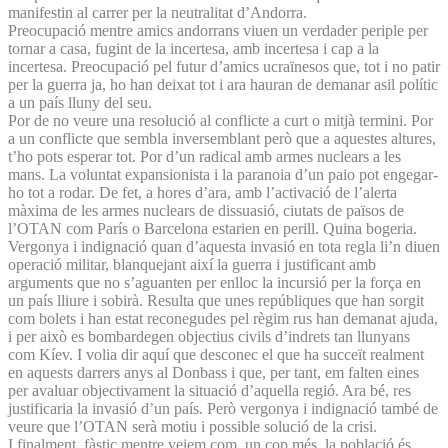
manifestin al carrer per la neutralitat d’Andorra.
Preocupació mentre amics andorrans viuen un verdader periple per
tornar a casa, fugint de la incertesa, amb incertesa i cap a la
incertesa. Preocupació pel futur d’amics ucraïnesos que, tot i no patir
per la guerra ja, ho han deixat tot i ara hauran de demanar asil polític
a un país lluny del seu.
Por de no veure una resolució al conflicte a curt o mitjà termini. Por
a un conflicte que sembla inversemblant però que a aquestes altures,
t’ho pots esperar tot. Por d’un radical amb armes nuclears a les
mans. La voluntat expansionista i la paranoia d’un paio pot engegar-
ho tot a rodar. De fet, a hores d’ara, amb l’activació de l’alerta
màxima de les armes nuclears de dissuasió, ciutats de països de
l’OTAN com París o Barcelona estarien en perill. Quina bogeria.
Vergonya i indignació quan d’aquesta invasió en tota regla li’n diuen
operació militar, blanquejant així la guerra i justificant amb
arguments que no s’aguanten per enlloc la incursió per la força en
un país lliure i sobirà. Resulta que unes repúbliques que han sorgit
com bolets i han estat reconegudes pel règim rus han demanat ajuda,
i per això es bombardegen objectius civils d’indrets tan llunyans
com Kíev. I volia dir aquí que desconec el que ha succeït realment
en aquests darrers anys al Donbass i que, per tant, em falten eines
per avaluar objectivament la situació d’aquella regió. Ara bé, res
justificaria la invasió d’un país. Però vergonya i indignació també de
veure que l’OTAN serà motiu i possible solució de la crisi.
I finalment, fàstic mentre veiem com, un cop més, la població és