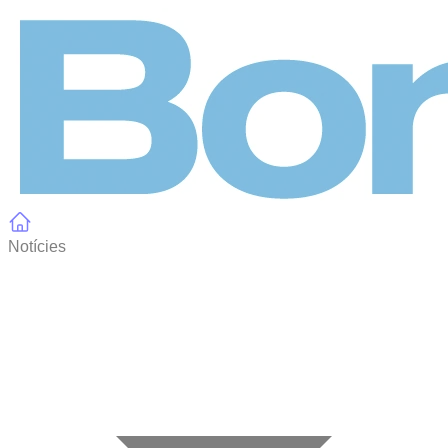
Panell de gestió de galetes
Notícies