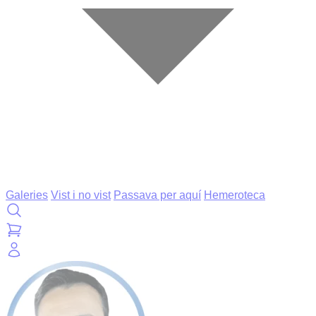
Galeries
Vist i no vist
Passava per aquí
Hemeroteca