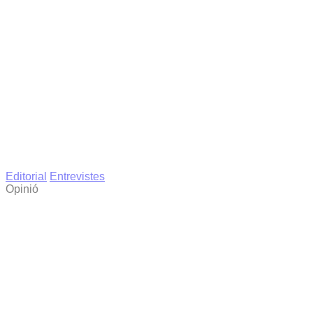
Editorial
Entrevistes
Opinió