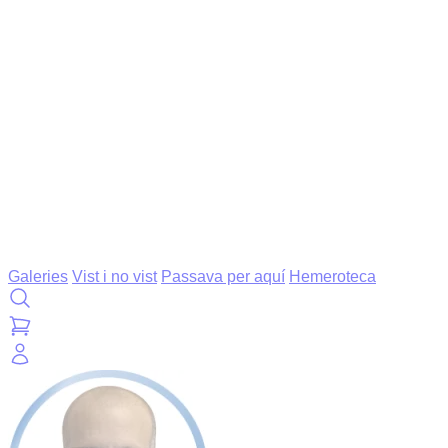
Galeries
Vist i no vist
Passava per aquí
Hemeroteca