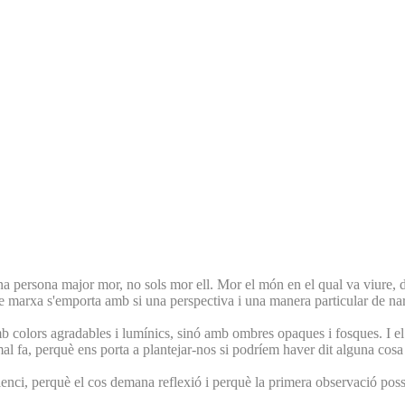
na persona major mor, no sols mor ell. Mor el món en el qual va viure, 
 marxa s'emporta amb si una perspectiva i una manera particular de narra
mb colors agradables i lumínics, sinó amb ombres opaques i fosques. I el
mal fa, perquè ens porta a plantejar-nos si podríem haver dit alguna cos
silenci, perquè el cos demana reflexió i perquè la primera observació pos