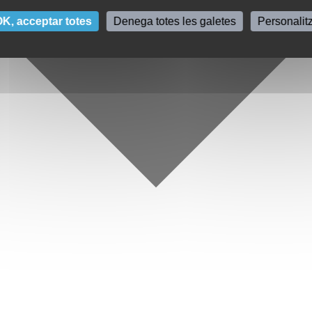
K, acceptar totes
Denega totes les galetes
Personalit