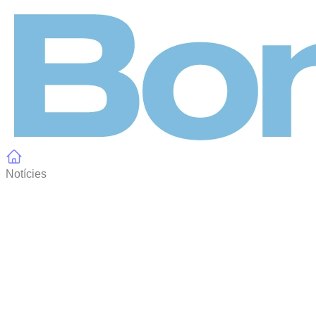
Panell de gestió de galetes
Notícies