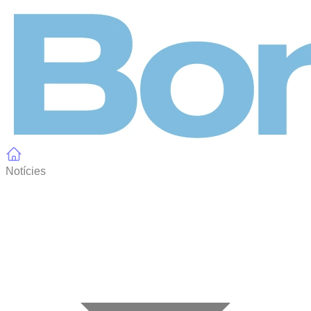
Panell de gestió de galetes
Notícies