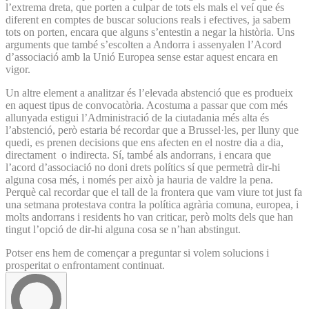
l’extrema dreta, que porten a culpar de tots els mals el veí que és
diferent en comptes de buscar solucions reals i efectives, ja sabem
tots on porten, encara que alguns s’entestin a negar la història. Uns
arguments que també s’escolten a Andorra i assenyalen l’Acord
d’associació amb la Unió Europea sense estar aquest encara en
vigor.
Un altre element a analitzar és l’elevada abstenció que es produeix
en aquest tipus de convocatòria. Acostuma a passar que com més
allunyada estigui l’Administració de la ciutadania més alta és
l’abstenció, però estaria bé recordar que a Brussel·les, per lluny que
quedi, es prenen decisions que ens afecten en el nostre dia a dia,
directament o indirecta. Sí, també als andorrans, i encara que
l’acord d’associació no doni drets polítics sí que permetrà dir-hi
alguna cosa més, i només per això ja hauria de valdre la pena.
Perquè cal recordar que el tall de la frontera que vam viure tot just fa
una setmana protestava contra la política agrària comuna, europea, i
molts andorrans i residents ho van criticar, però molts dels que han
tingut l’opció de dir-hi alguna cosa se n’han abstingut.
Potser ens hem de començar a preguntar si volem solucions i
prosperitat o enfrontament continuat.