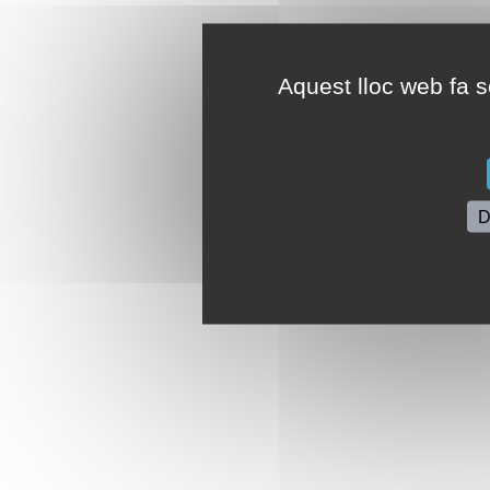
Aquest lloc web fa se
D