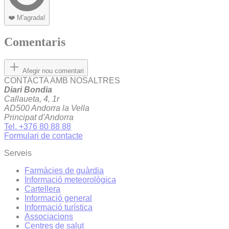
❤️
M'agrada!
Comentaris
Afegir nou comentari
CONTACTA AMB NOSALTRES
Diari Bondia
Callaueta, 4, 1r
AD500 Andorra la Vella
Principat d'Andorra
Tel. +376 80 88 88
Formulari de contacte
Serveis
Farmàcies de guàrdia
Informació meteorològica
Cartellera
Informació general
Informació turística
Associacions
Centres de salut