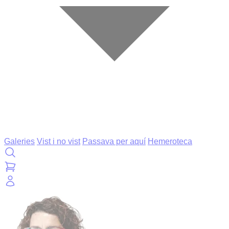
Galeries
Vist i no vist
Passava per aquí
Hemeroteca