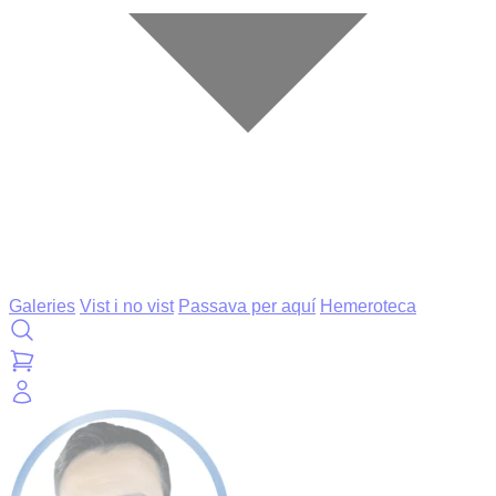
Galeries
Vist i no vist
Passava per aquí
Hemeroteca