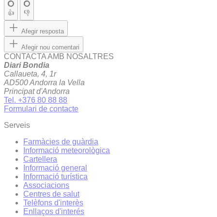
👍
👎
Afegir resposta
Afegir nou comentari
CONTACTA AMB NOSALTRES
Diari Bondia
Callaueta, 4, 1r
AD500 Andorra la Vella
Principat d'Andorra
Tel. +376 80 88 88
Formulari de contacte
Serveis
Farmàcies de guàrdia
Informació meteorològica
Cartellera
Informació general
Informació turística
Associacions
Centres de salut
Telèfons d'interès
Enllaços d'interés