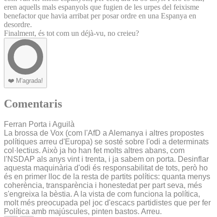
eren aquells mals espanyols que fugien de les urpes del feixisme
benefactor que havia arribat per posar ordre en una Espanya en
desordre.
Finalment, és tot com un déjà-vu, no creieu?
❤️
M'agrada!
Comentaris
Ferran Porta i Aguilà
La brossa de Vox (com l'AfD a Alemanya i altres propostes
polítiques arreu d'Europa) se sosté sobre l'odi a determinats
col·lectius. Això ja ho han fet molts altres abans, com
l'NSDAP als anys vint i trenta, i ja sabem on porta. Desinflar
aquesta maquinària d'odi és responsabilitat de tots, però ho
és en primer lloc de la resta de partits polítics: quanta menys
coherència, transparència i honestedat per part seva, més
s'engreixa la bèstia. A la vista de com funciona la política,
molt més preocupada pel joc d'escacs partidistes que per fer
Política amb majúscules, pinten bastos. Arreu.