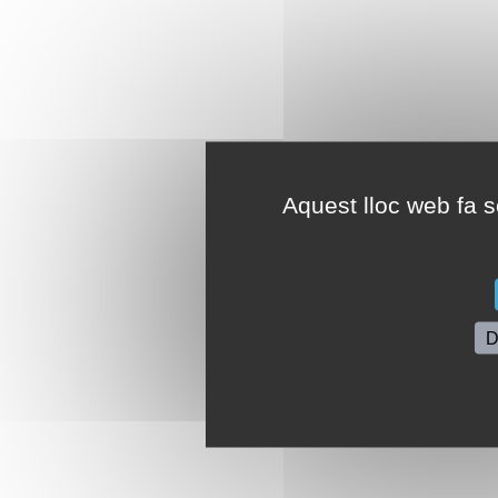
Aquest lloc web fa se
D