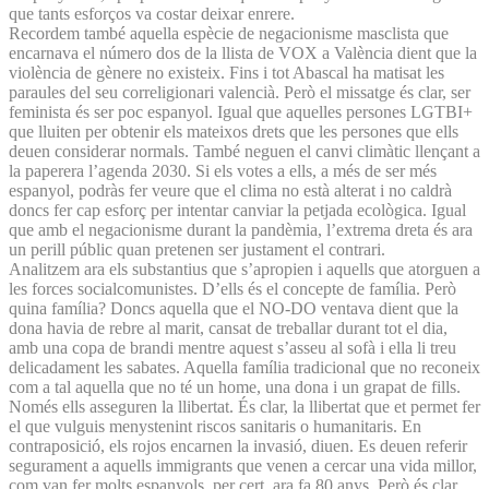
que tants esforços va costar deixar enrere.
Recordem també aquella espècie de negacionisme masclista que
encarnava el número dos de la llista de VOX a València dient que la
violència de gènere no existeix. Fins i tot Abascal ha matisat les
paraules del seu correligionari valencià. Però el missatge és clar, ser
feminista és ser poc espanyol. Igual que aquelles persones LGTBI+
que lluiten per obtenir els mateixos drets que les persones que ells
deuen considerar normals. També neguen el canvi climàtic llençant a
la paperera l’agenda 2030. Si els votes a ells, a més de ser més
espanyol, podràs fer veure que el clima no està alterat i no caldrà
doncs fer cap esforç per intentar canviar la petjada ecològica. Igual
que amb el negacionisme durant la pandèmia, l’extrema dreta és ara
un perill públic quan pretenen ser justament el contrari.
Analitzem ara els substantius que s’apropien i aquells que atorguen a
les forces socialcomunistes. D’ells és el concepte de família. Però
quina família? Doncs aquella que el NO-DO ventava dient que la
dona havia de rebre al marit, cansat de treballar durant tot el dia,
amb una copa de brandi mentre aquest s’asseu al sofà i ella li treu
delicadament les sabates. Aquella família tradicional que no reconeix
com a tal aquella que no té un home, una dona i un grapat de fills.
Només ells asseguren la llibertat. És clar, la llibertat que et permet fer
el que vulguis menystenint riscos sanitaris o humanitaris. En
contraposició, els rojos encarnen la invasió, diuen. Es deuen referir
segurament a aquells immigrants que venen a cercar una vida millor,
com van fer molts espanyols, per cert, ara fa 80 anys. Però és clar,