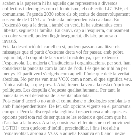
acaben a la paperera hi ha aquells que representen a diversos
col·lectius i ideologies com el feminisme, el col·lectiu LGTBI+, el
comunisme, l’agenda 2030 sobre els objectius de desenvolupament
sostenible de l’ONU o l’estelada independentista catalana. En
l’extensió cap a la dreta, i també en verd, hi ha substantius com
llibertat, seguretat i família. En canvi, cap a l’esquerra, curiosament
en color vermell, podem llegir inseguretat, divisió, pobresa o
invasió.
Feta la descripció del cartell en si, podem passar a analitzar els
missatges que el partit d’extrema dreta vol fer passar, amb pobra
legitimitat, al conjunt de la societat madrilenya, i per extensió
l’espanyola. La majoria d’institucions i organitzacions, per sort, han
considerat la pancarta com la lona de l’odi. I és que no n’hi ha per
menys. El partit verd s’erigeix com aquell, l’únic que deté la veritat
absoluta. No per res van triar VOX com a nom, el que significa veu,
l’única vàlida, la que preval. Així, treuen la veu a la resta d’opcions
polítiques. Les despulla d’aquesta qualitat humana. Per tant, la
pancarta es vol detentora de la veritat absoluta.
Pots estar d’acord o no amb el comunisme o ideologies semblants o
amb l’independentisme. De fet, són opcions vigents en el panorama
europeu. Però la discrepància legítima i respectuosa amb aquestes
opcions perd tota raó de ser quan se les redueix a quelcom que ha
d’acabar a la brossa. Ara bé, considerar el feminisme o el moviment
LGTBI+ com quelcom d’inútil i prescindible, i fins i tot aliè a
l’espanyolitat, apropa a VOX a aquella Espanya en blanc i negre