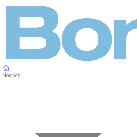
Panell de gestió de galetes
Notícies