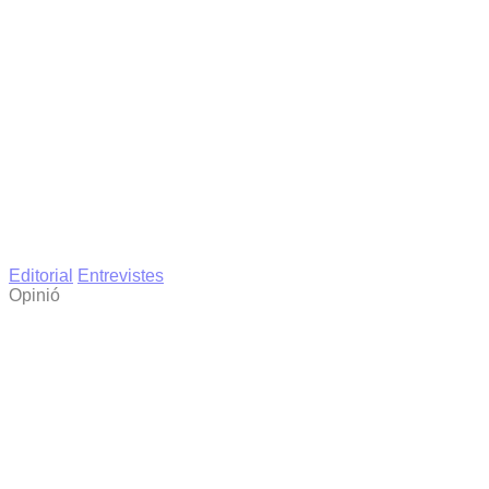
Editorial
Entrevistes
Opinió