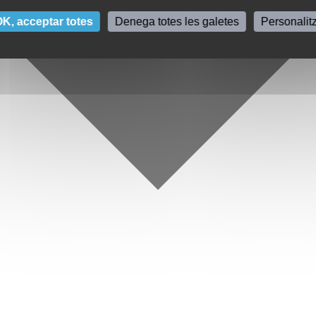
K, acceptar totes
Denega totes les galetes
Personalit