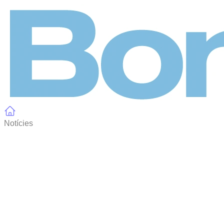
Panell de gestió de galetes
Notícies