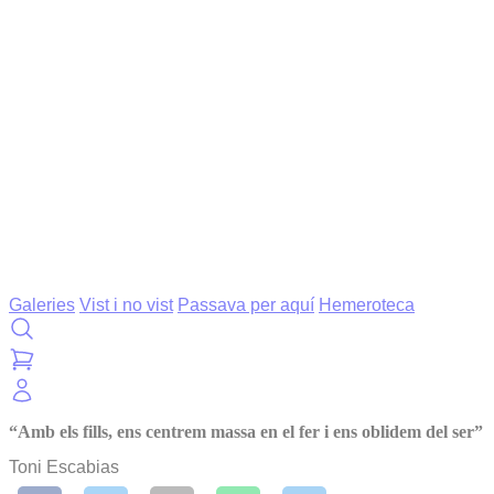
Galeries
Vist i no vist
Passava per aquí
Hemeroteca
“Amb els fills, ens centrem massa en el fer i ens oblidem del ser”
Toni Escabias