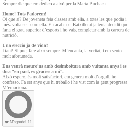
Sempre dic que em dedico a això per la Marta Buchaca.
Home! Tots l’adorem!
Oi que sí? De joveneta feia classes amb ella, a totes les que podia i
més: volia ser com ella. En acabar el Batxillerat ja tenia decidit que
faria el grau superior d’esports i ho vaig completar amb la carrera de
nutrició.
Una elecció ja de vida?
I tant! Si puc, faré això sempre. M’encanta, la veritat, i em sento
molt afortunada.
Ens veurà moure’ns amb desimboltura amb vuitanta anys i es
dirà “en part, és gràcies a mi”.
Això espero, és molt satisfactori, em genera molt d’orgull, ho
confesso. Fa set anys que hi treballo i he vist com la gent progressa.
M’emociona.
❤️
M'agrada!
11