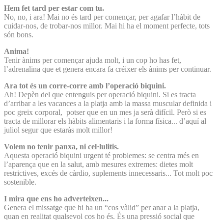
Hem fet tard per estar com tu.
No, no, i ara! Mai no és tard per començar, per agafar l’hàbit de
cuidar-nos, de trobar-nos millor. Mai hi ha el moment perfecte, tots
són bons.
Anima!
Tenir ànims per començar ajuda molt, i un cop ho has fet,
l’adrenalina que et genera encara fa créixer els ànims per continuar.
Ara tot és un corre-corre amb l’operació biquini.
Ah! Depèn del que entenguis per operació biquini. Si es tracta
d’arribar a les vacances a la platja amb la massa muscular definida i
poc greix corporal, potser que en un mes ja serà difícil. Però si es
tracta de millorar els hàbits alimentaris i la forma física... d’aquí al
juliol segur que estaràs molt millor!
Volem no tenir panxa, ni cel·lulitis.
Aquesta operació biquini urgent té problemes: se centra més en
l’aparença que en la salut, amb mesures extremes: dietes molt
restrictives, excés de càrdio, suplements innecessaris... Tot molt poc
sostenible.
I mira que ens ho adverteixen...
Genera el missatge que hi ha un “cos vàlid” per anar a la platja,
quan en realitat qualsevol cos ho és. És una pressió social que