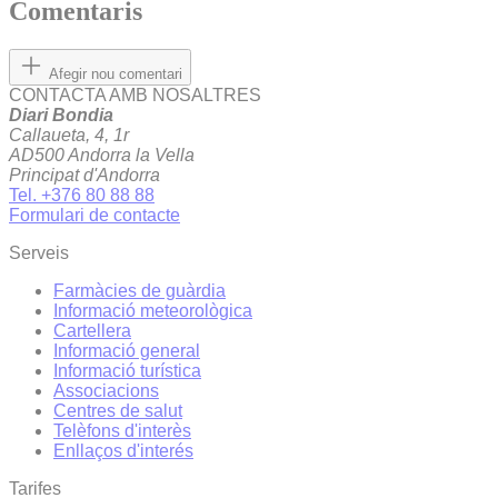
Comentaris
Afegir nou comentari
CONTACTA AMB NOSALTRES
Diari Bondia
Callaueta, 4, 1r
AD500 Andorra la Vella
Principat d'Andorra
Tel. +376 80 88 88
Formulari de contacte
Serveis
Farmàcies de guàrdia
Informació meteorològica
Cartellera
Informació general
Informació turística
Associacions
Centres de salut
Telèfons d'interès
Enllaços d'interés
Tarifes