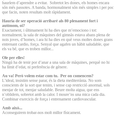
hauríem d’aprendre a evitar. Sobretot les dones, els homes encara
són més passotes. A banda, hormonalment són més simples i per poc
que facin, noten resultats molt ràpidament.
Hauria de ser operació arribaré als 80 plenament fort i
autònom, oi?
Exactament, i últimament hi ha dies que m’emociono i tot:
normalment, la sala de màquines del gimnàs estava abans plena de
nois joves, d’homes, i ara hi ha dies en què veus moltes dones grans
entrenant cardio, força. Senyal que agafen un hàbit saludable, que
els va bé, que es troben millor...
Ole per elles!
Ningú ha de tenir por d’anar a una sala de màquines, perquè no hi
ha límit d’edat, ni preferència de gènere.
Au va! Però volem estar com tu. Per on comencem?
L’ideal, insistim sense parar, és la dieta mediterrània. No som
conscients de la sort que tenim, i sense cap restricció anormal, sols
menjar de tot, menjar saludable. Beure molta aigua, que ens
n’oblidem, sobretot amb la calor. I moure’ns una mica cada dia.
Combinar exercicis de força i entrenament cardiovascular.
Amb això...
Aconseguirem trobar-nos molt millor físicament.