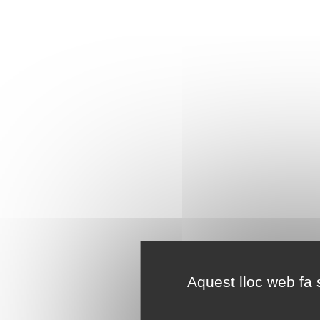
Aquest lloc web fa s