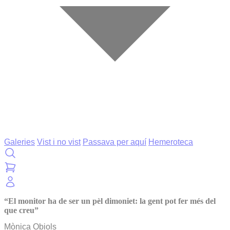
Galeries
Vist i no vist
Passava per aquí
Hemeroteca
“El monitor ha de ser un pèl dimoniet: la gent pot fer més del
que creu”
Mònica Obiols