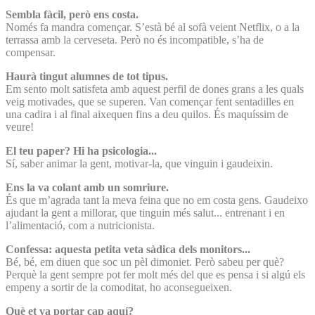
Sembla fàcil, però ens costa.
Només fa mandra començar. S’està bé al sofà veient Netflix, o a la
terrassa amb la cerveseta. Però no és incompatible, s’ha de
compensar.
Haurà tingut alumnes de tot tipus.
Em sento molt satisfeta amb aquest perfil de dones grans a les quals
veig motivades, que se superen. Van començar fent sentadilles en
una cadira i al final aixequen fins a deu quilos. És maquíssim de
veure!
El teu paper? Hi ha psicologia...
Sí, saber animar la gent, motivar-la, que vinguin i gaudeixin.
Ens la va colant amb un somriure.
És que m’agrada tant la meva feina que no em costa gens. Gaudeixo
ajudant la gent a millorar, que tinguin més salut... entrenant i en
l’alimentació, com a nutricionista.
Confessa: aquesta petita veta sàdica dels monitors...
Bé, bé, em diuen que soc un pèl dimoniet. Però sabeu per què?
Perquè la gent sempre pot fer molt més del que es pensa i si algú els
empeny a sortir de la comoditat, ho aconsegueixen.
Què et va portar cap aquí?