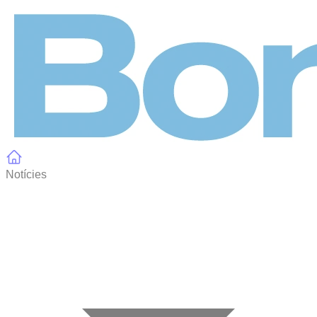
Panell de gestió de galetes
Notícies