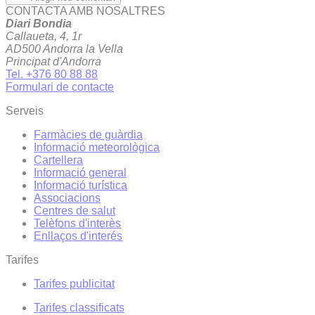
CONTACTA AMB NOSALTRES
Diari Bondia
Callaueta, 4, 1r
AD500 Andorra la Vella
Principat d'Andorra
Tel. +376 80 88 88
Formulari de contacte
Serveis
Farmàcies de guàrdia
Informació meteorològica
Cartellera
Informació general
Informació turística
Associacions
Centres de salut
Telèfons d'interès
Enllaços d'interés
Tarifes
Tarifes publicitat
Tarifes classificats