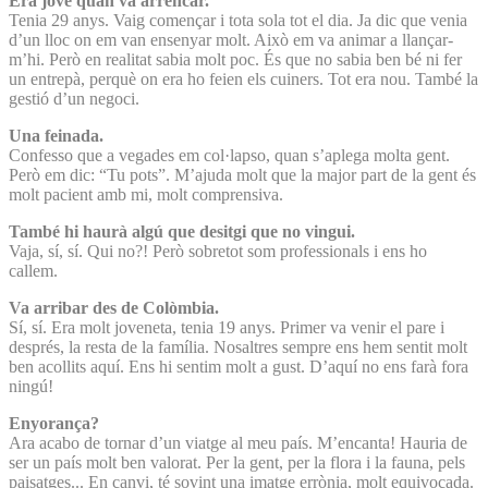
Era jove quan va arrencar.
Tenia 29 anys. Vaig començar i tota sola tot el dia. Ja dic que venia
d’un lloc on em van ensenyar molt. Això em va animar a llançar-
m’hi. Però en realitat sabia molt poc. És que no sabia ben bé ni fer
un entrepà, perquè on era ho feien els cuiners. Tot era nou. També la
gestió d’un negoci.
Una feinada.
Confesso que a vegades em col·lapso, quan s’aplega molta gent.
Però em dic: “Tu pots”. M’ajuda molt que la major part de la gent és
molt pacient amb mi, molt comprensiva.
També hi haurà algú que desitgi que no vingui.
Vaja, sí, sí. Qui no?! Però sobretot som professionals i ens ho
callem.
Va arribar des de Colòmbia.
Sí, sí. Era molt joveneta, tenia 19 anys. Primer va venir el pare i
després, la resta de la família. Nosaltres sempre ens hem sentit molt
ben acollits aquí. Ens hi sentim molt a gust. D’aquí no ens farà fora
ningú!
Enyorança?
Ara acabo de tornar d’un viatge al meu país. M’encanta! Hauria de
ser un país molt ben valorat. Per la gent, per la flora i la fauna, pels
paisatges... En canvi, té sovint una imatge errònia, molt equivocada.