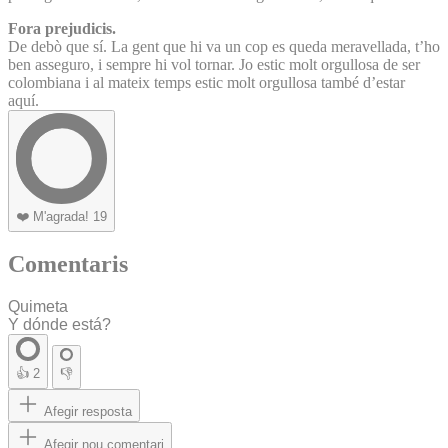
Fora prejudicis.
De debò que sí. La gent que hi va un cop es queda meravellada, t’ho
ben asseguro, i sempre hi vol tornar. Jo estic molt orgullosa de ser
colombiana i al mateix temps estic molt orgullosa també d’estar
aquí.
❤️
M'agrada!
19
Comentaris
Quimeta
Y dónde está?
👍
2
👎
Afegir resposta
Afegir nou comentari