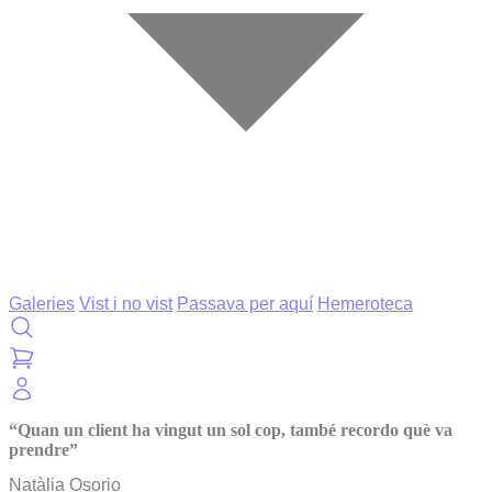
Galeries
Vist i no vist
Passava per aquí
Hemeroteca
“Quan un client ha vingut un sol cop, també recordo què va
prendre”
Natàlia Osorio