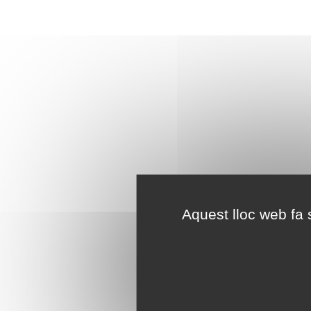
Aquest lloc web fa s