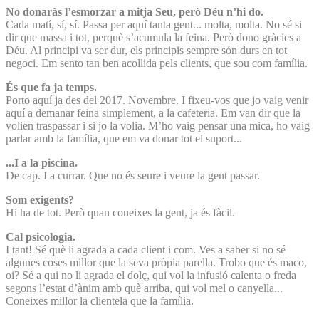
No donaràs l’esmorzar a mitja Seu, però Déu n’hi do.
Cada matí, sí, sí. Passa per aquí tanta gent... molta, molta. No sé si
dir que massa i tot, perquè s’acumula la feina. Però dono gràcies a
Déu. Al principi va ser dur, els principis sempre són durs en tot
negoci. Em sento tan ben acollida pels clients, que sou com família.
És que fa ja temps.
Porto aquí ja des del 2017. Novembre. I fixeu-vos que jo vaig venir
aquí a demanar feina simplement, a la cafeteria. Em van dir que la
volien traspassar i si jo la volia. M’ho vaig pensar una mica, ho vaig
parlar amb la família, que em va donar tot el suport...
...I a la piscina.
De cap. I a currar. Que no és seure i veure la gent passar.
Som exigents?
Hi ha de tot. Però quan coneixes la gent, ja és fàcil.
Cal psicologia.
I tant! Sé què li agrada a cada client i com. Ves a saber si no sé
algunes coses millor que la seva pròpia parella. Trobo que és maco,
oi? Sé a qui no li agrada el dolç, qui vol la infusió calenta o freda
segons l’estat d’ànim amb què arriba, qui vol mel o canyella...
Coneixes millor la clientela que la família.