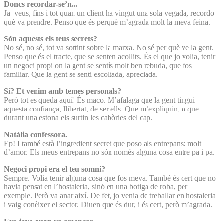
Doncs recordar-se’n...
Ja veus, fins i tot quan un client ha vingut una sola vegada, recordo
què va prendre. Penso que és perquè m’agrada molt la meva feina.
Són aquests els teus secrets?
No sé, no sé, tot va sortint sobre la marxa. No sé per què ve la gent.
Penso que és el tracte, que se senten acollits. És el que jo volia, tenir
un negoci propi on la gent se sentís molt ben rebuda, que fos
familiar. Que la gent se senti escoltada, apreciada.
Sí? Et venim amb temes personals?
Però tot es queda aquí! És maco. M’afalaga que la gent tingui
aquesta confiança, llibertat, de ser ells. Que m’expliquin, o que
durant una estona els surtin les cabòries del cap.
Natàlia confessora.
Ep! I també està l’ingredient secret que poso als entrepans: molt
d’amor. Els meus entrepans no són només alguna cosa entre pa i pa.
Negoci propi era el teu somni?
Sempre. Volia tenir alguna cosa que fos meva. També és cert que no
havia pensat en l’hostaleria, sinó en una botiga de roba, per
exemple. Però va anar així. De fet, jo venia de treballar en hostaleria
i vaig conèixer el sector. Diuen que és dur, i és cert, però m’agrada.