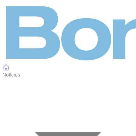
Panell de gestió de galetes
Notícies