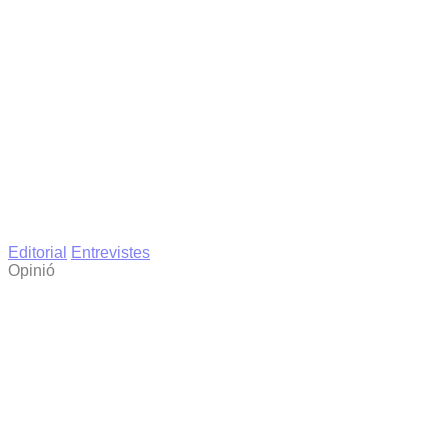
Editorial
Entrevistes
Opinió