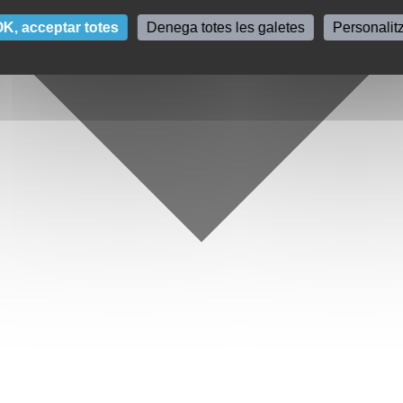
K, acceptar totes
Denega totes les galetes
Personalit