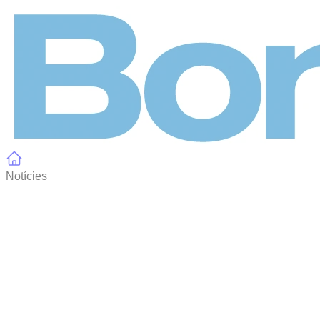
Panell de gestió de galetes
Notícies