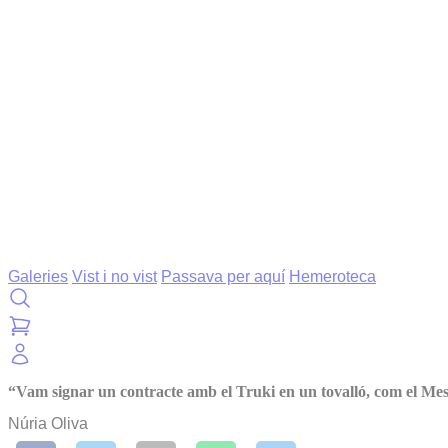
Galeries
Vist i no vist
Passava per aquí
Hemeroteca
“Vam signar un contracte amb el Truki en un tovalló, com el Mes
Núria Oliva