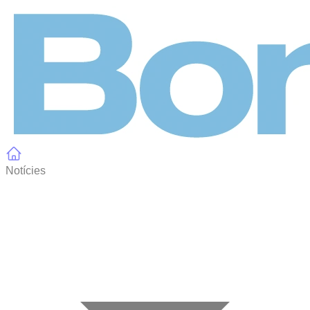
Panell de gestió de galetes
Notícies