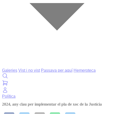
Galeries
Vist i no vist
Passava per aquí
Hemeroteca
Política
2024, any clau per implementar el pla de xoc de la Justícia