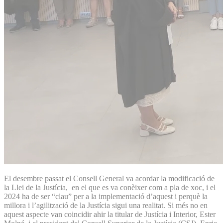
El desembre passat el Consell General va acordar la modificació de
la Llei de la Justícia, en el que es va conèixer com a pla de xoc, i el
2024 ha de ser “clau” per a la implementació d’aquest i perquè la
millora i l’agilització de la Justícia sigui una realitat. Si més no en
aquest aspecte van coincidir ahir la titular de Justícia i Interior, Ester