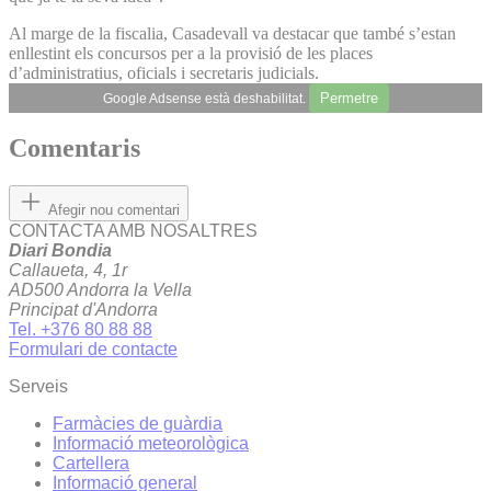
Al marge de la fiscalia, Casadevall va destacar que també s’estan
enllestint els concursos per a la provisió de les places
d’administratius, oficials i secretaris judicials.
Permetre
Google Adsense està deshabilitat.
Comentaris
Afegir nou comentari
CONTACTA AMB NOSALTRES
Diari Bondia
Callaueta, 4, 1r
AD500 Andorra la Vella
Principat d'Andorra
Tel. +376 80 88 88
Formulari de contacte
Serveis
Farmàcies de guàrdia
Informació meteorològica
Cartellera
Informació general