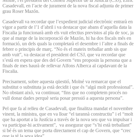
Molné, i el president del Consell Superior de la Justícia (CSJ), Enric
Casadevall, en l’acte de jurament de la nova fiscal adjunta de primer
grau Roser Mazón.
Casadevall va recordar que l’expedient judicial electrònic entrarà en
vigor a partir de l’1 d’abril i va destacar que abans d’aquella data la
Fiscalia ja funcionarà amb els vuit efectius previstos al pla de xoc, ja
que al marge de la incorporació de Mazón, hi ha dos fiscals més en
formació, un dels quals la completarà el desembre i l’altre a finals de
febrer o principis de març. “No és el mateix treballar amb sis que
amb vuit”, va destacar el president del CSJ, que va recordar que
s’està en espera que des del Govern “ens proposin la persona que a
finals de mes haurà de rellevar Alfons Alberca al capdavant de la
Fiscalia.
Precisament, sobre aquesta qüestió, Molné va remarcar que el
substitut o substituta ja està decidit i que és “algú molt professional”.
No obstant això, va continuar, “fins que no completem procés no
vull donar dades perquè seria posar pressió a aquesta persona”.
Pel que fa al relleu de Casadevall, que finalitza mandat el novembre
vinent, la ministra, que en va lloar “el tarannà constructiu” i el “molt
que ha aportat a la Justícia a través de la nova seu que va impulsar i
va participar-hi activament”, va assegurar que “s’hi està treballant”
si bé és un tema que porta directament el cap de Govern, que “crec
que ja té la seva idea”.