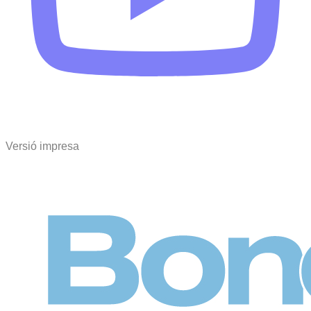
Versió impresa