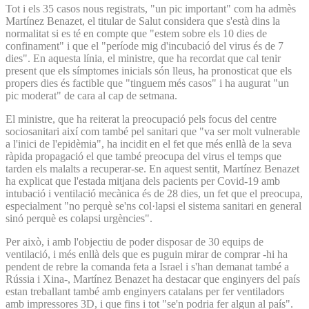
Tot i els 35 casos nous registrats, "un pic important" com ha admès
Martínez Benazet, el titular de Salut considera que s'està dins la
normalitat si es té en compte que "estem sobre els 10 dies de
confinament" i que el "període mig d'incubació del virus és de 7
dies". En aquesta línia, el ministre, que ha recordat que cal tenir
present que els símptomes inicials són lleus, ha pronosticat que els
propers dies és factible que "tinguem més casos" i ha augurat "un
pic moderat" de cara al cap de setmana.
El ministre, que ha reiterat la preocupació pels focus del centre
sociosanitari així com també pel sanitari que "va ser molt vulnerable
a l'inici de l'epidèmia", ha incidit en el fet que més enllà de la seva
ràpida propagació el que també preocupa del virus el temps que
tarden els malalts a recuperar-se. En aquest sentit, Martínez Benazet
ha explicat que l'estada mitjana dels pacients per Covid-19 amb
intubació i ventilació mecànica és de 28 dies, un fet que el preocupa,
especialment "no perquè se'ns col·lapsi el sistema sanitari en general
sinó perquè es colapsi urgències".
Per això, i amb l'objectiu de poder disposar de 30 equips de
ventilació, i més enllà dels que es puguin mirar de comprar -hi ha
pendent de rebre la comanda feta a Israel i s'han demanat també a
Rússia i Xina-, Martínez Benazet ha destacar que enginyers del país
estan treballant també amb enginyers catalans per fer ventiladors
amb impressores 3D, i que fins i tot "se'n podria fer algun al país".