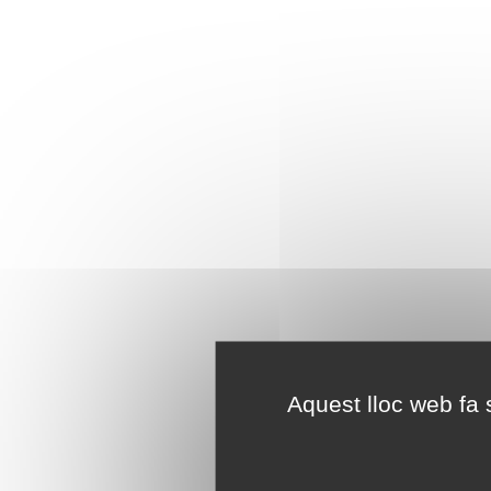
Aquest lloc web fa s