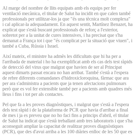
Al marge del nombre de llits equipats amb els equips per fer
ventilació mecànica, el titular de Salut ha incidit en que calen també
professionals per utilitzar-los ja que "és una tècnica molt complexa"
i cal aplicar-la adequadament. En aquest sentit, Martínez Benazet, ha
explicat que s'està buscant professionals de reforç a l'exterior,
sobretot per a la unitat de cures intensives, i ha precisat que s'ha
demanat a França tot i que "és complicat per la situació que viuen", i
també a Cuba, Rússia i Israel.
Així mateix, el ministre ha admès les dificultats que hi ha per a
l'arribada de material i ho ha exemplificat amb els cas dels test ràpids
de detecció del virus que malgrat que havien de ser al Principat
aquest dimarts passat encara no han arribat. També s'està a l'espera
de rebre diferents comandanes d'hidroxicloroquina, fàrmac que ara
per ara s'administra a pacients que ja tenen afectacions pulmonars
però que es vol fer extensible també per a pacients amb quadres més
lleus i fins i tot per als contactes.
Pel que fa a les proves diagnòstiques, i malgrat que s'està a l'espera
dels test ràpid i de la plataforma de PCR que havia d'arribar a final
de mes i ja es preveu que no ho faci fins a princips d'abril, el titular
de Salut ha indicat que s'està treballant amb tres laboratoris i que s'ha
aconseguit ampliar la capacitat de realitzar proves diagnòstiques
(PCR), que des d'avui arriba a les 100 diàries enlloc de les 50 que es