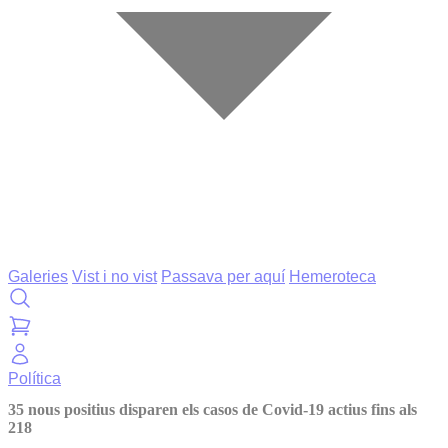
Galeries
Vist i no vist
Passava per aquí
Hemeroteca
Política
35 nous positius disparen els casos de Covid-19 actius fins als
218