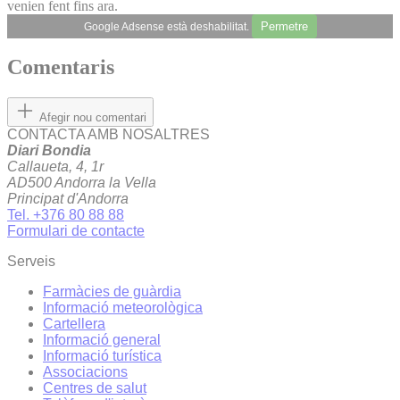
venien fent fins ara.
Permetre
Google Adsense està deshabilitat.
Comentaris
Afegir nou comentari
CONTACTA AMB NOSALTRES
Diari Bondia
Callaueta, 4, 1r
AD500 Andorra la Vella
Principat d'Andorra
Tel. +376 80 88 88
Formulari de contacte
Serveis
Farmàcies de guàrdia
Informació meteorològica
Cartellera
Informació general
Informació turística
Associacions
Centres de salut