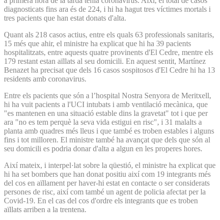
a primera hora de la tarda tenia coronavirus. Així, el total de casos
diagnosticats fins ara és de 224, i hi ha hagut tres víctimes mortals i
tres pacients que han estat donats d'alta.
Quant als 218 casos actius, entre els quals 63 professionals sanitaris,
15 més que ahir, el ministre ha explicat que hi ha 39 pacients
hospitalitzats, entre aquests quatre provinents d'El Cedre, mentre els
179 restant estan aïllats al seu domicili. En aquest sentit, Martínez
Benazet ha precisat que dels 16 casos sospitosos d'El Cedre hi ha 13
residents amb coronavirus.
Entre els pacients que són a l’hospital Nostra Senyora de Meritxell,
hi ha vuit pacients a l'UCI intubats i amb ventilació mecànica, que
"es mantenen en una situació estable dins la gravetat" tot i que per
ara "no es tem perquè la seva vida estigui en risc", i 31 malalts a
planta amb quadres més lleus i que també es troben estables i alguns
fins i tot milloren. El ministre també ha avançat que dels que són al
seu domicili es podria donar d'alta a algun en les properes hores.
Així mateix, i interpel·lat sobre la qüestió, el ministre ha explicat que
hi ha set bombers que han donat positiu així com 19 integrants més
del cos en aïllament per haver-hi estat en contacte o ser considerats
persones de risc, així com també un agent de policia afectat per la
Covid-19. En el cas del cos d'ordre els integrants que es troben
aïllats arriben a la trentena.