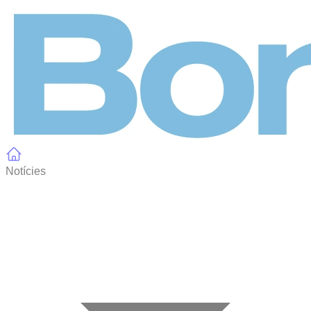
Panell de gestió de galetes
Notícies