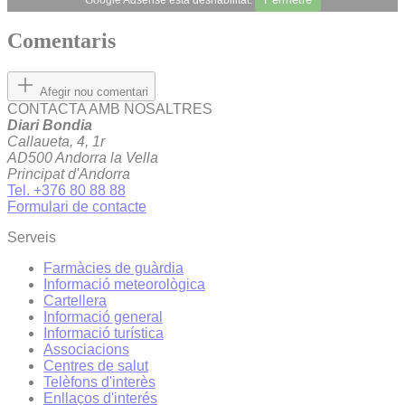
Comentaris
Afegir nou comentari
CONTACTA AMB NOSALTRES
Diari Bondia
Callaueta, 4, 1r
AD500 Andorra la Vella
Principat d'Andorra
Tel. +376 80 88 88
Formulari de contacte
Serveis
Farmàcies de guàrdia
Informació meteorològica
Cartellera
Informació general
Informació turística
Associacions
Centres de salut
Telèfons d'interès
Enllaços d'interés