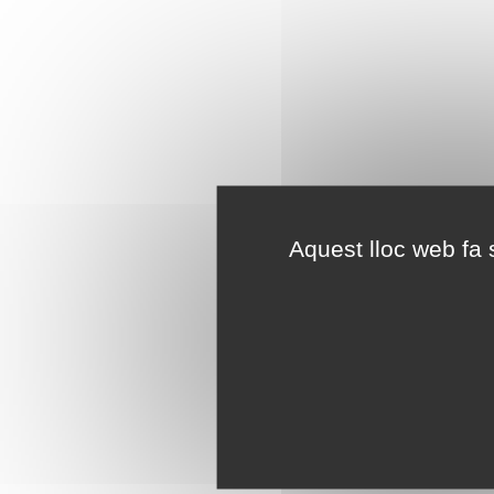
Aquest lloc web fa s