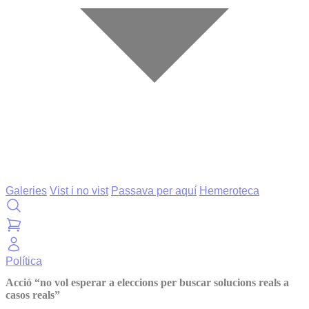
Galeries
Vist i no vist
Passava per aquí
Hemeroteca
Política
Acció “no vol esperar a eleccions per buscar solucions reals a
casos reals”