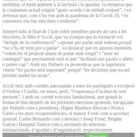
mobilitat, el medi ambient o la inclusió i la igualtat, va remarcar que
la conjuntura actual exigirà “grans acords i un treball conjunt”, i va
defensar que, com s’ha vist amb la pandèmia de la Covid-19, “els
consensos ens fan més forts i resilients”.
Interpel·lada al final de l’acte sobre possibles pactes de cara a les
eleccions, la líder d’Acció, que va avançar que la formació vol
“defugir de la confrontació” i apostar per parlar amb tothom perquè
“no s’ha de tenir por a parlar”, va destacar que en aquests moments
“volem fer el projecte abans de parlar amb ningú” i “tenir un
contingut” que precisament serà el que “facilitarà uns pactes o altres
o potser cap”. Amb tot, Pallarés va pronosticar que la legislatura
vinent “fer pactes serà important” perquè “les decisions que tocarà
prendre també ho seran”.
Acció neix amb comitès parroquials a totes les parròquies a excepció
d’Ordino i Canillo, on tenen, però, “l’esperança d’acabar-hi sent
presents”, i amb un comitè executiu fundacional, que guiarà la
formació fins després de les pròximes eleccions generals, encapçalat
per Pallarés com a presidenta, Higini Martínez-Illescas i Jèssica
Gastó a les dues vicepresidències, el mateix Forné com a secretari
general, Carles Bernardo com a tresores i Josep Fusté, Brigitte
Garcia i Benjamí Tutrice com a secretaris de relacions
internacionals, d’igualtat i d’organització, respectivament.
Permetre
Google Adsense està deshabilitat.