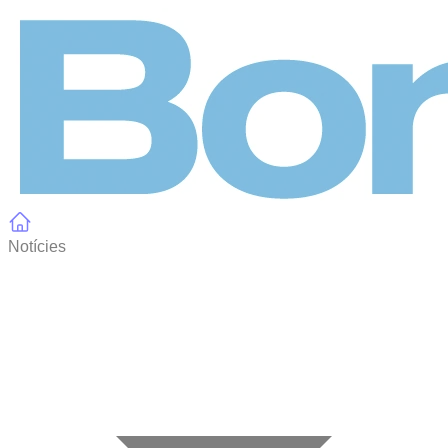
Panell de gestió de galetes
Notícies