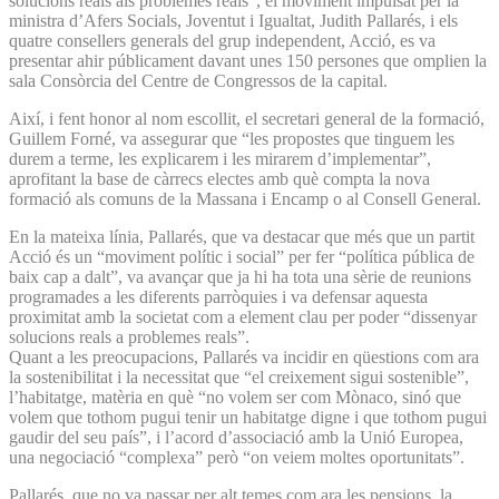
solucions reals als problemes reals”, el moviment impulsat per la
ministra d’Afers Socials, Joventut i Igualtat, Judith Pallarés, i els
quatre consellers generals del grup independent, Acció, es va
presentar ahir públicament davant unes 150 persones que omplien la
sala Consòrcia del Centre de Congressos de la capital.
Així, i fent honor al nom escollit, el secretari general de la formació,
Guillem Forné, va assegurar que “les propostes que tinguem les
durem a terme, les explicarem i les mirarem d’implementar”,
aprofitant la base de càrrecs electes amb què compta la nova
formació als comuns de la Massana i Encamp o al Consell General.
En la mateixa línia, Pallarés, que va destacar que més que un partit
Acció és un “moviment polític i social” per fer “política pública de
baix cap a dalt”, va avançar que ja hi ha tota una sèrie de reunions
programades a les diferents parròquies i va defensar aquesta
proximitat amb la societat com a element clau per poder “dissenyar
solucions reals a problemes reals”.
Quant a les preocupacions, Pallarés va incidir en qüestions com ara
la sostenibilitat i la necessitat que “el creixement sigui sostenible”,
l’habitatge, matèria en què “no volem ser com Mònaco, sinó que
volem que tothom pugui tenir un habitatge digne i que tothom pugui
gaudir del seu país”, i l’acord d’associació amb la Unió Europea,
una negociació “complexa” però “on veiem moltes oportunitats”.
Pallarés, que no va passar per alt temes com ara les pensions, la