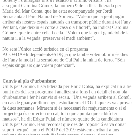
Sorteny i s’allargarà fins a l’estació d’Ordino-Arcalís”, ha
assegurat Carolina Gómez, la número 9 de la llista liderada per
Maria del Mar Coma, que ha estat acompanyada per Jordi
Serracanta al Parc Natural de Sorteny. “Volem que la gent pugui
arribar als nostres espais naturals en transport públic durant tot l’any.
Per tant, que deixin el cotxe a casa o a l’hotel”, ha indicat Carolina
Gómez, que té entre cella i cella. “Volem que la gent gaudeixi de la
natura i, a la vegada, preservar el medi ambient”.
No serà l’única acció turística en el programa
ACO+DA+Independents+SDP, ja que també volen obrir més dies
de l’any la mola i la serradora de Cal Pal i la mina de ferro. “Són
espais singulars que volem potenciar”.
Canvis al pla d’urbanisme
Units per Ordino, llista liderada per Enric Dolsa, ha explicat un altre
punt més del seu programa i analitzarà a fons i en detall el nou pla
d’urbanisme i fer-hi canvis si escau. “Una vegada arribem al Comú,
en cas de guanyar diumenge, estudiarem el POUP que es va aprovar
fa dues setmanes. Mirarem si és necessari fer reajustaments o si el
projecte ja és correcte i no cal, tot i que apunta que caldrà fer
matisos”, ha dit Edgar Pujal, el número quatre de la candidatura
Units per Ordino. Han recordat que des de l’oposició es va donar
suport perquè “amb el POUP del 2019 estàvem arribant a uns