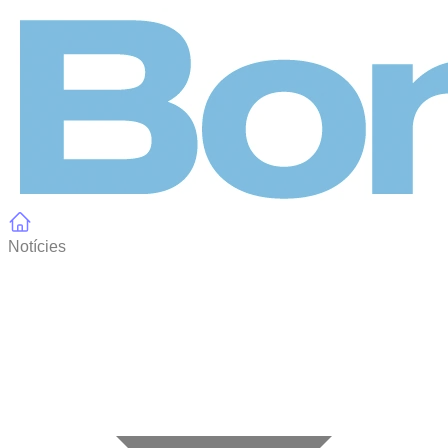
Panell de gestió de galetes
Notícies