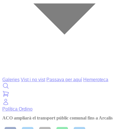
Galeries
Vist i no vist
Passava per aquí
Hemeroteca
Política
Ordino
ACO ampliarà el transport públic comunal fins a Arcalís