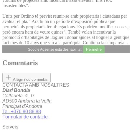
volums de projectes amb llicència massa elevats i, fins i tot,
insostenibles”.
Units per Ordino té previst reunir-se amb propietaris i ciutadans per
avaluar el pla. “Ara hi ha un període d’exposició pública que
permetrà als propietaris fer al·legacions. Es podrien modificar coses,
però encara hem de veure quines”. També volen incentivar la
promoció d’habitatges de lloguer i donar ajudes al lloguer a gent que
faci més de 10 anys que viu a la parròquia. Continua la campanya...
Permetre
Google Adsense està deshabilitat.
Comentaris
Afegir nou comentari
CONTACTA AMB NOSALTRES
Diari Bondia
Callaueta, 4, 1r
AD500 Andorra la Vella
Principat d'Andorra
Tel. +376 80 88 88
Formulari de contacte
Serveis